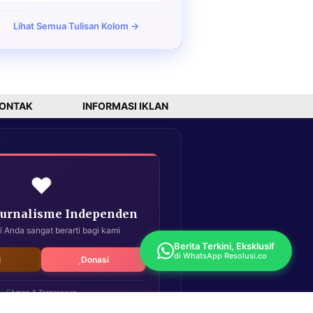
Lihat Semua Tulisan Kolom →
ONTAK
INFORMASI IKLAN
❤️
Jurnalisme Independen
i Anda sangat berarti bagi kami
Berita Terkini, Eksklusif
di WhatsApp Resolusi.co
i
Donasi
Aman & Terpercaya