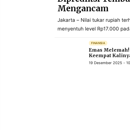
POLICY
WARGA
Mengancam
INFORMASI
KIRIM
IKLAN
TULISAN
Jakarta – Nilai tukar rupiah t
menyentuh level Rp17.000 pad
PENGADUAN
TERM
OF
SERVICE
FINANSIA
Emas Melemah! 
Keempat Kalinya
19 Desember 2025 - 10
IKUTI
KAMI
©
PT.
RESOLUSI