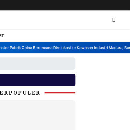
RT
er Pabrik China Berencana Direlokasi ke Kawasan Industri Madura, Bangk
ERPOPULER