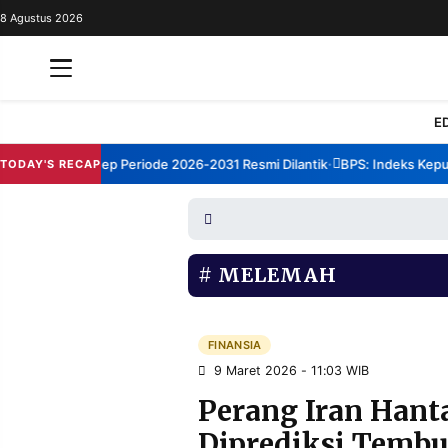
8 Agustus 2026
REDAKSI
TENTANG
RESOLUSI
IKLAN
E
TV
 TBM Sumenep Periode 2026-2031 Resmi Dilantik
BPS: Indeks Kepuasa
TODAY'S RECAP
•
RUBRIKASI
EDITORIAL
AKSARA
FINANSIA
PERSONA
MELEMAH
DAERAH
NASIONAL
MANCA
SPORT
FINANSIA
9 Maret 2026 - 11:03 WIB
Perang Iran Han
INFORMASI
Diprediksi Tembu
PRIVACY
BERITA