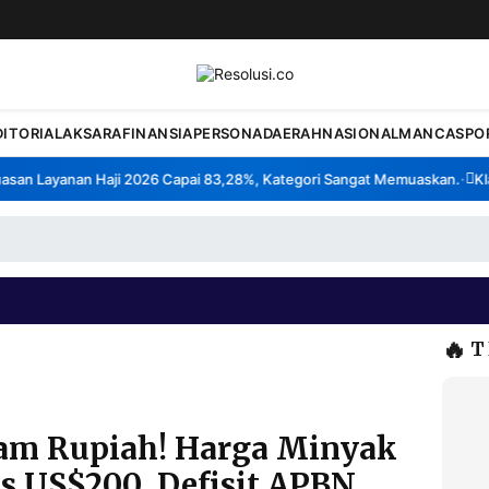
DITORIAL
AKSARA
FINANSIA
PERSONA
DAERAH
NASIONAL
MANCA
SPO
n Layanan Haji 2026 Capai 83,28%, Kategori Sangat Memuaskan.
Klast
•
🔥
T
tam Rupiah! Harga Minyak
s US$200, Defisit APBN