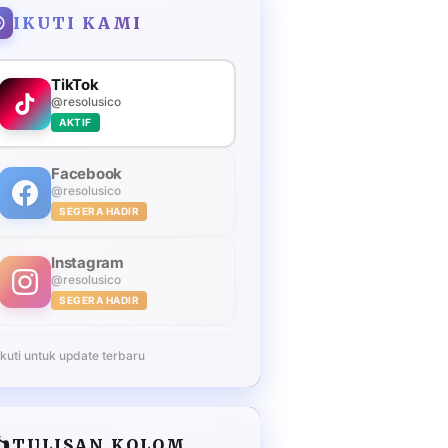
IKUTI KAMI
TikTok
@resolusico
AKTIF
Facebook
@resolusico
SEGERA HADIR
Instagram
@resolusico
SEGERA HADIR
Ikuti untuk update terbaru
️
TULISAN KOLOM