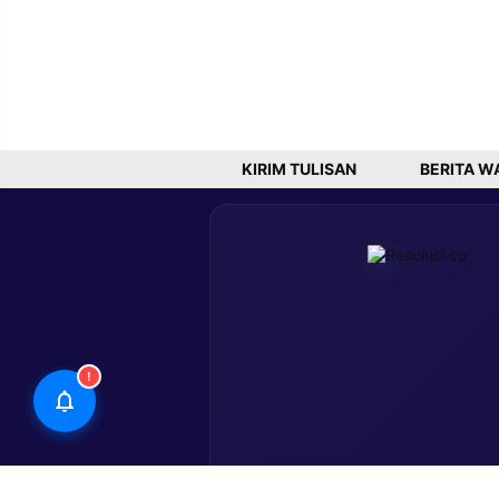
KIRIM TULISAN
BERITA W
!