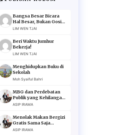
Bangsa Besar Bicara
Hal Besar, Bukan Gosip
Murahan
LIM WEN TJAI
Beri Waktu Jumhur
Bekerja!
LIM WEN TJAI
Menghidupkan Buku di
Sekolah
Moh Syaiful Bahri
MBG dan Perdebatan
Publik yang Kehilangan
Argumen
ASIP IRAMA
Menolak Makan Bergizi
Gratis Sama Saja
Menolak Masa Depan
ASIP IRAMA