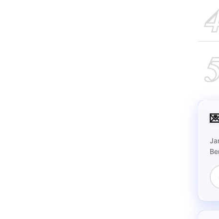

Ja
Be