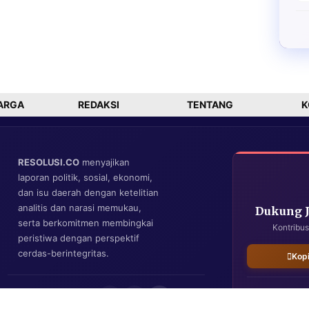
ARGA
REDAKSI
TENTANG
K
RESOLUSI.CO
menyajikan
laporan politik, sosial, ekonomi,
dan isu daerah dengan ketelitian
analitis dan narasi memukau,
Dukung 
serta berkomitmen membingkai
Kontribus
peristiwa dengan perspektif
cerdas-berintegritas.
Kop
IKUTI KAMI