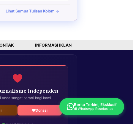
Lihat Semua Tulisan Kolom →
ONTAK
INFORMASI IKLAN
Jurnalisme Independen
i Anda sangat berarti bagi kami
Berita Terkini, Eksklusif
di WhatsApp Resolusi.co
i
Donasi
Aman & Terpercaya