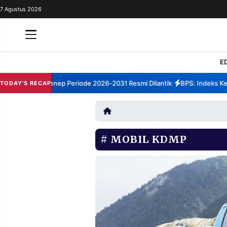
7 Agustus 2026
REDAKSI
TENTANG
RESOLUSI
IKLAN
E
TV
m TBM Sumenep Periode 2026-2031 Resmi Dilantik
BPS: Indeks Kepua
TODAY'S RECAP
•
RUBRIKASI
EDITORIAL
AKSARA
FINANSIA
PERSONA
MOBIL KDMP
DAERAH
NASIONAL
MANCA
SPORT
INFORMASI
PRIVACY
BERITA