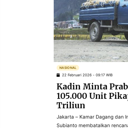
POLICY
WARGA
INFORMASI
KIRIM
IKLAN
TULISAN
PENGADUAN
TERM
OF
SERVICE
IKUTI
KAMI
NASIONAL
22 Februari 2026 - 09:17 WIB
Kadin Minta Pra
105.000 Unit Pika
Triliun
Jakarta – Kamar Dagang dan I
©
PT.
Subianto membatalkan rencana
RESOLUSI