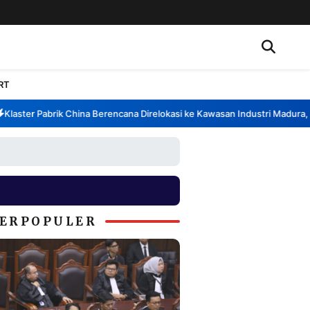
RT
aster Pabrik China Berencana Direlokasi ke Kawasan Industri Madura, Ba
ERPOPULER