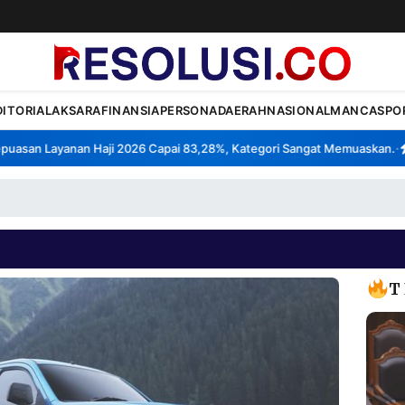
DITORIAL
AKSARA
FINANSIA
PERSONA
DAERAH
NASIONAL
MANCA
SPO
san Layanan Haji 2026 Capai 83,28%, Kategori Sangat Memuaskan.
Kl
•
T