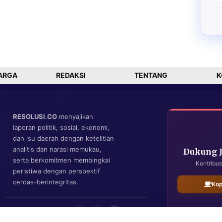
ARGA
REDAKSI
TENTANG
K
RESOLUSI.CO
menyajikan
laporan politik, sosial, ekonomi,
dan isu daerah dengan ketelitian
analitis dan narasi memukau,
Dukung 
serta berkomitmen membingkai
Kontribus
peristiwa dengan perspektif
cerdas-berintegritas.
Kop
IKUTI KAMI