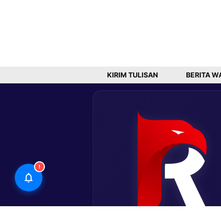
KIRIM TULISAN
BERITA W
!