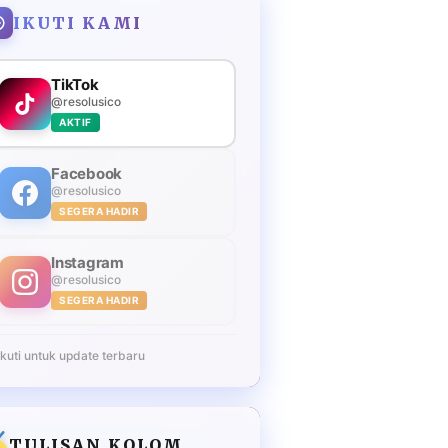
IKUTI KAMI
TikTok
@resolusico
AKTIF
Facebook
@resolusico
SEGERA HADIR
Instagram
@resolusico
SEGERA HADIR
Ikuti untuk update terbaru
TULISAN KOLOM