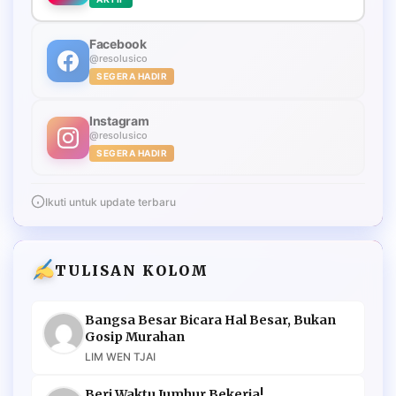
Facebook
@resolusico
SEGERA HADIR
Instagram
@resolusico
SEGERA HADIR
Ikuti untuk update terbaru
TULISAN KOLOM
Bangsa Besar Bicara Hal Besar, Bukan
Gosip Murahan
LIM WEN TJAI
Beri Waktu Jumhur Bekerja!