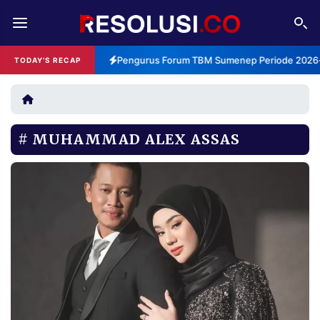
REDAKSI
TENTANG
Pengurus Forum TBM Sumenep Periode 2026-2
TODAY'S RECAP
RESOLUSI
IKLAN
TV
MUHAMMAD ALEX ASSAS
RUBRIKASI
EDITORIAL
AKSARA
FINANSIA
PERSONA
DAERAH
NASIONAL
MANCA
SPORT
INFORMASI
PRIVACY
BERITA