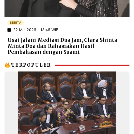
POLICY
WARGA
INFORMASI
KIRIM
IKLAN
TULISAN
BERITA
22 Mei 2026 - 13:46 WIB
PENGADUAN
TERM
OF
Usai Jalani Mediasi Dua Jam, Clara Shinta
SERVICE
Minta Doa dan Rahasiakan Hasil
Pembahasan dengan Suami
TERPOPULER
IKUTI
KAMI
©
PT.
RESOLUSI