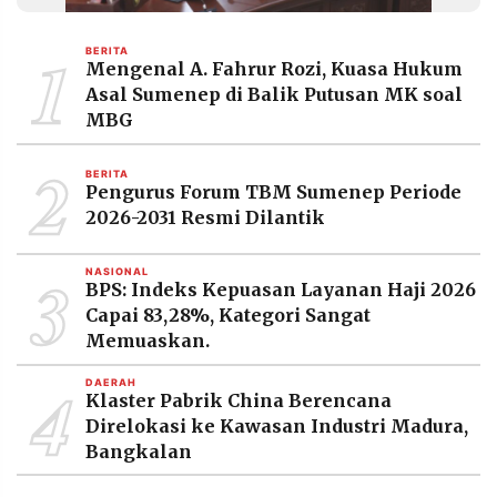
MEDIA
PRAMUDITA
1
BERITA
Mengenal A. Fahrur Rozi, Kuasa Hukum
Asal Sumenep di Balik Putusan MK soal
©
MBG
Resolusi.co
-
2
2026
BERITA
Pengurus Forum TBM Sumenep Periode
PT.
2026-2031 Resmi Dilantik
RESOLUSI
MEDIA
PRAMUDITA
3
NASIONAL
BPS: Indeks Kepuasan Layanan Haji 2026
Capai 83,28%, Kategori Sangat
Memuaskan.
4
DAERAH
Klaster Pabrik China Berencana
Direlokasi ke Kawasan Industri Madura,
Bangkalan