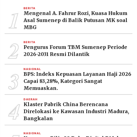
MEDIA
1
PRAMUDITA
BERITA
Mengenal A. Fahrur Rozi, Kuasa Hukum
Asal Sumenep di Balik Putusan MK soal
MBG
©
Resolusi.co
2
-
BERITA
2026
Pengurus Forum TBM Sumenep Periode
2026-2031 Resmi Dilantik
PT.
RESOLUSI
MEDIA
3
PRAMUDITA
NASIONAL
BPS: Indeks Kepuasan Layanan Haji 2026
Capai 83,28%, Kategori Sangat
Memuaskan.
4
DAERAH
Klaster Pabrik China Berencana
Direlokasi ke Kawasan Industri Madura,
Bangkalan
NASIONAL