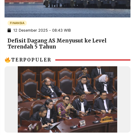
POLICY
WARGA
INFORMASI
KIRIM
IKLAN
TULISAN
FINANSIA
12 Desember 2025 - 08:43 WIB
PENGADUAN
TERM
OF
Defisit Dagang AS Menyusut ke Level
SERVICE
Terendah 5 Tahun
TERPOPULER
IKUTI
KAMI
©
PT.
RESOLUSI