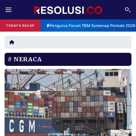
REDAKSI
TENTANG
Pengurus Forum TBM Sumenep Periode 2026-2
TODAY'S RECAP
RESOLUSI
IKLAN
TV
NERACA
RUBRIKASI
EDITORIAL
AKSARA
FINANSIA
PERSONA
DAERAH
NASIONAL
MANCA
SPORT
INFORMASI
PRIVACY
BERITA