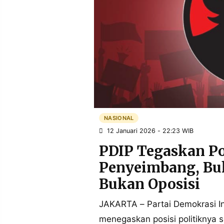
POLICY
WARGA
INFORMASI
KIRIM
IKLAN
TULISAN
PENGADUAN
TERM
OF
SERVICE
IKUTI
KAMI
NASIONAL
12 Januari 2026 - 22:23 WIB
PDIP Tegaskan Pos
Penyeimbang, Bu
Bukan Oposisi
JAKARTA – Partai Demokrasi In
©
PT.
menegaskan posisi politiknya 
RESOLUSI