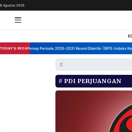
8 Agustus 2026
REDAKSI
TENTANG
RESOLUSI
IKLAN
E
TV
um TBM Sumenep Periode 2026-2031 Resmi Dilantik
BPS: Indeks Kepua
TODAY'S RECAP
•
RUBRIKASI
EDITORIAL
AKSARA
FINANSIA
PERSONA
PDI PERJUANGAN
DAERAH
NASIONAL
MANCA
SPORT
INFORMASI
PRIVACY
BERITA