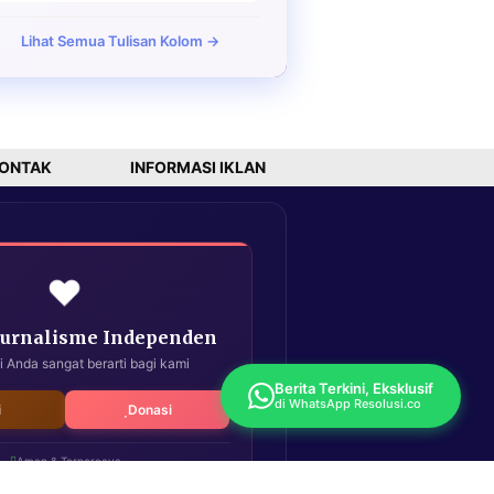
Lihat Semua Tulisan Kolom →
ONTAK
INFORMASI IKLAN
❤️
Jurnalisme Independen
i Anda sangat berarti bagi kami
Berita Terkini, Eksklusif
di WhatsApp Resolusi.co
i
Donasi
Aman & Terpercaya