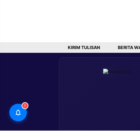
KIRIM TULISAN
BERITA W
!