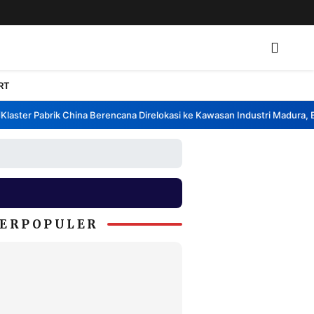
RT
ster Pabrik China Berencana Direlokasi ke Kawasan Industri Madura, Ban
ERPOPULER