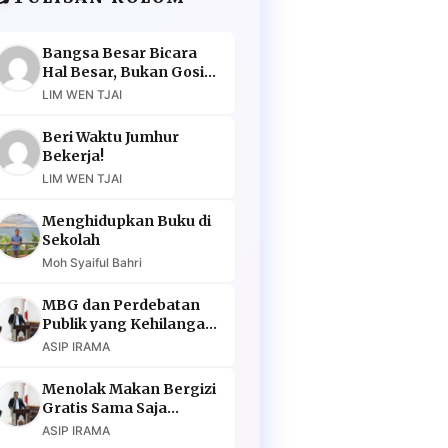
Bangsa Besar Bicara
Hal Besar, Bukan Gosip
Murahan
LIM WEN TJAI
Beri Waktu Jumhur
Bekerja!
LIM WEN TJAI
Menghidupkan Buku di
Sekolah
Moh Syaiful Bahri
MBG dan Perdebatan
Publik yang Kehilangan
Argumen
ASIP IRAMA
Menolak Makan Bergizi
Gratis Sama Saja
Menolak Masa Depan
ASIP IRAMA