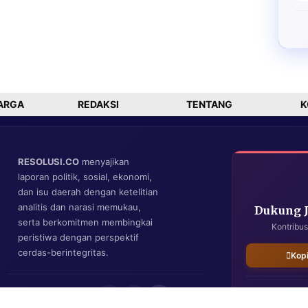
ARGA
REDAKSI
TENTANG
K
RESOLUSI.CO
menyajikan
laporan politik, sosial, ekonomi,
dan isu daerah dengan ketelitian
analitis dan narasi memukau,
Dukung 
serta berkomitmen membingkai
Kontribus
peristiwa dengan perspektif
cerdas-berintegritas.
Kop
IKUTI KAMI