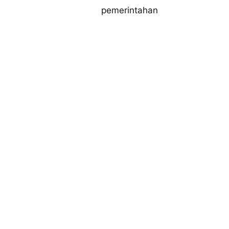
MEDIA
pemerintahan
PRAMUDITA
©
Resolusi.co
-
2026
PT.
RESOLUSI
MEDIA
PRAMUDITA