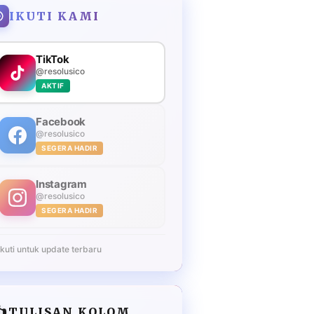
IKUTI KAMI
TikTok
@resolusico
AKTIF
Facebook
@resolusico
SEGERA HADIR
Instagram
@resolusico
SEGERA HADIR
Ikuti untuk update terbaru
️
TULISAN KOLOM