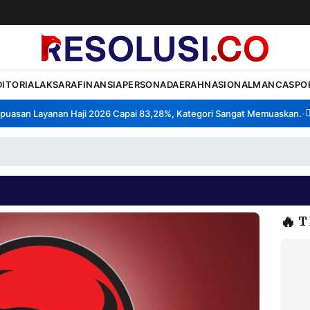
DITORIAL
AKSARA
FINANSIA
PERSONA
DAERAH
NASIONAL
MANCA
SPO
san Layanan Haji 2026 Capai 83,28%, Kategori Sangat Memuaskan.
Kla
•
🔥
T