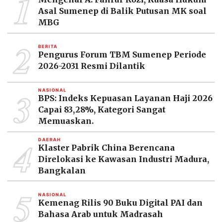
1
MEDIA
Asal Sumenep di Balik Putusan MK soal
PRAMUDITA
MBG
2
BERITA
©
Pengurus Forum TBM Sumenep Periode
Resolusi.co
-
2026-2031 Resmi Dilantik
2026
3
NASIONAL
PT.
BPS: Indeks Kepuasan Layanan Haji 2026
RESOLUSI
MEDIA
Capai 83,28%, Kategori Sangat
PRAMUDITA
Memuaskan.
4
DAERAH
Klaster Pabrik China Berencana
Direlokasi ke Kawasan Industri Madura,
Bangkalan
5
NASIONAL
Kemenag Rilis 90 Buku Digital PAI dan
Bahasa Arab untuk Madrasah