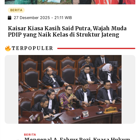
POLICY
WARGA
BERITA
INFORMASI
KIRIM
27 Desember 2025 - 21:11 WIB
IKLAN
TULISAN
Kaisar Kiasa Kasih Said Putra, Wajah Muda
PENGADUAN
TERM
PDIP yang Naik Kelas di Struktur Jateng
OF
SERVICE
TERPOPULER
IKUTI
KAMI
©
PT.
BERITA
Mengenal A. Fahrur Rozi, Kuasa Hukum
RESOLUSI