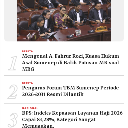
MEDIA
PRAMUDITA
©
Resolusi.co
-
2026
1
BERITA
PT.
Mengenal A. Fahrur Rozi, Kuasa Hukum
RESOLUSI
MEDIA
Asal Sumenep di Balik Putusan MK soal
PRAMUDITA
MBG
2
BERITA
Pengurus Forum TBM Sumenep Periode
2026-2031 Resmi Dilantik
3
NASIONAL
BPS: Indeks Kepuasan Layanan Haji 2026
Capai 83,28%, Kategori Sangat
Memuaskan.