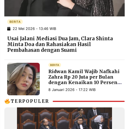
POLICY
WARGA
INFORMASI
KIRIM
IKLAN
TULISAN
BERITA
22 Mei 2026 - 13:46 WIB
PENGADUAN
TERM
OF
Usai Jalani Mediasi Dua Jam, Clara Shinta
SERVICE
Minta Doa dan Rahasiakan Hasil
Pembahasan dengan Suami
IKUTI
BERITA
KAMI
Ridwan Kamil Wajib Nafkahi
Zahra Rp 20 Juta per Bulan
dengan Kenaikan 10 Persen
per Tahun
8 Januari 2026 - 17:22 WIB
TERPOPULER
©
PT.
RESOLUSI