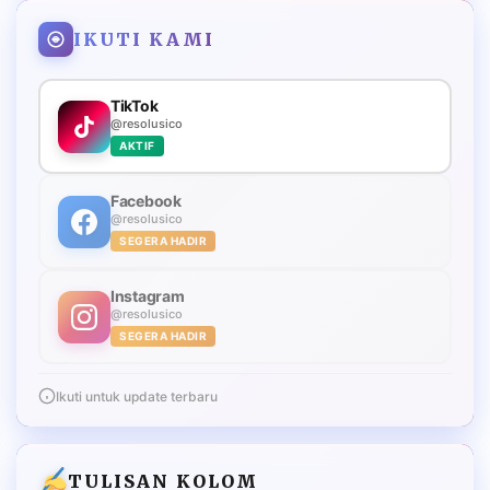
IKUTI KAMI
TikTok
@resolusico
AKTIF
Facebook
@resolusico
SEGERA HADIR
Instagram
@resolusico
SEGERA HADIR
Ikuti untuk update terbaru
TULISAN KOLOM