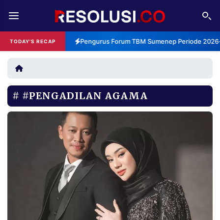
REDAKSI
TENTANG
Pengurus Forum TBM Sumenep Periode 2026-2
TODAY'S RECAP
RESOLUSI
IKLAN
TV
#PENGADILAN AGAMA
RUBRIKASI
EDITORIAL
AKSARA
FINANSIA
PERSONA
DAERAH
NASIONAL
MANCA
SPORT
INFORMASI
PRIVACY
BERITA