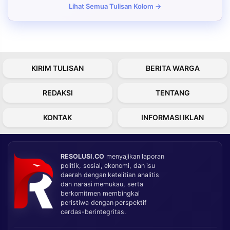
Lihat Semua Tulisan Kolom →
KIRIM TULISAN
BERITA WARGA
REDAKSI
TENTANG
KONTAK
INFORMASI IKLAN
RESOLUSI.CO
menyajikan laporan
politik, sosial, ekonomi, dan isu
daerah dengan ketelitian analitis
dan narasi memukau, serta
berkomitmen membingkai
peristiwa dengan perspektif
cerdas-berintegritas.