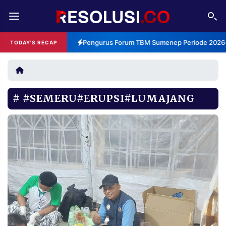
REDAKSI
TENTANG
Pengurus Forum TBM Sumenep Periode 2026-2
TODAY'S RECAP
RESOLUSI
IKLAN
TV
#SEMERU#ERUPSI#LUMAJANG
RUBRIKASI
EDITORIAL
AKSARA
FINANSIA
PERSONA
DAERAH
NASIONAL
MANCA
SPORT
INFORMASI
PRIVACY
BERITA