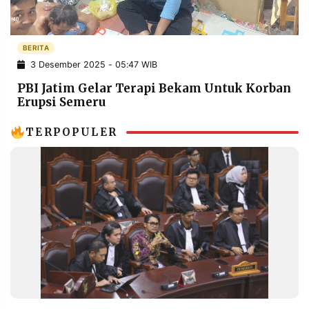
POLICY
WARGA
INFORMASI
KIRIM
IKLAN
TULISAN
BERITA
3 Desember 2025 - 05:47 WIB
PENGADUAN
TERM
OF
PBI Jatim Gelar Terapi Bekam Untuk Korban
SERVICE
Erupsi Semeru
TERPOPULER
IKUTI
KAMI
©
PT.
RESOLUSI