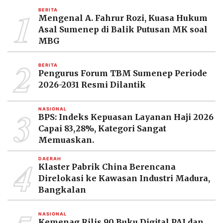
MEDIA
1
BERITA
PRAMUDITA
Mengenal A. Fahrur Rozi, Kuasa Hukum
Asal Sumenep di Balik Putusan MK soal
MBG
©
2
Resolusi.co
-
BERITA
2026
Pengurus Forum TBM Sumenep Periode
2026-2031 Resmi Dilantik
PT.
RESOLUSI
MEDIA
3
NASIONAL
PRAMUDITA
BPS: Indeks Kepuasan Layanan Haji 2026
Capai 83,28%, Kategori Sangat
Memuaskan.
4
DAERAH
Klaster Pabrik China Berencana
Direlokasi ke Kawasan Industri Madura,
Bangkalan
NASIONAL
Kemenag Rilis 90 Buku Digital PAI dan