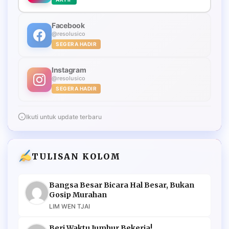
Facebook
@resolusico
SEGERA HADIR
Instagram
@resolusico
SEGERA HADIR
Ikuti untuk update terbaru
TULISAN KOLOM
Bangsa Besar Bicara Hal Besar, Bukan
Gosip Murahan
LIM WEN TJAI
Beri Waktu Jumhur Bekerja!