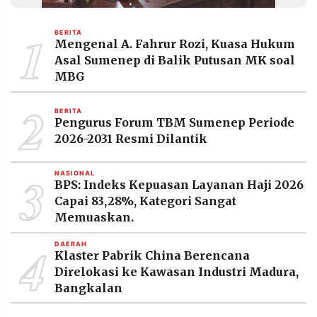
MEDIA
PRAMUDITA
1
BERITA
Mengenal A. Fahrur Rozi, Kuasa Hukum
Asal Sumenep di Balik Putusan MK soal
©
MBG
Resolusi.co
-
2
2026
BERITA
Pengurus Forum TBM Sumenep Periode
PT.
2026-2031 Resmi Dilantik
RESOLUSI
MEDIA
PRAMUDITA
3
NASIONAL
BPS: Indeks Kepuasan Layanan Haji 2026
Capai 83,28%, Kategori Sangat
Memuaskan.
4
DAERAH
Klaster Pabrik China Berencana
Direlokasi ke Kawasan Industri Madura,
Bangkalan