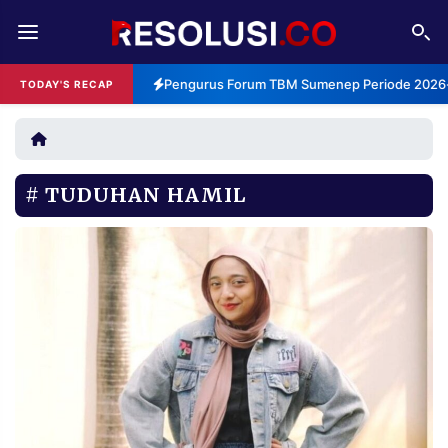
REDAKSI
TENTANG
Pengurus Forum TBM Sumenep Periode 2026-2
TODAY'S RECAP
RESOLUSI
IKLAN
TV
TUDUHAN HAMIL
RUBRIKASI
EDITORIAL
AKSARA
FINANSIA
PERSONA
DAERAH
NASIONAL
MANCA
SPORT
INFORMASI
PRIVACY
BERITA