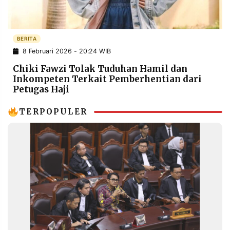
POLICY
WARGA
INFORMASI
KIRIM
IKLAN
TULISAN
BERITA
8 Februari 2026 - 20:24 WIB
PENGADUAN
TERM
OF
Chiki Fawzi Tolak Tuduhan Hamil dan
SERVICE
Inkompeten Terkait Pemberhentian dari
Petugas Haji
TERPOPULER
IKUTI
KAMI
©
PT.
RESOLUSI