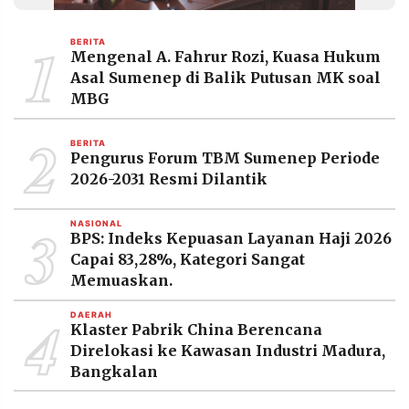
MEDIA
PRAMUDITA
1
BERITA
Mengenal A. Fahrur Rozi, Kuasa Hukum
Asal Sumenep di Balik Putusan MK soal
©
MBG
Resolusi.co
-
2
2026
BERITA
Pengurus Forum TBM Sumenep Periode
PT.
2026-2031 Resmi Dilantik
RESOLUSI
MEDIA
PRAMUDITA
3
NASIONAL
BPS: Indeks Kepuasan Layanan Haji 2026
Capai 83,28%, Kategori Sangat
Memuaskan.
4
DAERAH
Klaster Pabrik China Berencana
Direlokasi ke Kawasan Industri Madura,
Bangkalan