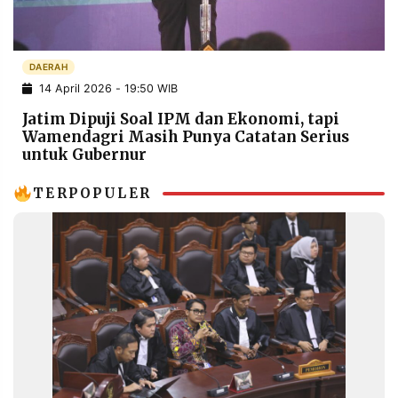
POLICY
WARGA
INFORMASI
KIRIM
IKLAN
TULISAN
DAERAH
14 April 2026 - 19:50 WIB
PENGADUAN
TERM
OF
Jatim Dipuji Soal IPM dan Ekonomi, tapi
SERVICE
Wamendagri Masih Punya Catatan Serius
untuk Gubernur
TERPOPULER
IKUTI
KAMI
©
PT.
RESOLUSI