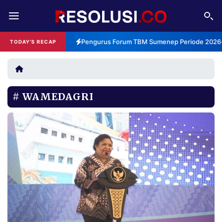
REDAKSI
TENTANG
Pengurus Forum TBM Sumenep Periode 2026-2
TODAY'S RECAP
RESOLUSI
IKLAN
TV
WAMEDAGRI
RUBRIKASI
EDITORIAL
AKSARA
FINANSIA
PERSONA
DAERAH
NASIONAL
MANCA
SPORT
INFORMASI
PRIVACY
BERITA