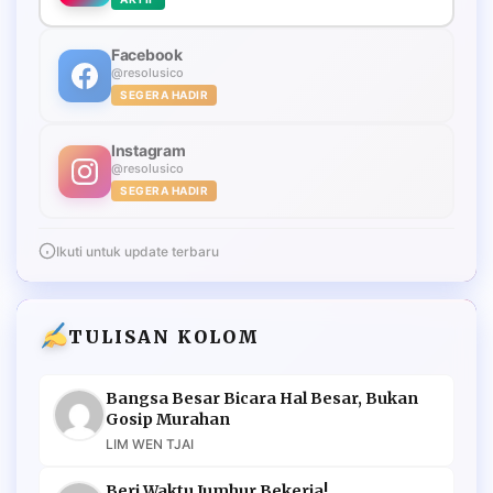
Facebook
@resolusico
SEGERA HADIR
Instagram
@resolusico
SEGERA HADIR
Ikuti untuk update terbaru
TULISAN KOLOM
Bangsa Besar Bicara Hal Besar, Bukan
Gosip Murahan
LIM WEN TJAI
Beri Waktu Jumhur Bekerja!