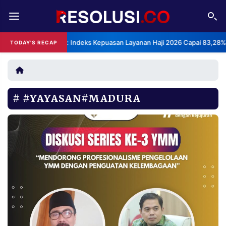
REDAKSI
TENTANG
BPS: Indeks Kepuasan Layanan Haji 2026 Capai 83,28%
TODAY'S RECAP
RESOLUSI
IKLAN
TV
#YAYASAN#MADURA
RUBRIKASI
EDITORIAL
AKSARA
FINANSIA
PERSONA
DAERAH
NASIONAL
MANCA
SPORT
INFORMASI
PRIVACY
BERITA