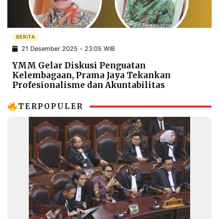
POLICY
WARGA
INFORMASI
KIRIM
IKLAN
TULISAN
BERITA
21 Desember 2025 - 23:05 WIB
PENGADUAN
TERM
OF
YMM Gelar Diskusi Penguatan
SERVICE
Kelembagaan, Prama Jaya Tekankan
Profesionalisme dan Akuntabilitas
TERPOPULER
IKUTI
KAMI
©
PT.
RESOLUSI