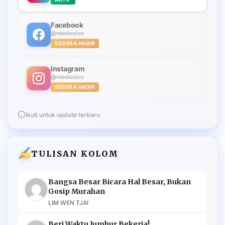
Facebook
@resolusico
SEGERA HADIR
Instagram
@resolusico
SEGERA HADIR
Ikuti untuk update terbaru
TULISAN KOLOM
Bangsa Besar Bicara Hal Besar, Bukan
Gosip Murahan
LIM WEN TJAI
Beri Waktu Jumhur Bekerja!