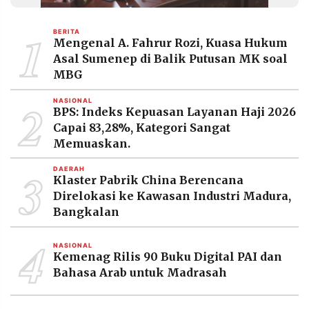
MEDIA
PRAMUDITA
1
BERITA
Mengenal A. Fahrur Rozi, Kuasa Hukum
Asal Sumenep di Balik Putusan MK soal
©
MBG
Resolusi.co
-
2
2026
NASIONAL
BPS: Indeks Kepuasan Layanan Haji 2026
Capai 83,28%, Kategori Sangat
PT.
RESOLUSI
Memuaskan.
MEDIA
PRAMUDITA
3
DAERAH
Klaster Pabrik China Berencana
Direlokasi ke Kawasan Industri Madura,
Bangkalan
4
NASIONAL
Kemenag Rilis 90 Buku Digital PAI dan
Bahasa Arab untuk Madrasah