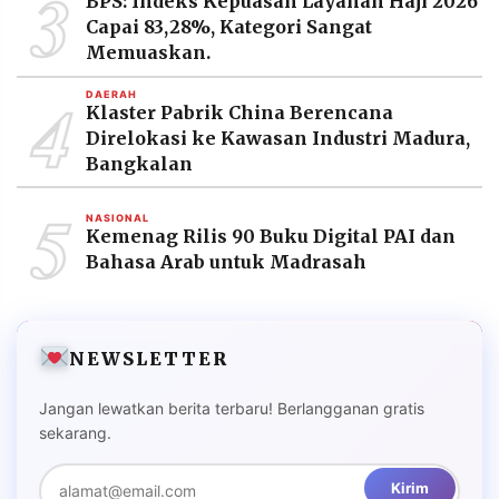
3
BPS: Indeks Kepuasan Layanan Haji 2026
MEDIA
Capai 83,28%, Kategori Sangat
PRAMUDITA
Memuaskan.
4
DAERAH
Klaster Pabrik China Berencana
©
Resolusi.co
Direlokasi ke Kawasan Industri Madura,
-
2026
Bangkalan
5
PT.
NASIONAL
RESOLUSI
Kemenag Rilis 90 Buku Digital PAI dan
MEDIA
PRAMUDITA
Bahasa Arab untuk Madrasah
NEWSLETTER
Jangan lewatkan berita terbaru! Berlangganan gratis
sekarang.
Kirim