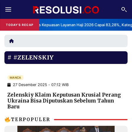
REDAKSI
TENTANG
BPS: Indeks Kepuasan Layanan Haji 2026 Capai 83,28%, Kategori S
TODAY'S RECAP
RESOLUSI
IKLAN
TV
#ZELENSKIY
RUBRIKASI
EDITORIAL
AKSARA
FINANSIA
MANCA
PERSONA
27 Desember 2025 - 07:12 WIB
DAERAH
NASIONAL
Zelenskiy Klaim Keputusan Krusial Perang
Ukraina Bisa Diputuskan Sebelum Tahun
MANCA
SPORT
Baru
TERPOPULER
INFORMASI
PRIVACY
BERITA