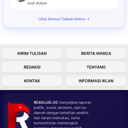
ASIP IRAMA
Lihat Semua Tulisan Kolom →
KIRIM TULISAN
BERITA WARGA
REDAKSI
TENTANG
KONTAK
INFORMASI IKLAN
RESOLUSI.CO
menyajikan laporan
politik, sosial, ekonomi, dan isu
daerah dengan ketelitian analitis
dan narasi memukau, serta
berkomitmen membingkai