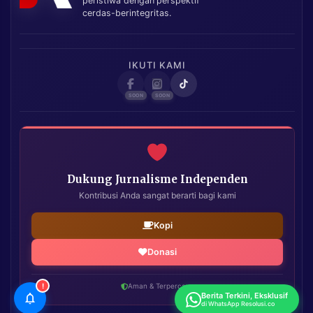
peristiwa dengan perspektif
cerdas-berintegritas.
IKUTI KAMI
Dukung Jurnalisme Independen
Kontribusi Anda sangat berarti bagi kami
Kopi
Donasi
!
Aman & Terpercaya
Berita Terkini, Eksklusif
di WhatsApp Resolusi.co