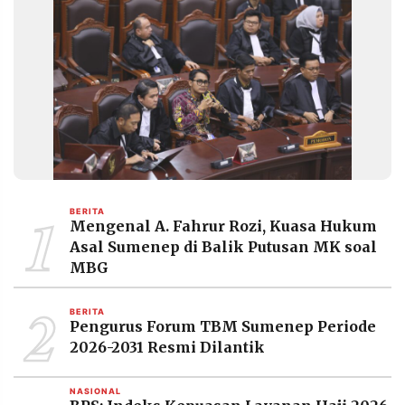
POLICY
WARGA
INFORMASI
KIRIM
IKLAN
TULISAN
PENGADUAN
TERM
OF
SERVICE
IKUTI
1
KAMI
BERITA
Mengenal A. Fahrur Rozi, Kuasa Hukum
Asal Sumenep di Balik Putusan MK soal
MBG
2
BERITA
Pengurus Forum TBM Sumenep Periode
2026-2031 Resmi Dilantik
©
PT.
NASIONAL
RESOLUSI