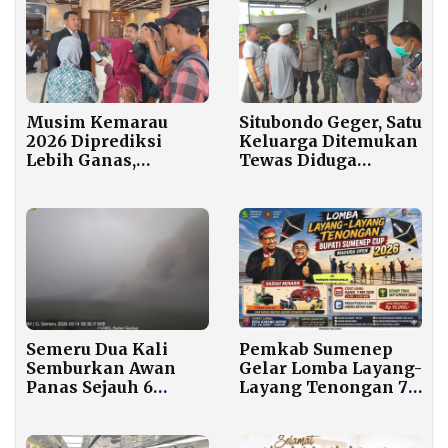
Musim Kemarau
Situbondo Geger, Satu
2026 Diprediksi
Keluarga Ditemukan
Lebih Ganas,
Tewas Diduga
Legislator Jatim:
Dibunuh di Rumah
Jangan Sampai
Lumbung Pangan
Nasional Goyah
Pemkab Sumenep
Semeru Dua Kali
Gelar Lomba Layang-
Semburkan Awan
Layang Tenongan 7
Panas Sejauh 6
Mei di Kalianget,
Kilometer
Hadiah hingga Tiket
Umroh