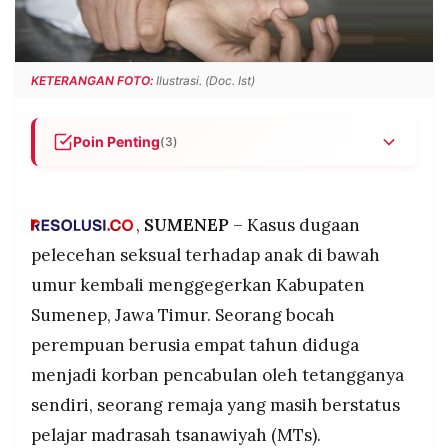
POLICY
WARGA
INFORMASI
KIRIM
IKLAN
TULISAN
KETERANGAN FOTO:
Ilustrasi. (Doc. Ist)
PENGADUAN
TERM
OF
SERVICE
Poin Penting
(3)
Bocah perempuan 4 tahun di Sumenep diduga
jadi korban pencabulan oleh tetangga yang
IKUTI
masih pelajar MTs pada Desember 2025,
,
SUMENEP
– Kasus dugaan
KAMI
diketahui setelah mengeluh kesakitan
pelecehan seksual terhadap anak di bawah
Ayah korban yang bekerja di Jakarta melaporkan
umur kembali menggegerkan Kabupaten
kasus ke Polres Sumenep pada 10 Januari 2026
Sumenep, Jawa Timur. Seorang bocah
setelah hasil pemeriksaan medis memperkuat
dugaan tindak asusila
perempuan berusia empat tahun diduga
LPA Sumenep berikan pendampingan intensif
menjadi korban pencabulan oleh tetangganya
kepada keluarga korban dan komit mengawal
sendiri, seorang remaja yang masih berstatus
kasus dari sisi hukum hingga pemulihan
©
pelajar madrasah tsanawiyah (MTs).
PT.
psikologis anak
RESOLUSI