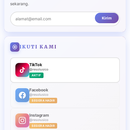
sekarang.
Kirim
IKUTI KAMI
TikTok
@resolusico
AKTIF
Facebook
@resolusico
SEGERA HADIR
Instagram
@resolusico
SEGERA HADIR