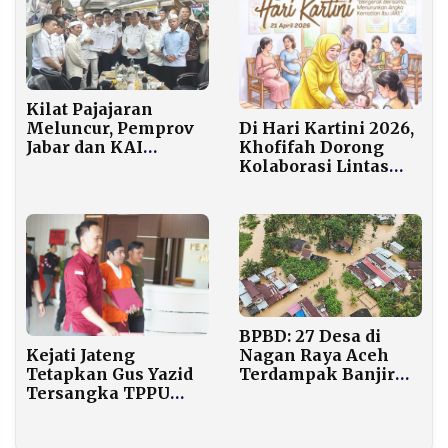
Kilat Pajajaran
Di Hari Kartini 2026,
Meluncur, Pemprov
Khofifah Dorong
Jabar dan KAI
Kolaborasi Lintas
Sepakat Pangkas
Sektor untuk Tekan
Waktu Tempuh
Angka Kematian Ibu
Gambir–Bandung
di Jawa Timur
BPBD: 27 Desa di
Kejati Jateng
Nagan Raya Aceh
Tetapkan Gus Yazid
Terdampak Banjir
Tersangka TPPU
Bandang, 2.500
Rp20 Miliar, Diduga
Warga Mengungsi
Terkait Pangdam IV