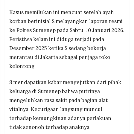
MEDIA
PRAMUDITA
Kasus memilukan ini mencuat setelah ayah
korban berinisial S melayangkan laporan resmi
ke Polres Sumenep pada Sabtu, 10 Januari 2026.
©
Resolusi.co
Peristiwa kelam ini diduga terjadi pada
-
2026
Desember 2025 ketika S sedang bekerja
PT.
merantau di Jakarta sebagai penjaga toko
RESOLUSI
MEDIA
kelontong.
PRAMUDITA
S mendapatkan kabar mengejutkan dari pihak
keluarga di Sumenep bahwa putrinya
mengeluhkan rasa sakit pada bagian alat
vitalnya. Kecurigaan langsung muncul
terhadap kemungkinan adanya perlakuan
tidak senonoh terhadap anaknya.