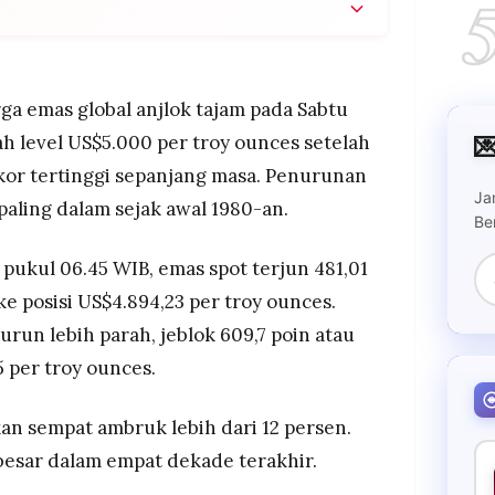
 bawah US$5.000 per ons, mencatat koreksi
ahun terakhir dengan penurunan hingga 12 persen.
olar AS setelah kabar pencalonan Kevin Warsh
ga emas global anjlok tajam pada Sabtu
e yang dianggap lebih agresif memerangi inflasi.

h level US$5.000 per troy ounces setelah
aga merosot 3,4 persen, dan saham perusahaan
or tertinggi sepanjang masa. Penurunan
rk jeblok lebih dari 10 persen.
Ja
 paling dalam sejak awal 1980-an.
Be
pukul 06.45 WIB, emas spot terjun 481,01
ke posisi US$4.894,23 per troy ounces.
run lebih parah, jeblok 609,7 poin atau
5 per troy ounces.
n sempat ambruk lebih dari 12 persen.
rbesar dalam empat dekade terakhir.