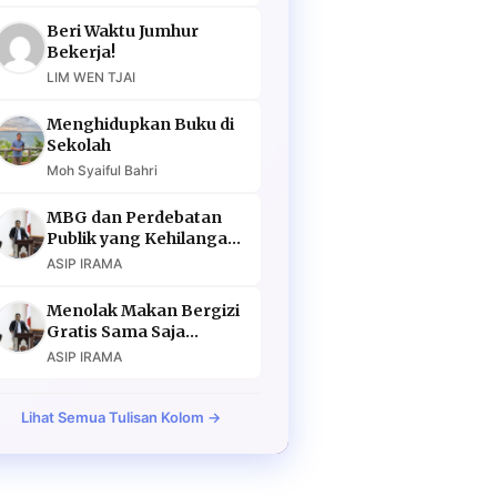
Beri Waktu Jumhur
Bekerja!
LIM WEN TJAI
Menghidupkan Buku di
Sekolah
Moh Syaiful Bahri
MBG dan Perdebatan
Publik yang Kehilangan
Argumen
ASIP IRAMA
Menolak Makan Bergizi
Gratis Sama Saja
Menolak Masa Depan
ASIP IRAMA
Lihat Semua Tulisan Kolom →