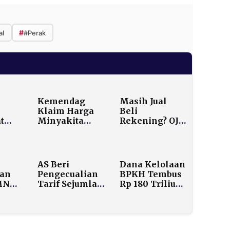
#
al
#Perak
Kemendag
Masih Jual
Klaim Harga
Beli
t
Minyakita
Rekening? OJK
Turun, Ditarget
Ancam
Kembali ke
Pemilik Tetap
HET pada
Bertanggung
Akhir Februari
Jawab Secara
AS Beri
Dana Kelolaan
Hukum
kan
Pengecualian
BPKH Tembus
MN
Tarif Sejumlah
Rp 180 Triliun,
Komoditas
Ini Strategi
kyat
Indonesia,
Pengelolaannya
Minta Akses
 5
Mineral Kritis