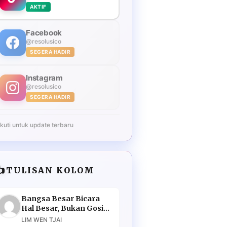
AKTIF
Facebook
@resolusico
SEGERA HADIR
Instagram
@resolusico
SEGERA HADIR
Ikuti untuk update terbaru
️
TULISAN KOLOM
Bangsa Besar Bicara
Hal Besar, Bukan Gosip
Murahan
LIM WEN TJAI