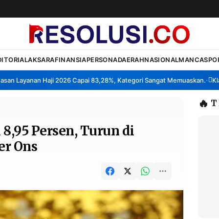
DITORIAL
AKSARA
FINANSIA
PERSONA
DAERAH
NASIONAL
MANCA
SPO
Layanan Haji 2026 Capai 83,28%, Kategori Sangat Memuaskan.
Klaster
•
🔥
T
8,95 Persen, Turun di
er Ons