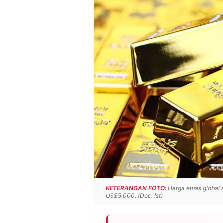
POLICY
WARGA
INFORMASI
KIRIM
IKLAN
TULISAN
PENGADUAN
TERM
OF
SERVICE
IKUTI
KAMI
KETERANGAN FOTO:
Harga emas global a
US$5.000. (Doc. Ist)
©
PT.
RESOLUSI