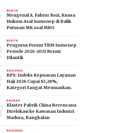
1
BERITA
Mengenal A. Fahrur Rozi, Kuasa
Hukum Asal Sumenep di Balik
Putusan MK soal MBG
2
BERITA
Pengurus Forum TBM Sumenep
Periode 2026-2031 Resmi
Dilantik
3
NASIONAL
BPS: Indeks Kepuasan Layanan
Haji 2026 Capai 83,28%,
Kategori Sangat Memuaskan.
4
DAERAH
Klaster Pabrik China Berencana
Direlokasi ke Kawasan Industri
Madura, Bangkalan
NASIONAL