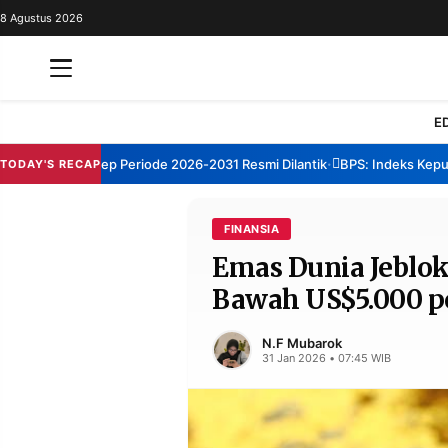
8 Agustus 2026
REDAKSI
TENTANG
RESOLUSI
IKLAN
E
TV
BM Sumenep Periode 2026-2031 Resmi Dilantik
BPS: Indeks Kepuasan 
TODAY'S RECAP
•
RUBRIKASI
EDITORIAL
AKSARA
FINANSIA
Emas Dunia Jeblok 
FINANSIA
PERSONA
Bawah US$5.000 p
DAERAH
NASIONAL
MANCA
SPORT
N.F Mubarok
31 Jan 2026 • 07:45 WIB
INFORMASI
PRIVACY
BERITA