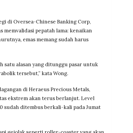
tegi di Oversea-Chinese Banking Corp,
 memvalidasi pepatah lama: kenaikan
nurutnya, emas memang sudah harus
ah satu alasan yang ditunggu pasar untuk
bolik tersebut,” kata Wong.
dagangan di Heraeus Precious Metals,
as ekstrem akan terus berlanjut. Level
00 sudah ditembus berkali-kali pada Jumat
pi gejolak seperti roller-coaster yang akan