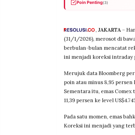
Poin Penting
(3)
MEDIA
PRAMUDITA
Harga emas global anjlok di
intraday terbesar dalam 40 t
Kejatuhan dipicu penguatan d
,
JAKARTA
– Har
©
sebagai Ketua Federal Reserv
Resolusi.co
(31/1/2026), merosot di bawa
-
2026
Perak turun 36 persen, temb
berbulan-bulan mencatat rek
tambang emas besar di New Yo
ini menjadi koreksi intraday
PT.
RESOLUSI
MEDIA
PRAMUDITA
Merujuk data Bloomberg per 
poin atau minus 8,95 persen 
Sementara itu, emas Comex tu
11,39 persen ke level US$4.74
Pada satu momen, emas bahka
Koreksi ini menjadi yang te