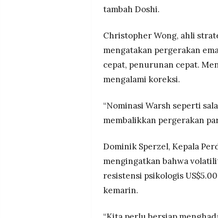
tambah Doshi.
Christopher Wong, ahli stra
mengatakan pergerakan emas
cepat, penurunan cepat. Me
mengalami koreksi.
“Nominasi Warsh seperti sal
membalikkan pergerakan para
Dominik Sperzel, Kepala Per
mengingatkan bahwa volatilit
resistensi psikologis US$5.0
kemarin.
“Kita perlu bersiap menghada