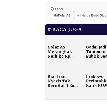
TAGS
#
#
#Dolar AS
#Harga Emas Glob
BACA JUGA
Dolar AS
Gadai Jadi
Merangkak
Tumpuan
Naik ke Rp
Publik Saa
16.651, Rupiah
Ekonomi
Melemah
Tertekan
Tipis di Awal
Perdagangan
Rial Iran
Prabowo
Nyaris Tak
Perintah
Bernilai: 1 Euro
Bank BU
Tembus 1,16
Kucurkan
Juta, Inflasi
Kredit Ra
Lampaui 40
Bunga
Persen
Maksimal