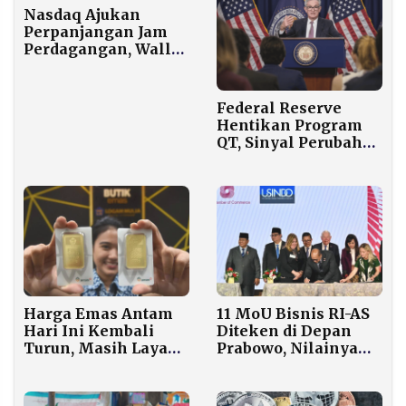
Nasdaq Ajukan
Perpanjangan Jam
Perdagangan, Wall
Street Bersiap
Menuju Bursa 24 Jam
Federal Reserve
Hentikan Program
QT, Sinyal Perubahan
Arah Kebijakan
Moneter
Harga Emas Antam
11 MoU Bisnis RI-AS
Hari Ini Kembali
Diteken di Depan
Turun, Masih Layak
Prabowo, Nilainya
Beli atau Sudah
Fantastis Rp 650 T
Waktunya Jual?