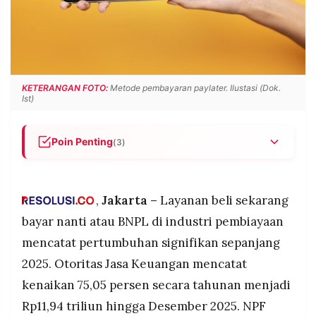
POLICY
WARGA
INFORMASI
KIRIM
IKLAN
TULISAN
PENGADUAN
TERM
OF
KETERANGAN FOTO:
Metode pembayaran paylater. Ilustasi (Dok.
SERVICE
Ist)
Poin Penting
(3)
IKUTI
KAMI
Pembiayaan paylater atau BNPL melonjak
75,05% menjadi Rp11,94 triliun per Desember
2025 dengan NPF gross 2,73%, didorong daya
,
Jakarta –
Layanan beli sekarang
beli tertekan dan transaksi e-commerce
bayar nanti atau BNPL di industri pembiayaan
Generasi muda milenial dan Gen Z serta pekerja
mencatat pertumbuhan signifikan sepanjang
awal karier jadi pengguna utama paylater untuk
2025. Otoritas Jasa Keuangan mencatat
produk fashion, elektronik, dan kebutuhan gaya
hidup
kenaikan 75,05 persen secara tahunan menjadi
©
Perusahaan perlu perkuat credit scoring berbasis
Rp11,94 triliun hingga Desember 2025. NPF
PT.
RESOLUSI