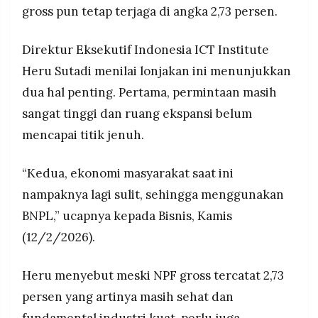
data alternatif, pemantauan real time, dan
MEDIA
gross pun tetap terjaga di angka 2,73 persen.
edukasi literasi keuangan untuk jaga kualitas
PRAMUDITA
pembiayaan
Direktur Eksekutif Indonesia ICT Institute
Heru Sutadi menilai lonjakan ini menunjukkan
©
Resolusi.co
dua hal penting. Pertama, permintaan masih
-
2026
sangat tinggi dan ruang ekspansi belum
mencapai titik jenuh.
PT.
RESOLUSI
MEDIA
PRAMUDITA
“Kedua, ekonomi masyarakat saat ini
nampaknya lagi sulit, sehingga menggunakan
BNPL,” ucapnya kepada Bisnis, Kamis
(12/2/2026).
Heru menyebut meski NPF gross tercatat 2,73
persen yang artinya masih sehat dan
fundamental industri kuat, perlu juga