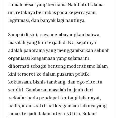
MEDIA
rumah besar yang bernama Nahdlatul Ulama
PRAMUDITA
ini, retaknya berimbas pada kepercayaan,
legitimasi, dan banyak lagi nantinya.
©
Resolusi.co
Sampai di sini, saya membayangkan bahwa
-
2026
masalah yang kini terjadi di NU, sejatinya
PT.
adalah panorama yang menggambarkan sebuah
RESOLUSI
MEDIA
organisasi keagamaan yang selama ini
PRAMUDITA
dihormati sebagai benteng moderatisme Islam
kini terseret ke dalam pusaran politik
kekuasaan, bisnis tambang, dan ego elite itu
sendiri. Gambaran masalah ini jauh dari
sekadar beda pendapat tentang tafsir ayat,
hadis, atau soal ritual keagamaan laiknya yang
jamak terjadi dalam intern NU itu. Bukan!