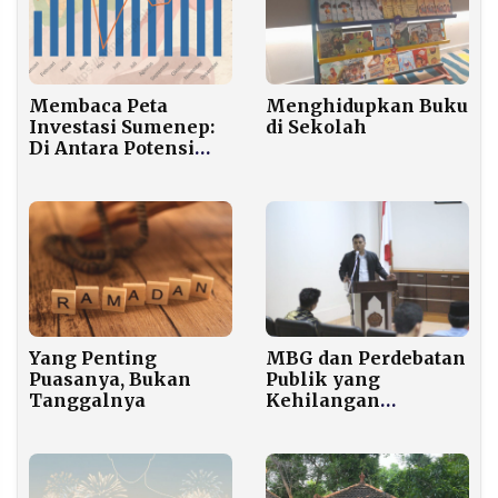
Membaca Peta
Menghidupkan Buku
Investasi Sumenep:
di Sekolah
Di Antara Potensi
Besar dan
Tantangan
Ketimpangan
Regional
Yang Penting
MBG dan Perdebatan
Puasanya, Bukan
Publik yang
Tanggalnya
Kehilangan
Argumen