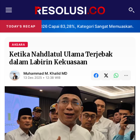
REDAKSI
TENTANG
26 Capai 83,28%, Kategori Sangat Memuaskan.
Klaster Pabrik
TODAY'S RECAP
•
RESOLUSI
IKLAN
TV
AKSARA
Ketika Nahdlatul Ulama Terjebak
dalam Labirin Kekuasaan
RUBRIKASI
EDITORIAL
AKSARA
Muhammad M. Khalid MD
13 Des 2025 • 12:38 WIB
FINANSIA
PERSONA
DAERAH
NASIONAL
MANCA
SPORT
INFORMASI
PRIVACY
BERITA