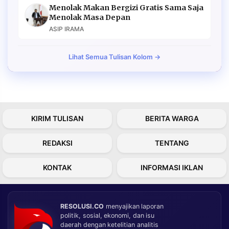
Menolak Makan Bergizi Gratis Sama Saja
Menolak Masa Depan
ASIP IRAMA
Lihat Semua Tulisan Kolom →
KIRIM TULISAN
BERITA WARGA
REDAKSI
TENTANG
KONTAK
INFORMASI IKLAN
RESOLUSI.CO
menyajikan laporan
politik, sosial, ekonomi, dan isu
daerah dengan ketelitian analitis