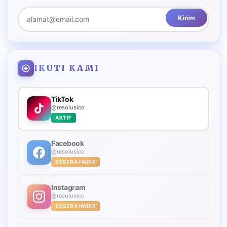
Kirim
IKUTI KAMI
TikTok
@resolusico
AKTIF
Facebook
@resolusico
SEGERA HADIR
Instagram
@resolusico
SEGERA HADIR