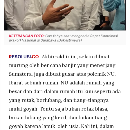
POLICY
WARGA
INFORMASI
KIRIM
IKLAN
TULISAN
PENGADUAN
TERM
OF
KETERANGAN FOTO:
Gus Yahya saat menghadiri Rapat Koordinasi
SERVICE
(Rakor) Nasional di Surabaya (Dok/Istimewa)
, Akhir-akhir ini, selain dibuat
IKUTI
murung oleh bencana banjir yang menerjang
KAMI
Sumatera, juga dibuat gusar atas polemik NU.
Ibarat sebuah rumah, NU adalah rumah yang
besar dan dari dalam rumah itu kini seperti ada
yang retak, berlubang, dan tiang-tiangnya
mulai goyah. Tentu saja bukan retak biasa,
bukan lubang yang kecil, dan bukan tiang
©
goyah karena lapuk oleh usia. Kali ini, dalam
PT.
RESOLUSI