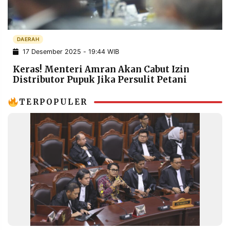
POLICY
WARGA
INFORMASI
KIRIM
IKLAN
TULISAN
DAERAH
17 Desember 2025 - 19:44 WIB
PENGADUAN
TERM
OF
Keras! Menteri Amran Akan Cabut Izin
SERVICE
Distributor Pupuk Jika Persulit Petani
TERPOPULER
IKUTI
KAMI
©
PT.
RESOLUSI