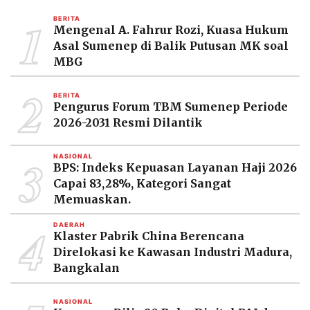
MEDIA
1
PRAMUDITA
BERITA
Mengenal A. Fahrur Rozi, Kuasa Hukum
Asal Sumenep di Balik Putusan MK soal
MBG
©
Resolusi.co
2
-
BERITA
2026
Pengurus Forum TBM Sumenep Periode
2026-2031 Resmi Dilantik
PT.
RESOLUSI
MEDIA
3
PRAMUDITA
NASIONAL
BPS: Indeks Kepuasan Layanan Haji 2026
Capai 83,28%, Kategori Sangat
Memuaskan.
4
DAERAH
Klaster Pabrik China Berencana
Direlokasi ke Kawasan Industri Madura,
Bangkalan
NASIONAL