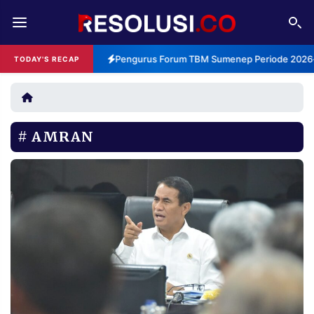
REDAKSI
TENTANG
Pengurus Forum TBM Sumenep Periode 2026-2
TODAY'S RECAP
RESOLUSI
IKLAN
TV
AMRAN
RUBRIKASI
EDITORIAL
AKSARA
FINANSIA
PERSONA
DAERAH
NASIONAL
MANCA
SPORT
INFORMASI
PRIVACY
BERITA