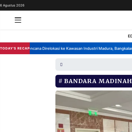
6 Agustus 2026
REDAKSI
TENTANG
RESOLUSI
IKLAN
E
TV
ik China Berencana Direlokasi ke Kawasan Industri Madura, Bangkalan
B
TODAY'S RECAP
•
RUBRIKASI
EDITORIAL
AKSARA
FINANSIA
PERSONA
BANDARA MADINA
DAERAH
NASIONAL
MANCA
SPORT
INFORMASI
PRIVACY
BERITA