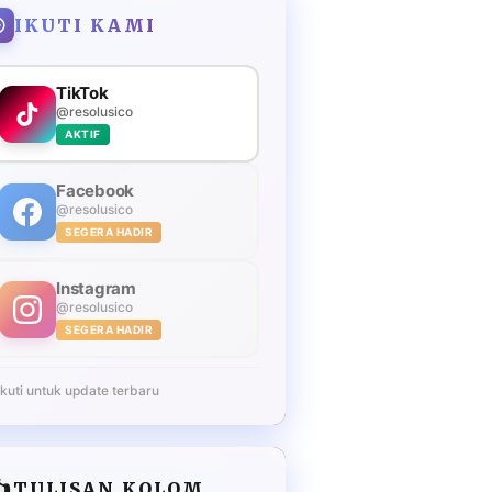
IKUTI KAMI
TikTok
@resolusico
AKTIF
Facebook
@resolusico
SEGERA HADIR
Instagram
@resolusico
SEGERA HADIR
Ikuti untuk update terbaru
️
TULISAN KOLOM