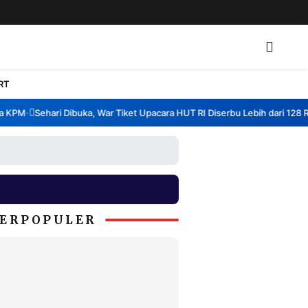
RT
PM
Sehari Dibuka, War Tiket Upacara HUT RI Diserbu Lebih dari 128 Ribu
•
ERPOPULER