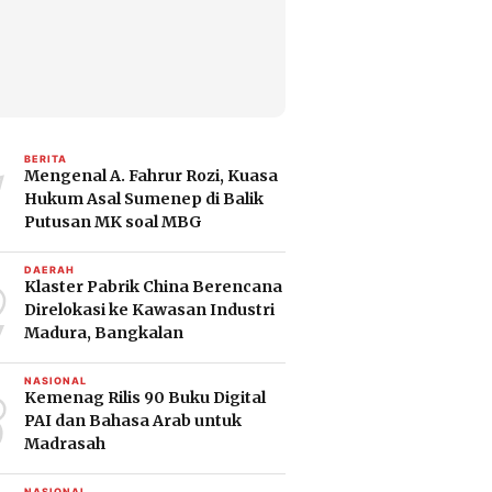
1
BERITA
Mengenal A. Fahrur Rozi, Kuasa
Hukum Asal Sumenep di Balik
Putusan MK soal MBG
2
DAERAH
Klaster Pabrik China Berencana
Direlokasi ke Kawasan Industri
Madura, Bangkalan
3
NASIONAL
Kemenag Rilis 90 Buku Digital
PAI dan Bahasa Arab untuk
Madrasah
NASIONAL