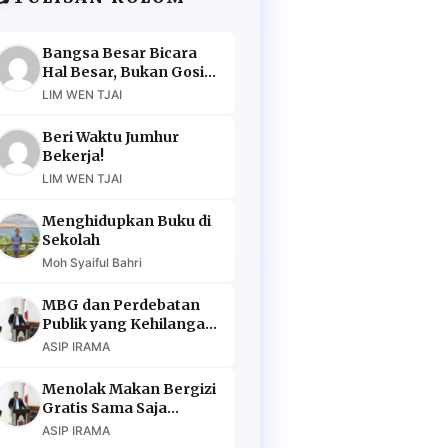
Bangsa Besar Bicara
Hal Besar, Bukan Gosip
Murahan
LIM WEN TJAI
Beri Waktu Jumhur
Bekerja!
LIM WEN TJAI
Menghidupkan Buku di
Sekolah
Moh Syaiful Bahri
MBG dan Perdebatan
Publik yang Kehilangan
Argumen
ASIP IRAMA
Menolak Makan Bergizi
Gratis Sama Saja
Menolak Masa Depan
ASIP IRAMA