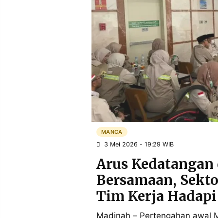
POLICY
WARGA
INFORMASI
KIRIM
IKLAN
TULISAN
PENGADUAN
TERM
OF
SERVICE
IKUTI
KAMI
MANCA
3 Mei 2026 - 19:29 WIB
Arus Kedatangan
Bersamaan, Sekto
Tim Kerja Hadapi
©
PT.
Madinah – Pertengahan awal Mei
RESOLUSI