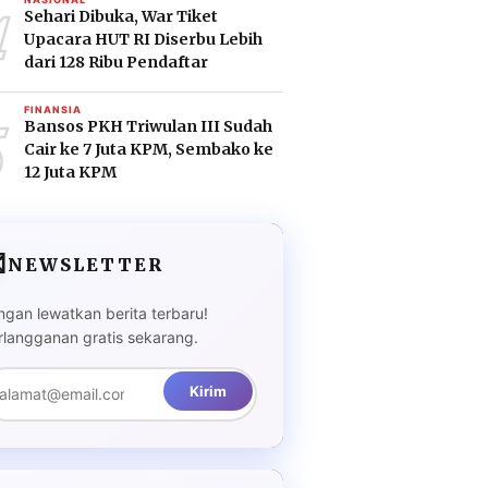
4
Sehari Dibuka, War Tiket
Upacara HUT RI Diserbu Lebih
dari 128 Ribu Pendaftar
5
FINANSIA
Bansos PKH Triwulan III Sudah
Cair ke 7 Juta KPM, Sembako ke
12 Juta KPM

NEWSLETTER
ngan lewatkan berita terbaru!
rlangganan gratis sekarang.
Kirim