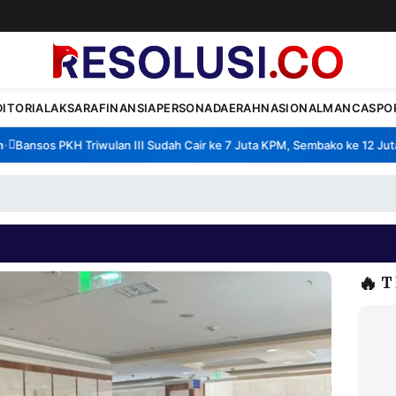
DITORIAL
AKSARA
FINANSIA
PERSONA
DAERAH
NASIONAL
MANCA
SPO
ansos PKH Triwulan III Sudah Cair ke 7 Juta KPM, Sembako ke 12 Juta K
H
🔥
T