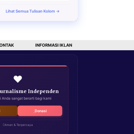
Lihat Semua Tulisan Kolom →
ONTAK
INFORMASI IKLAN
❤️
Jurnalisme Independen
i Anda sangat berarti bagi kami
i
Donasi
Aman & Terpercaya