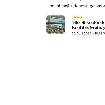
MEDIA
Jemaah haji Indonesia gelomb
PRAMUDITA
MANCA
Tiba di Madinah
©
Fasilitas Grati
Resolusi.co
-
25 April 2026 - 18:39 
2026
PT.
RESOLUSI
MEDIA
PRAMUDITA