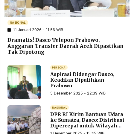
POLICY
WARGA
INFORMASI
KIRIM
IKLAN
TULISAN
NASIONAL
11 Januari 2026 - 11:56 WIB
PENGADUAN
TERM
OF
Dramatis! Dasco Telepon Prabowo,
SERVICE
Anggaran Transfer Daerah Aceh Dipastikan
Tak Dipotong
IKUTI
PERSONA
KAMI
Aspirasi Didengar Dasco,
Keadilan Dipulihkan
Prabowo
5 Desember 2025 - 22:39 WIB
NASIONAL
DPR RI Kirim Bantuan Udara
ke Sumatra, Dasco: Distribusi
Dipercepat untuk Wilayah
©
PT.
Terparah
RESOLUSI
1 Desember 2025 - 15:45 WIB