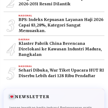
2
2026-2031 Resmi Dilantik
3
NASIONAL
BPS: Indeks Kepuasan Layanan Haji 2026
Capai 83,28%, Kategori Sangat
Memuaskan.
4
DAERAH
Klaster Pabrik China Berencana
Direlokasi ke Kawasan Industri Madura,
Bangkalan
5
NASIONAL
Sehari Dibuka, War Tiket Upacara HUT RI
Diserbu Lebih dari 128 Ribu Pendaftar
NEWSLETTER
Jangan lewatkan berita terbaru! Berlangganan gratis