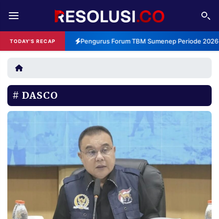
REDAKSI
TENTANG
Pengurus Forum TBM Sumenep Periode 2026-2
TODAY'S RECAP
RESOLUSI
IKLAN
TV
DASCO
RUBRIKASI
EDITORIAL
AKSARA
FINANSIA
PERSONA
DAERAH
NASIONAL
MANCA
SPORT
INFORMASI
PRIVACY
BERITA