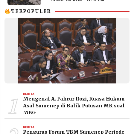
MEDIA
PRAMUDITA
TERPOPULER
©
Resolusi.co
-
2026
PT.
RESOLUSI
MEDIA
PRAMUDITA
1
BERITA
Mengenal A. Fahrur Rozi, Kuasa Hukum
Asal Sumenep di Balik Putusan MK soal
MBG
BERITA
Pengurus Forum TBM Sumenep Periode