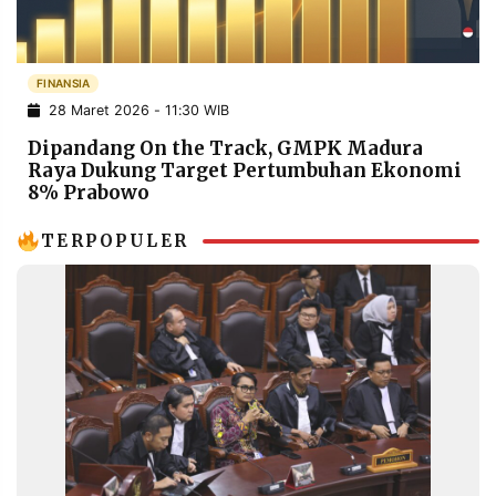
POLICY
WARGA
INFORMASI
KIRIM
IKLAN
TULISAN
FINANSIA
28 Maret 2026 - 11:30 WIB
PENGADUAN
TERM
OF
Dipandang On the Track, GMPK Madura
SERVICE
Raya Dukung Target Pertumbuhan Ekonomi
8% Prabowo
TERPOPULER
IKUTI
KAMI
©
PT.
RESOLUSI