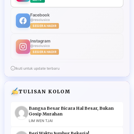
Facebook
@resolusico
SEGERA HADIR
Instagram
@resolusico
SEGERA HADIR
Ikuti untuk update terbaru
TULISAN KOLOM
Bangsa Besar Bicara Hal Besar, Bukan
Gosip Murahan
LIM WEN TJAI
Beri Waktu Jumhur Bekerja!