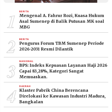
MEDIA
PRAMUDITA
1
BERITA
Mengenal A. Fahrur Rozi, Kuasa Hukum
Asal Sumenep di Balik Putusan MK soal
©
MBG
Resolusi.co
-
2
2026
BERITA
Pengurus Forum TBM Sumenep Periode
PT.
2026-2031 Resmi Dilantik
RESOLUSI
MEDIA
PRAMUDITA
3
NASIONAL
BPS: Indeks Kepuasan Layanan Haji 2026
Capai 83,28%, Kategori Sangat
Memuaskan.
4
DAERAH
Klaster Pabrik China Berencana
Direlokasi ke Kawasan Industri Madura,
Bangkalan