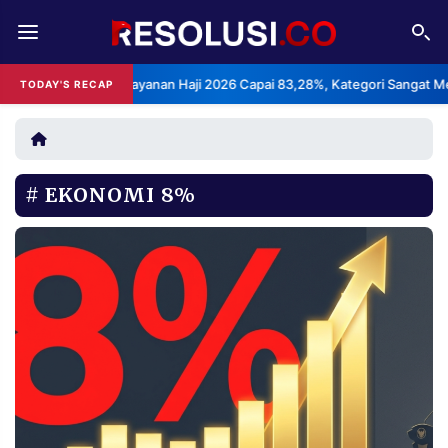
REDAKSI
TENTANG
s Kepuasan Layanan Haji 2026 Capai 83,28%, Kategori Sangat Memuaska
TODAY'S RECAP
RESOLUSI
IKLAN
TV
EKONOMI 8%
RUBRIKASI
EDITORIAL
AKSARA
FINANSIA
PERSONA
DAERAH
NASIONAL
MANCA
SPORT
INFORMASI
PRIVACY
BERITA