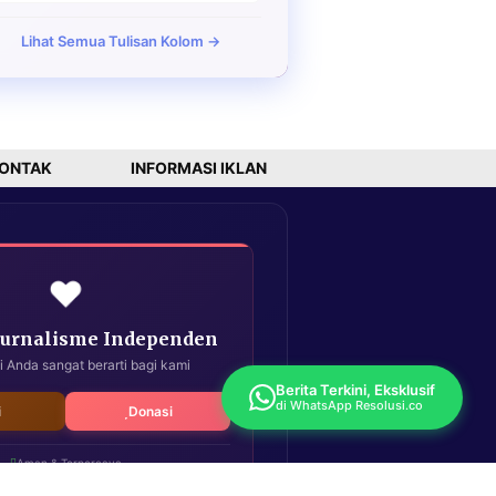
Lihat Semua Tulisan Kolom →
ONTAK
INFORMASI IKLAN
❤️
Jurnalisme Independen
i Anda sangat berarti bagi kami
Berita Terkini, Eksklusif
di WhatsApp Resolusi.co
i
Donasi
Aman & Terpercaya