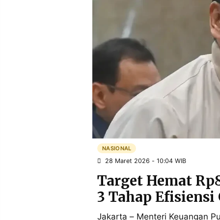
POLICY
WARGA
INFORMASI
KIRIM
IKLAN
TULISAN
PENGADUAN
TERM
OF
SERVICE
IKUTI
KAMI
NASIONAL
28 Maret 2026 - 10:04 WIB
Target Hemat Rp8
3 Tahap Efisiensi
©
PT.
Jakarta – Menteri Keuangan P
RESOLUSI