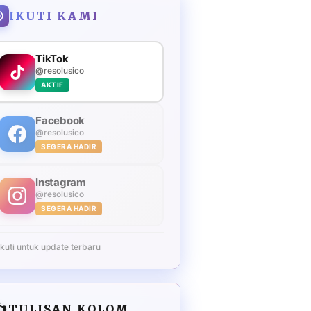
IKUTI KAMI
TikTok
@resolusico
AKTIF
Facebook
@resolusico
SEGERA HADIR
Instagram
@resolusico
SEGERA HADIR
Ikuti untuk update terbaru
️
TULISAN KOLOM