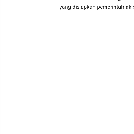
MEDIA
yang disiapkan pemerintah aki
PRAMUDITA
©
Resolusi.co
-
2026
PT.
RESOLUSI
MEDIA
PRAMUDITA