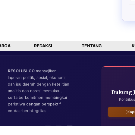
ARGA
REDAKSI
TENTANG
K
RESOLUSI.CO
menyajikan
laporan politik, sosial, ekonomi,
dan isu daerah dengan ketelitian
analitis dan narasi memukau,
Dukung 
serta berkomitmen membingkai
Kontribus
peristiwa dengan perspektif
cerdas-berintegritas.
Kop
IKUTI KAMI