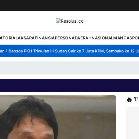
DITORIAL
AKSARA
FINANSIA
PERSONA
DAERAH
NASIONAL
MANCA
SPO
Bansos PKH Triwulan III Sudah Cair ke 7 Juta KPM, Sembako ke 12 Juta
🔥
T