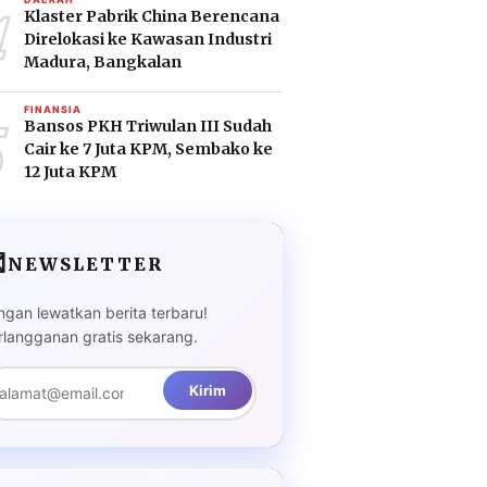
4
Klaster Pabrik China Berencana
Direlokasi ke Kawasan Industri
Madura, Bangkalan
5
FINANSIA
Bansos PKH Triwulan III Sudah
Cair ke 7 Juta KPM, Sembako ke
12 Juta KPM

NEWSLETTER
ngan lewatkan berita terbaru!
rlangganan gratis sekarang.
Kirim