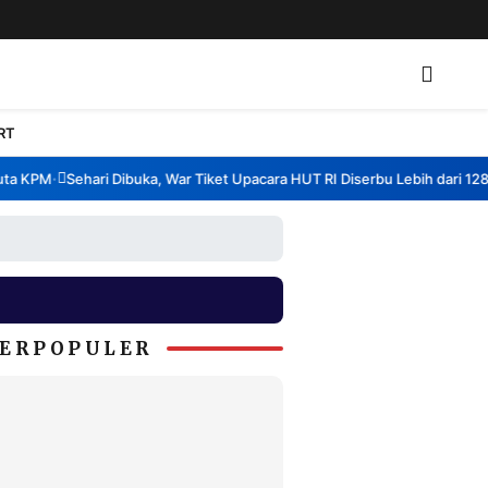
RT
 KPM
Sehari Dibuka, War Tiket Upacara HUT RI Diserbu Lebih dari 128 Ri
•
ERPOPULER