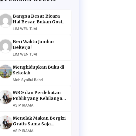
Bangsa Besar Bicara
Hal Besar, Bukan Gosip
Murahan
LIM WEN TJAI
Beri Waktu Jumhur
Bekerja!
LIM WEN TJAI
Menghidupkan Buku di
Sekolah
Moh Syaiful Bahri
MBG dan Perdebatan
Publik yang Kehilangan
Argumen
ASIP IRAMA
Menolak Makan Bergizi
Gratis Sama Saja
Menolak Masa Depan
ASIP IRAMA