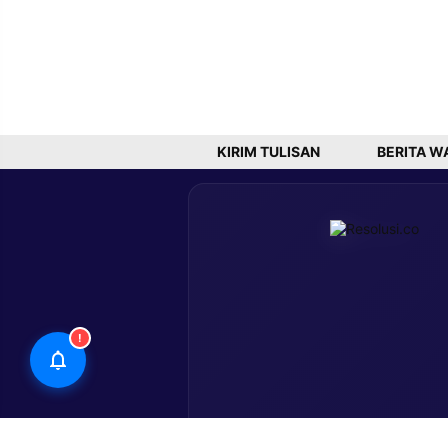
KIRIM TULISAN
BERITA W
!