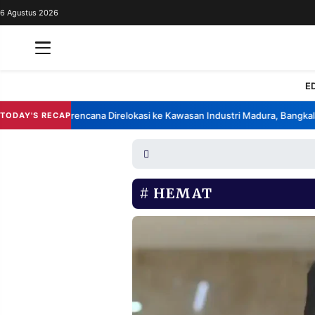
6 Agustus 2026
REDAKSI
TENTANG
RESOLUSI
IKLAN
E
TV
brik China Berencana Direlokasi ke Kawasan Industri Madura, Bangkalan
TODAY'S RECAP
•
RUBRIKASI
EDITORIAL
AKSARA
FINANSIA
PERSONA
HEMAT
DAERAH
NASIONAL
MANCA
SPORT
INFORMASI
PRIVACY
BERITA