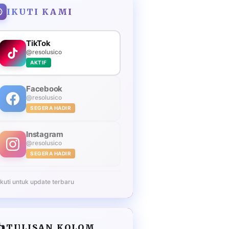
IKUTI KAMI
TikTok
@resolusico
AKTIF
Facebook
@resolusico
SEGERA HADIR
Instagram
@resolusico
SEGERA HADIR
Ikuti untuk update terbaru
️
TULISAN KOLOM