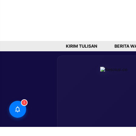
KIRIM TULISAN
BERITA W
!