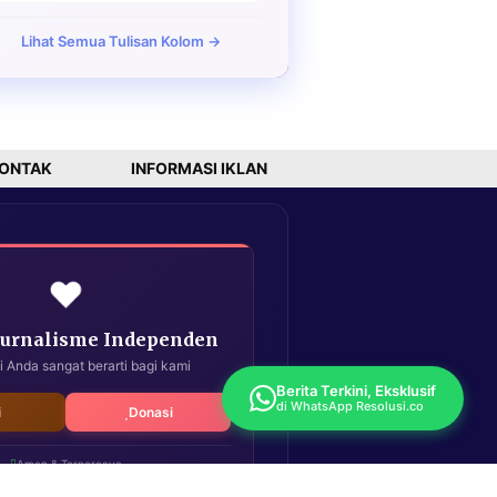
Lihat Semua Tulisan Kolom →
ONTAK
INFORMASI IKLAN
❤️
Jurnalisme Independen
i Anda sangat berarti bagi kami
Berita Terkini, Eksklusif
di WhatsApp Resolusi.co
i
Donasi
Aman & Terpercaya