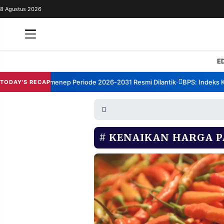
8 Agustus 2026
REDAKSI
TENTANG
RESOLUSI
IKLAN
E
TV
rum TBM Sumenep Periode 2026-2031 Resmi Dilantik
BPS: Indeks Kepu
TODAY'S RECAP
•
RUBRIKASI
EDITORIAL
AKSARA
FINANSIA
PERSONA
KENAIKAN HARGA 
DAERAH
NASIONAL
MANCA
SPORT
INFORMASI
PRIVACY
BERITA