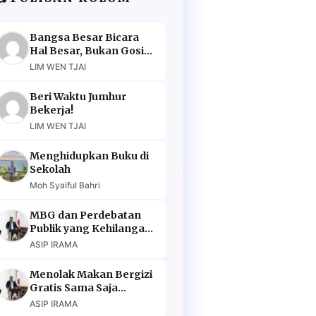
Bangsa Besar Bicara
Hal Besar, Bukan Gosip
Murahan
LIM WEN TJAI
Beri Waktu Jumhur
Bekerja!
LIM WEN TJAI
Menghidupkan Buku di
Sekolah
Moh Syaiful Bahri
MBG dan Perdebatan
Publik yang Kehilangan
Argumen
ASIP IRAMA
Menolak Makan Bergizi
Gratis Sama Saja
Menolak Masa Depan
ASIP IRAMA