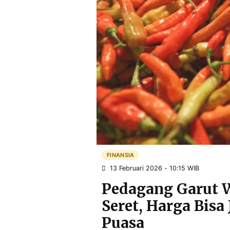
POLICY
WARGA
INFORMASI
KIRIM
IKLAN
TULISAN
PENGADUAN
TERM
OF
SERVICE
IKUTI
KAMI
FINANSIA
13 Februari 2026 - 10:15 WIB
Pedagang Garut 
Seret, Harga Bisa
©
Puasa
PT.
RESOLUSI