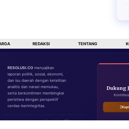
ARGA
REDAKSI
TENTANG
K
RESOLUSI.CO
menyajikan
laporan politik, sosial, ekonomi,
dan isu daerah dengan ketelitian
analitis dan narasi memukau,
Dukung 
serta berkomitmen membingkai
Kontribus
peristiwa dengan perspektif
cerdas-berintegritas.
Kop
IKUTI KAMI