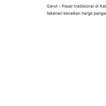
MEDIA
PRAMUDITA
Garut – Pasar tradisional di 
tekanan kenaikan harga panga
©
Resolusi.co
-
2026
PT.
RESOLUSI
MEDIA
PRAMUDITA