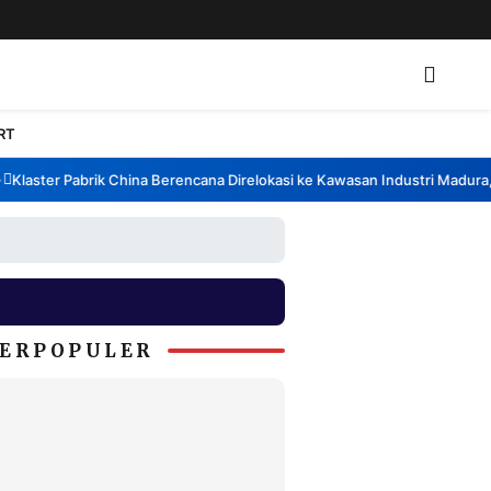
RT
aster Pabrik China Berencana Direlokasi ke Kawasan Industri Madura, Ba
ERPOPULER