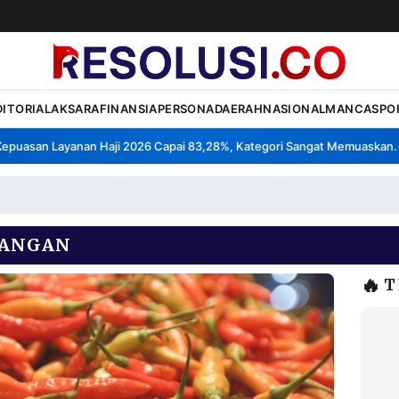
DITORIAL
AKSARA
FINANSIA
PERSONA
DAERAH
NASIONAL
MANCA
SPO
asan Layanan Haji 2026 Capai 83,28%, Kategori Sangat Memuaskan.
Kl
•
PANGAN
🔥
T