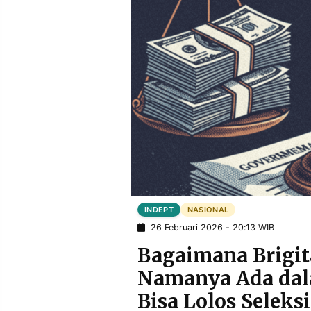
POLICY
WARGA
INFORMASI
KIRIM
IKLAN
TULISAN
PENGADUAN
TERM
OF
SERVICE
IKUTI
KAMI
INDEPT
NASIONAL
26 Februari 2026 - 20:13 WIB
Bagaimana Brigi
Namanya Ada da
©
Bisa Lolos Seleks
PT.
RESOLUSI