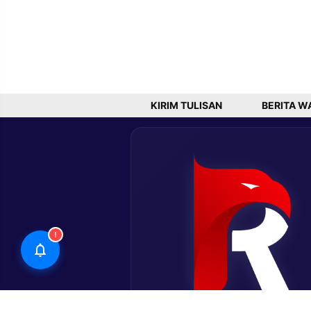
KIRIM TULISAN
BERITA W
!