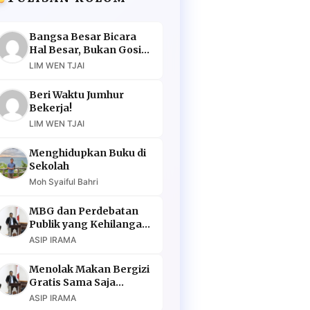
Bangsa Besar Bicara
Hal Besar, Bukan Gosip
Murahan
LIM WEN TJAI
Beri Waktu Jumhur
Bekerja!
LIM WEN TJAI
Menghidupkan Buku di
Sekolah
Moh Syaiful Bahri
MBG dan Perdebatan
Publik yang Kehilangan
Argumen
ASIP IRAMA
Menolak Makan Bergizi
Gratis Sama Saja
Menolak Masa Depan
ASIP IRAMA