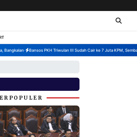
RT
Bangkalan
Bansos PKH Triwulan III Sudah Cair ke 7 Juta KPM, Sembako 
•
ERPOPULER