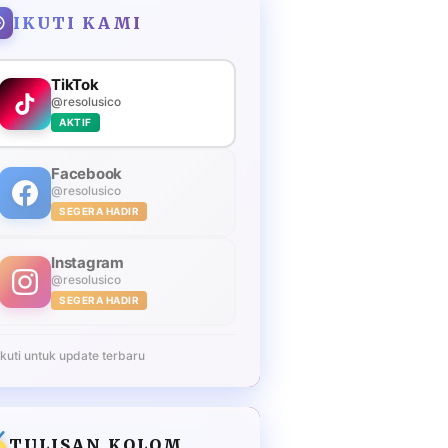
IKUTI KAMI
TikTok
@resolusico
AKTIF
Facebook
@resolusico
SEGERA HADIR
Instagram
@resolusico
SEGERA HADIR
Ikuti untuk update terbaru
TULISAN KOLOM