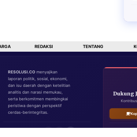
ARGA
REDAKSI
TENTANG
K
RESOLUSI.CO
menyajikan
laporan politik, sosial, ekonomi,
dan isu daerah dengan ketelitian
analitis dan narasi memukau,
Dukung 
serta berkomitmen membingkai
Kontribus
peristiwa dengan perspektif
cerdas-berintegritas.
Kop
IKUTI KAMI