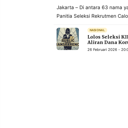
MEDIA
PRAMUDITA
Jakarta – Di antara 63 nama 
Panitia Seleksi Rekrutmen Cal
©
NASIONAL
Resolusi.co
Lolos Seleksi K
-
2026
Aliran Dana Kor
26 Februari 2026 - 20:
PT.
RESOLUSI
MEDIA
PRAMUDITA