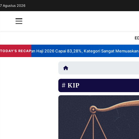
7 Agustus 2026
REDAKSI
TENTANG
RESOLUSI
IKLAN
E
TV
uasan Layanan Haji 2026 Capai 83,28%, Kategori Sangat Memuaskan.
TODAY'S RECAP
•
RUBRIKASI
EDITORIAL
AKSARA
FINANSIA
PERSONA
KIP
DAERAH
NASIONAL
MANCA
SPORT
INFORMASI
PRIVACY
BERITA