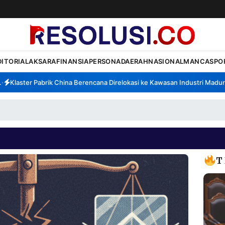
DITORIAL
AKSARA
FINANSIA
PERSONA
DAERAH
NASIONAL
MANCA
SPO
Klaster Pabrik China Berencana Direlokasi ke Kawasan Industri Madura, 
T