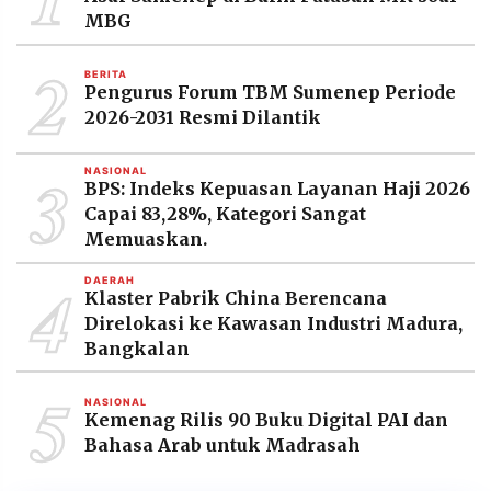
MEDIA
MBG
PRAMUDITA
2
BERITA
Pengurus Forum TBM Sumenep Periode
©
2026-2031 Resmi Dilantik
Resolusi.co
-
2026
3
NASIONAL
BPS: Indeks Kepuasan Layanan Haji 2026
PT.
Capai 83,28%, Kategori Sangat
RESOLUSI
MEDIA
Memuaskan.
PRAMUDITA
4
DAERAH
Klaster Pabrik China Berencana
Direlokasi ke Kawasan Industri Madura,
Bangkalan
5
NASIONAL
Kemenag Rilis 90 Buku Digital PAI dan
Bahasa Arab untuk Madrasah