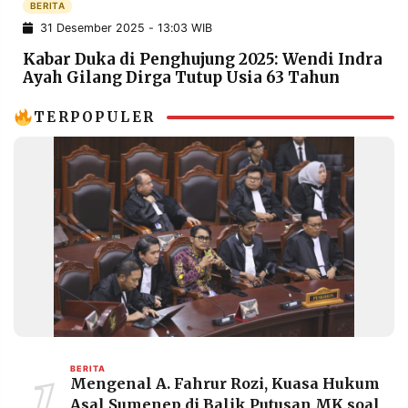
BERITA
POLICY
WARGA
31 Desember 2025 - 13:03 WIB
INFORMASI
KIRIM
Kabar Duka di Penghujung 2025: Wendi Indra
IKLAN
TULISAN
Ayah Gilang Dirga Tutup Usia 63 Tahun
PENGADUAN
TERM
OF
TERPOPULER
SERVICE
IKUTI
KAMI
1
BERITA
Mengenal A. Fahrur Rozi, Kuasa Hukum
©
PT.
Asal Sumenep di Balik Putusan MK soal
RESOLUSI