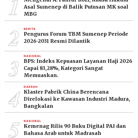
1
MEDIA
Asal Sumenep di Balik Putusan MK soal
PRAMUDITA
MBG
2
BERITA
©
Pengurus Forum TBM Sumenep Periode
Resolusi.co
-
2026-2031 Resmi Dilantik
2026
3
NASIONAL
PT.
BPS: Indeks Kepuasan Layanan Haji 2026
RESOLUSI
MEDIA
Capai 83,28%, Kategori Sangat
PRAMUDITA
Memuaskan.
4
DAERAH
Klaster Pabrik China Berencana
Direlokasi ke Kawasan Industri Madura,
Bangkalan
5
NASIONAL
Kemenag Rilis 90 Buku Digital PAI dan
Bahasa Arab untuk Madrasah