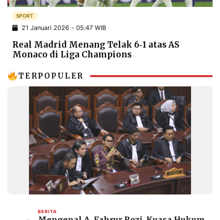
POLICY
WARGA
SPORT
INFORMASI
KIRIM
21 Januari 2026 - 05:47 WIB
IKLAN
TULISAN
Real Madrid Menang Telak 6‑1 atas AS
PENGADUAN
TERM
Monaco di Liga Champions
OF
SERVICE
TERPOPULER
IKUTI
KAMI
©
PT.
BERITA
Mengenal A. Fahrur Rozi, Kuasa Hukum
RESOLUSI