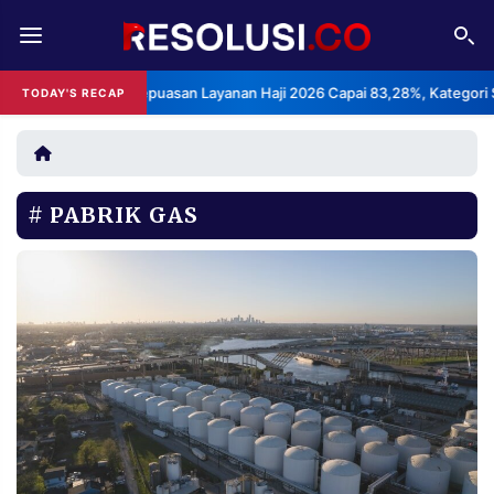
REDAKSI
TENTANG
BPS: Indeks Kepuasan Layanan Haji 2026 Capai 83,28%, Kategori Sanga
TODAY'S RECAP
RESOLUSI
IKLAN
TV
PABRIK GAS
RUBRIKASI
EDITORIAL
AKSARA
FINANSIA
PERSONA
DAERAH
NASIONAL
MANCA
SPORT
INFORMASI
PRIVACY
BERITA