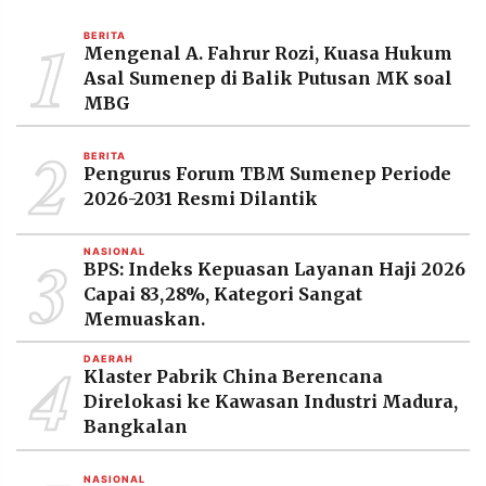
MEDIA
PRAMUDITA
1
BERITA
Mengenal A. Fahrur Rozi, Kuasa Hukum
Asal Sumenep di Balik Putusan MK soal
MBG
©
Resolusi.co
2
-
2026
BERITA
Pengurus Forum TBM Sumenep Periode
2026-2031 Resmi Dilantik
PT.
RESOLUSI
MEDIA
PRAMUDITA
3
NASIONAL
BPS: Indeks Kepuasan Layanan Haji 2026
Capai 83,28%, Kategori Sangat
Memuaskan.
4
DAERAH
Klaster Pabrik China Berencana
Direlokasi ke Kawasan Industri Madura,
Bangkalan
NASIONAL