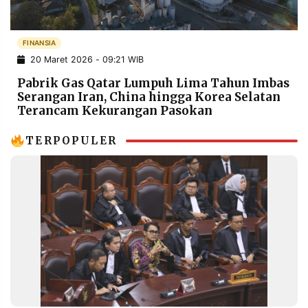
POLICY
WARGA
INFORMASI
KIRIM
FINANSIA
IKLAN
TULISAN
20 Maret 2026 - 09:21 WIB
PENGADUAN
TERM
Pabrik Gas Qatar Lumpuh Lima Tahun Imbas
OF
SERVICE
Serangan Iran, China hingga Korea Selatan
Terancam Kekurangan Pasokan
TERPOPULER
IKUTI
KAMI
©
PT.
RESOLUSI