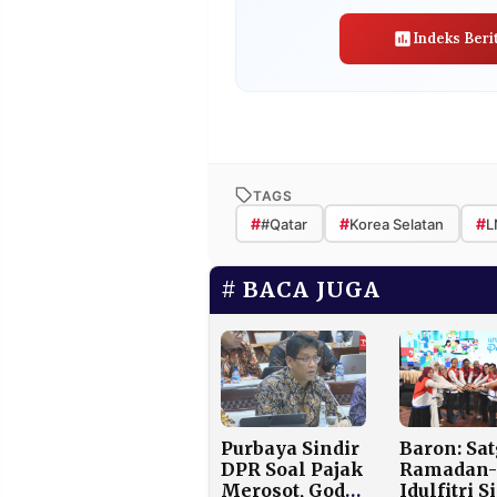
Indeks Beri
TAGS
#
#
#
#Qatar
Korea Selatan
L
BACA JUGA
Purbaya Sindir
Baron: Sa
DPR Soal Pajak
Ramadan-
Merosot, Goda
Idulfitri S