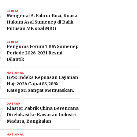
1
BERITA
Mengenal A. Fahrur Rozi, Kuasa
Hukum Asal Sumenep di Balik
Putusan MK soal MBG
2
BERITA
Pengurus Forum TBM Sumenep
Periode 2026-2031 Resmi
Dilantik
3
NASIONAL
BPS: Indeks Kepuasan Layanan
Haji 2026 Capai 83,28%,
Kategori Sangat Memuaskan.
4
DAERAH
Klaster Pabrik China Berencana
Direlokasi ke Kawasan Industri
Madura, Bangkalan
NASIONAL