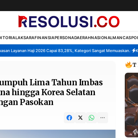
DITORIAL
AKSARA
FINANSIA
PERSONA
DAERAH
NASIONAL
MANCA
SPO
 Layanan Haji 2026 Capai 83,28%, Kategori Sangat Memuaskan.
Klast
•
T
 Lumpuh Lima Tahun Imbas
ina hingga Korea Selatan
ngan Pasokan