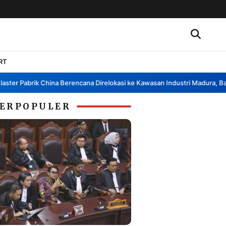
RT
er Pabrik China Berencana Direlokasi ke Kawasan Industri Madura, Bangk
ERPOPULER