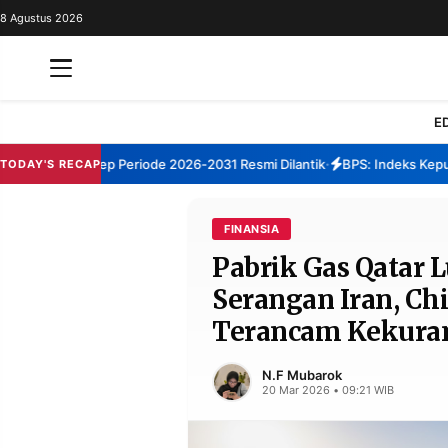
8 Agustus 2026
REDAKSI
TENTANG
RESOLUSI
IKLAN
E
TV
BM Sumenep Periode 2026-2031 Resmi Dilantik
BPS: Indeks Kepuasan
TODAY'S RECAP
•
RUBRIKASI
EDITORIAL
AKSARA
FINANSIA
Pabrik Gas Qatar
FINANSIA
PERSONA
Serangan Iran, Ch
DAERAH
NASIONAL
Terancam Kekura
MANCA
SPORT
N.F Mubarok
20 Mar 2026 • 09:21 WIB
INFORMASI
PRIVACY
BERITA