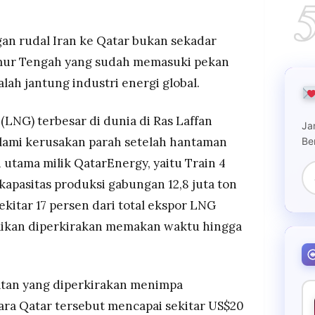
am Ras Laffan Industrial City, Qatar, merusak
ilik QatarEnergy (Train 4 dan Train 6) serta
 milik Shell, memicu kerugian pendapatan sekitar
an rudal Iran ke Qatar bukan sekadar
ure kontrak LNG jangka panjang hingga lima tahun.
imur Tengah yang sudah memasuki pekan
a seperti China, Korea Selatan, Italia, dan Belgia
dalah jantung industri energi global.
 gangguan pasokan, dengan harga gas alam
35 persen dan harga LNG Asia diprediksi
U.
r (LNG) terbesar di dunia di Ras Laffan
Ja
tas LNG, QatarEnergy mencatat potensi kehilangan
galami kerusakan parah setelah hantaman
Be
persen, LPG 13 persen, dan helium sekitar 14
i utama milik QatarEnergy, yaitu Train 4
ar, menjadikan serangan ini salah satu gangguan
apasitas produksi gabungan 12,8 juta ton
ar dalam beberapa dekade terakhir.
ekitar 17 persen dari total ekspor LNG
baikan diperkirakan memakan waktu hingga
atan yang diperkirakan menimpa
ara Qatar tersebut mencapai sekitar US$20