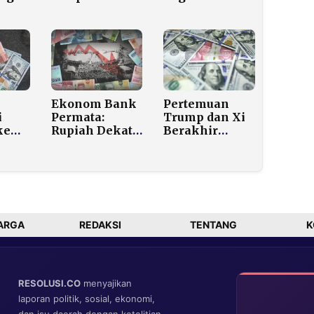
Pelarian
Naik Rp37.000
a
Modal Asing di
per Gram pada
Tengah
Minggu Pagi
Eskalasi
man
Konflik Timur
Tengah
Ekonom Bank
Pertemuan
i
Permata:
Trump dan Xi
ke
Rupiah Dekati
Berakhir
er
Level 1998, tapi
Hampa,
Kondisi
Rupiah
an
Ekonomi Jauh
Langsung
Lebih Kokoh
Rontok di Awal
Pekan
ARGA
REDAKSI
TENTANG
K
RESOLUSI.CO
menyajikan
laporan politik, sosial, ekonomi,