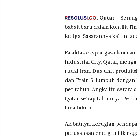
Serangan rudal Iran menghant
MEDIA
parah dua unit produksi LNG m
PRAMUDITA
fasilitas Pearl gas-to-liquids
,
Qatar
– Serang
Rp337 triliun dan force maje
babak baru dalam konflik T
Negara-negara pengimpor utam
©
ketiga. Sasarannya kali ini a
Resolusi.co
langsung merasakan dampak
-
berjangka di Eropa melonjak 
2026
melampaui US$26 per MMBT
Fasilitas ekspor gas alam cai
PT.
Selain kerusakan pada fasili
Industrial City, Qatar, men
RESOLUSI
MEDIA
ekspor kondensat sebesar 24 
PRAMUDITA
rudal Iran. Dua unit produks
persen dari total ekspor Qat
dan Train 6, lumpuh dengan k
pasokan energi global terbes
per tahun. Angka itu setara s
Qatar setiap tahunnya. Per
lima tahun.
Akibatnya, kerugian pendap
perusahaan energi milik neg