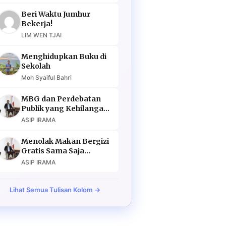
Beri Waktu Jumhur
Bekerja!
LIM WEN TJAI
Menghidupkan Buku di
Sekolah
Moh Syaiful Bahri
MBG dan Perdebatan
Publik yang Kehilangan
Argumen
ASIP IRAMA
Menolak Makan Bergizi
Gratis Sama Saja
Menolak Masa Depan
ASIP IRAMA
Lihat Semua Tulisan Kolom →