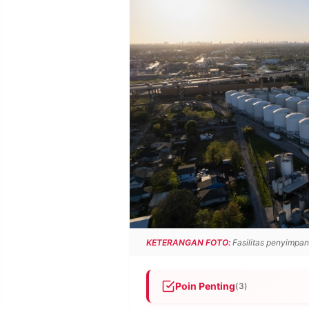
POLICY
WARGA
INFORMASI
KIRIM
IKLAN
TULISAN
PENGADUAN
TERM
OF
SERVICE
IKUTI
KAMI
KETERANGAN FOTO:
Fasilitas penyimpana
Poin Penting
(3)
©
PT.
RESOLUSI