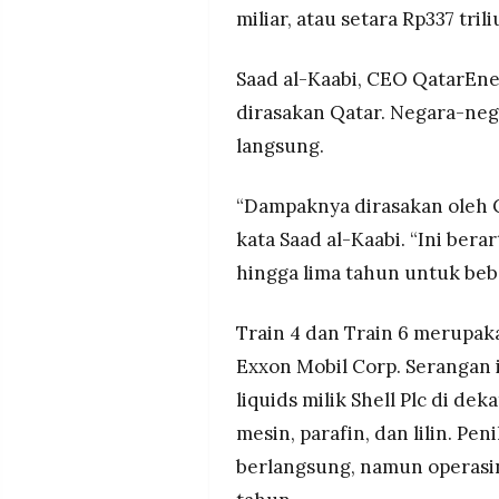
miliar, atau setara Rp337 trili
Saad al-Kaabi, CEO QatarEn
dirasakan Qatar. Negara-ne
langsung.
“Dampaknya dirasakan oleh Chi
kata Saad al-Kaabi. “Ini ber
hingga lima tahun untuk beb
Train 4 dan Train 6 merupa
Exxon Mobil Corp. Serangan in
liquids milik Shell Plc di de
mesin, parafin, dan lilin. Pen
berlangsung, namun operasin