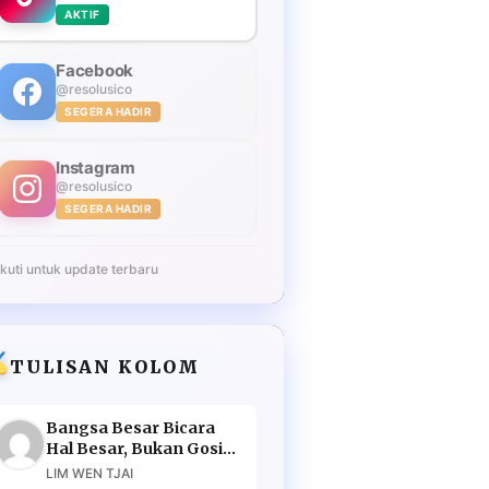
AKTIF
Facebook
@resolusico
SEGERA HADIR
Instagram
@resolusico
SEGERA HADIR
Ikuti untuk update terbaru
TULISAN KOLOM
Bangsa Besar Bicara
Hal Besar, Bukan Gosip
Murahan
LIM WEN TJAI