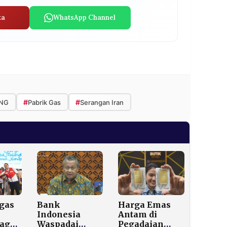
ta
WhatsApp Channel
#
#
NG
Pabrik Gas
Serangan Iran
tgas
Bank
Harga Emas
Indonesia
Antam di
iaga
Waspadai
Pegadaian