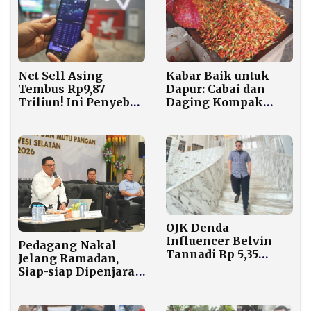
Kabar Baik untuk
Net Sell Asing
Dapur: Cabai dan
Tembus Rp9,87
Daging Kompak
Triliun! Ini Penyebab
Turun, tapi Bawang
IHSG Terpuruk di
Belum Ikut
2026
OJK Denda
Influencer Belvin
Pedagang Nakal
Tannadi Rp 5,35
Jelang Ramadan,
Miliar Atas
Siap-siap Dipenjara
Manipulasi Saham
Lebih dari 5 Tahun
AYLS, FILM, dan
BSML