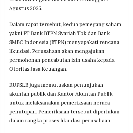
tetap menjaga komitmen melayani ekosistem
MEDIA
PRAMUDITA
Agustus 2025.
masyarakat inklusi
Dalam rapat tersebut, kedua pemegang saham
©
yakni PT Bank BTPN Syariah Tbk dan Bank
Resolusi.co
-
SMBC Indonesia (BTPN) menyepakati rencana
2026
likuidasi. Perusahaan akan mengajukan
PT.
permohonan pencabutan izin usaha kepada
RESOLUSI
MEDIA
PRAMUDITA
Otoritas Jasa Keuangan.
RUPSLB juga memutuskan penunjukan
akuntan publik dan Kantor Akuntan Publik
untuk melaksanakan pemeriksaan neraca
penutupan. Pemeriksaan tersebut diperlukan
dalam rangka proses likuidasi perusahaan.