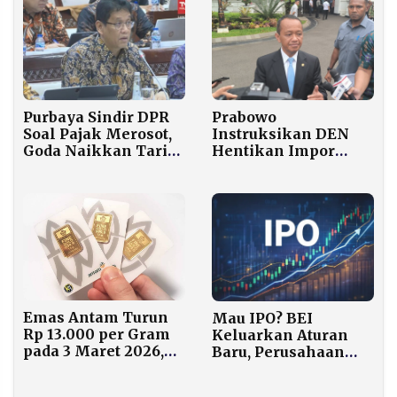
Purbaya Sindir DPR
Prabowo
Soal Pajak Merosot,
Instruksikan DEN
Goda Naikkan Tarif
Hentikan Impor
Khusus Legislator
BBM Bertahap untuk
Capai Swasembada
Energi
Emas Antam Turun
Mau IPO? BEI
Rp 13.000 per Gram
Keluarkan Aturan
pada 3 Maret 2026,
Baru, Perusahaan
Berbeda Arah
Besar Bisa Lepas
dengan Harga Dunia
Saham Lebih Sedikit