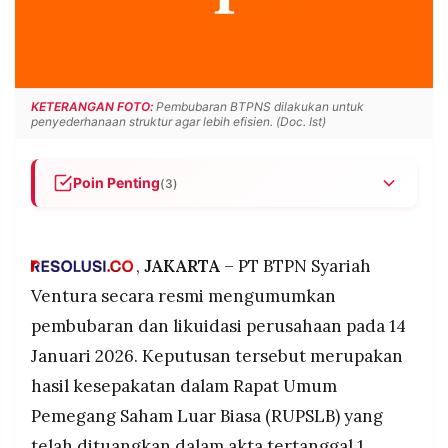
POLICY
WARGA
INFORMASI
KIRIM
IKLAN
TULISAN
PENGADUAN
TERM
KETERANGAN FOTO:
Pembubaran BTPNS dilakukan untuk
OF
penyederhanaan struktur agar lebih efisien. (Doc. Ist)
SERVICE
Poin Penting
(3)
BTPN Syariah Ventura resmi dilikuidasi setelah
IKUTI
KAMI
RUPSLB menyepakati pembubaran, dengan
keputusan diumumkan 14 Januari 2026 dan izin
,
JAKARTA
– PT BTPN Syariah
usaha dikembalikan ke OJK
Ventura secara resmi mengumumkan
Perusahaan modal ventura syariah ini didirikan
pembubaran dan likuidasi perusahaan pada 14
2022 dengan modal Rp300 miliar, beroperasi
Januari 2026. Keputusan tersebut merupakan
sejak Mei 2022 dan pernah mendanai startup
Dagangan senilai US$6,6 juta
hasil kesepakatan dalam Rapat Umum
Pembubaran dilakukan untuk penyederhanaan
Pemegang Saham Luar Biasa (RUPSLB) yang
©
struktur agar BTPN Syariah lebih efisien, dengan
PT.
telah dituangkan dalam akta tertanggal 1
RESOLUSI