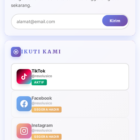
sekarang.
Kirim
IKUTI KAMI
TikTok
@resolusico
AKTIF
Facebook
@resolusico
SEGERA HADIR
Instagram
@resolusico
SEGERA HADIR