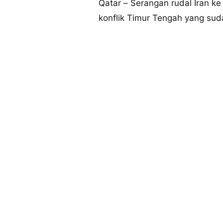
Qatar – Serangan rudal Iran k
MEDIA
PRAMUDITA
konflik Timur Tengah yang su
©
Resolusi.co
-
2026
PT.
RESOLUSI
MEDIA
PRAMUDITA