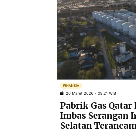
POLICY
WARGA
INFORMASI
KIRIM
IKLAN
TULISAN
PENGADUAN
TERM
OF
SERVICE
IKUTI
KAMI
FINANSIA
20 Maret 2026 - 09:21 WIB
Pabrik Gas Qata
Imbas Serangan I
Selatan Teranca
©
PT.
RESOLUSI