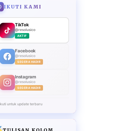
IKUTI KAMI
TikTok
@resolusico
AKTIF
Facebook
@resolusico
SEGERA HADIR
Instagram
@resolusico
SEGERA HADIR
Ikuti untuk update terbaru
TULISAN KOLOM