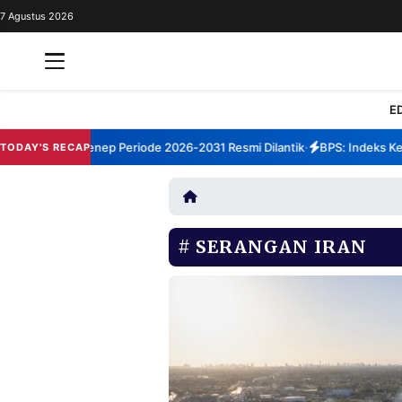
7 Agustus 2026
REDAKSI
TENTANG
RESOLUSI
IKLAN
E
TV
m TBM Sumenep Periode 2026-2031 Resmi Dilantik
BPS: Indeks Kepua
TODAY'S RECAP
•
RUBRIKASI
EDITORIAL
AKSARA
FINANSIA
PERSONA
SERANGAN IRAN
DAERAH
NASIONAL
MANCA
SPORT
INFORMASI
PRIVACY
BERITA