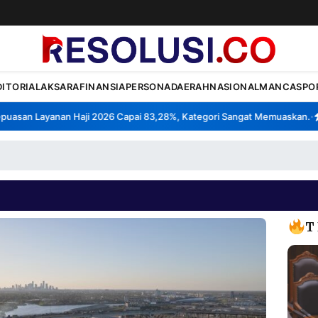
DITORIAL
AKSARA
FINANSIA
PERSONA
DAERAH
NASIONAL
MANCA
SPO
san Layanan Haji 2026 Capai 83,28%, Kategori Sangat Memuaskan.
Kla
•
T