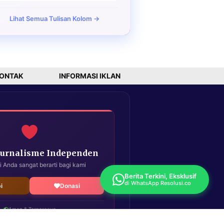
Lihat Semua Tulisan Kolom →
ONTAK
INFORMASI IKLAN
Jurnalisme Independen
i Anda sangat berarti bagi kami
Berita Terkini, Eksklusif
di WhatsApp Resolusi.co
i
Donasi
Aman & Terpercaya