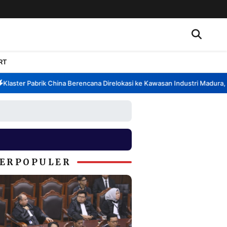
RT
ster Pabrik China Berencana Direlokasi ke Kawasan Industri Madura, Ban
ERPOPULER