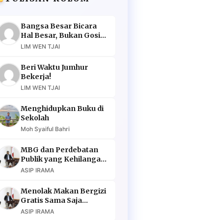
Bangsa Besar Bicara
Hal Besar, Bukan Gosip
Murahan
LIM WEN TJAI
Beri Waktu Jumhur
Bekerja!
LIM WEN TJAI
Menghidupkan Buku di
Sekolah
Moh Syaiful Bahri
MBG dan Perdebatan
Publik yang Kehilangan
Argumen
ASIP IRAMA
Menolak Makan Bergizi
Gratis Sama Saja
Menolak Masa Depan
ASIP IRAMA