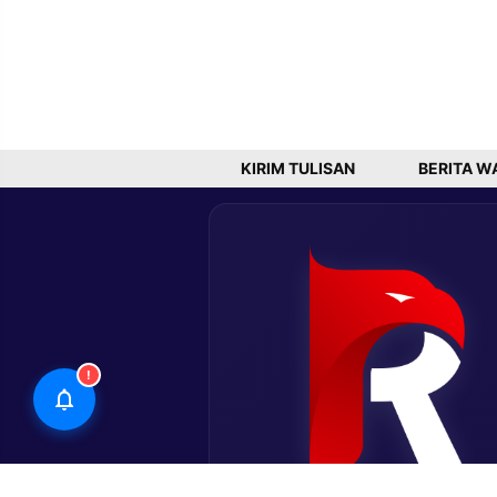
KIRIM TULISAN
BERITA W
!