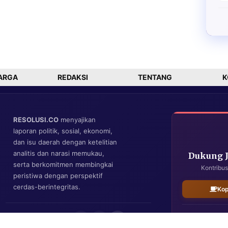
ARGA
REDAKSI
TENTANG
K
RESOLUSI.CO
menyajikan
laporan politik, sosial, ekonomi,
dan isu daerah dengan ketelitian
analitis dan narasi memukau,
Dukung 
serta berkomitmen membingkai
Kontribus
peristiwa dengan perspektif
cerdas-berintegritas.
Kop
IKUTI KAMI