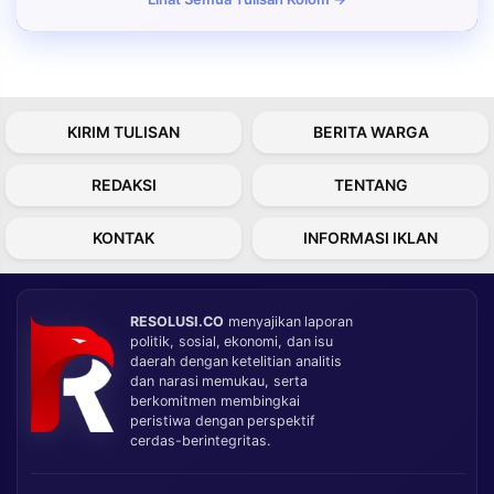
KIRIM TULISAN
BERITA WARGA
REDAKSI
TENTANG
KONTAK
INFORMASI IKLAN
RESOLUSI.CO
menyajikan laporan
politik, sosial, ekonomi, dan isu
daerah dengan ketelitian analitis
dan narasi memukau, serta
berkomitmen membingkai
peristiwa dengan perspektif
cerdas-berintegritas.