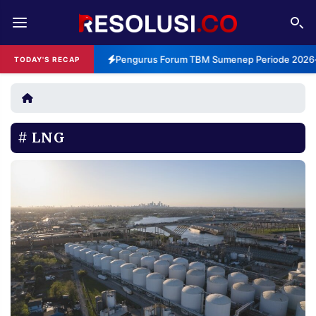
REDAKSI
TENTANG
Pengurus Forum TBM Sumenep Periode 2026-2
TODAY'S RECAP
RESOLUSI
IKLAN
TV
LNG
RUBRIKASI
EDITORIAL
AKSARA
FINANSIA
PERSONA
DAERAH
NASIONAL
MANCA
SPORT
INFORMASI
PRIVACY
BERITA