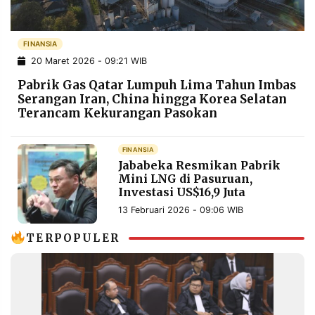
POLICY
WARGA
INFORMASI
KIRIM
FINANSIA
IKLAN
TULISAN
20 Maret 2026 - 09:21 WIB
PENGADUAN
TERM
Pabrik Gas Qatar Lumpuh Lima Tahun Imbas
OF
SERVICE
Serangan Iran, China hingga Korea Selatan
Terancam Kekurangan Pasokan
FINANSIA
IKUTI
Jababeka Resmikan Pabrik
KAMI
Mini LNG di Pasuruan,
Investasi US$16,9 Juta
13 Februari 2026 - 09:06 WIB
TERPOPULER
©
PT.
RESOLUSI