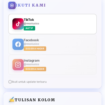
IKUTI KAMI
TikTok
@resolusico
AKTIF
Facebook
@resolusico
SEGERA HADIR
Instagram
@resolusico
SEGERA HADIR
Ikuti untuk update terbaru
TULISAN KOLOM