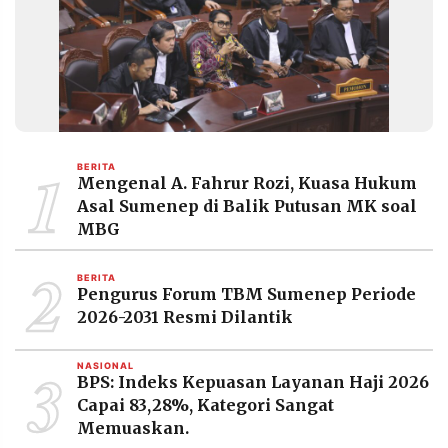
MEDIA
PRAMUDITA
©
Resolusi.co
-
2026
1
BERITA
Mengenal A. Fahrur Rozi, Kuasa Hukum
PT.
RESOLUSI
Asal Sumenep di Balik Putusan MK soal
MEDIA
PRAMUDITA
MBG
2
BERITA
Pengurus Forum TBM Sumenep Periode
2026-2031 Resmi Dilantik
3
NASIONAL
BPS: Indeks Kepuasan Layanan Haji 2026
Capai 83,28%, Kategori Sangat
Memuaskan.