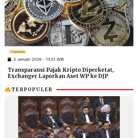
POLICY
WARGA
INFORMASI
KIRIM
IKLAN
TULISAN
PENGADUAN
TERM
OF
SERVICE
FINANSIA
5 Januari 2026 - 13:01 WIB
IKUTI
Transparansi Pajak Kripto Diperketat,
KAMI
Exchanger Laporkan Aset WP ke DJP
TERPOPULER
©
PT.
RESOLUSI