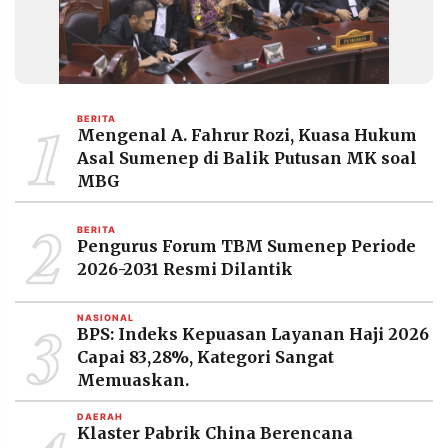
MEDIA
PRAMUDITA
©
1
Resolusi.co
BERITA
-
Mengenal A. Fahrur Rozi, Kuasa Hukum
2026
Asal Sumenep di Balik Putusan MK soal
MBG
PT.
RESOLUSI
MEDIA
2
PRAMUDITA
BERITA
Pengurus Forum TBM Sumenep Periode
2026-2031 Resmi Dilantik
3
NASIONAL
BPS: Indeks Kepuasan Layanan Haji 2026
Capai 83,28%, Kategori Sangat
Memuaskan.
DAERAH
Klaster Pabrik China Berencana