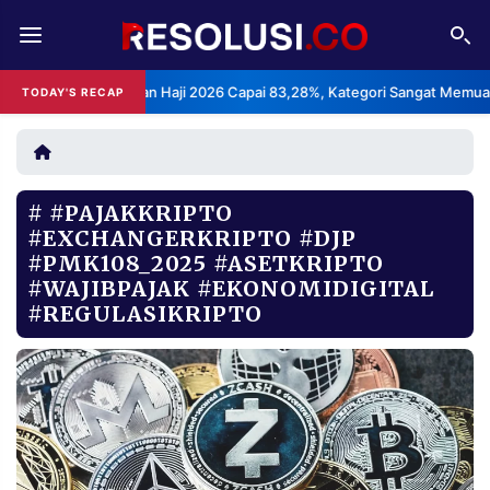
REDAKSI
TENTANG
puasan Layanan Haji 2026 Capai 83,28%, Kategori Sangat Memuaskan.
TODAY'S RECAP
RESOLUSI
IKLAN
TV
#PAJAKKRIPTO
RUBRIKASI
#EXCHANGERKRIPTO #DJP
EDITORIAL
AKSARA
#PMK108_2025 #ASETKRIPTO
#WAJIBPAJAK #EKONOMIDIGITAL
FINANSIA
PERSONA
#REGULASIKRIPTO
DAERAH
NASIONAL
MANCA
SPORT
INFORMASI
PRIVACY
BERITA