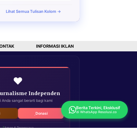
Lihat Semua Tulisan Kolom →
ONTAK
INFORMASI IKLAN
❤️
Jurnalisme Independen
i Anda sangat berarti bagi kami
Berita Terkini, Eksklusif
di WhatsApp Resolusi.co
i
Donasi
Aman & Terpercaya