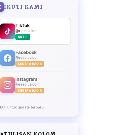
IKUTI KAMI
TikTok
@resolusico
AKTIF
Facebook
@resolusico
SEGERA HADIR
Instagram
@resolusico
SEGERA HADIR
Ikuti untuk update terbaru
️
TULISAN KOLOM