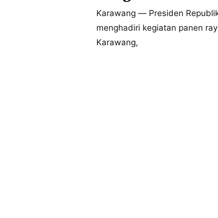
MEDIA
PRAMUDITA
Karawang — Presiden Republik
menghadiri kegiatan panen ra
Karawang,
©
Resolusi.co
-
2026
PT.
RESOLUSI
MEDIA
PRAMUDITA