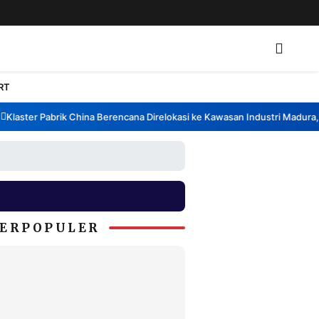
RT
aster Pabrik China Berencana Direlokasi ke Kawasan Industri Madura, Ba
ERPOPULER