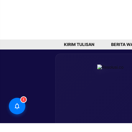
KIRIM TULISAN
BERITA W
!