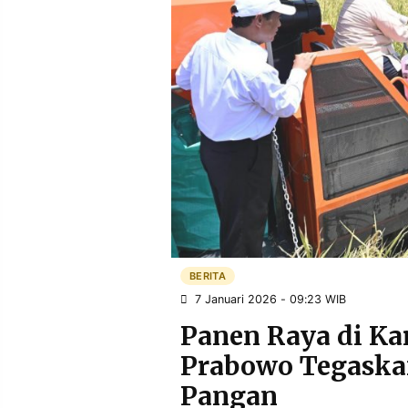
POLICY
WARGA
INFORMASI
KIRIM
IKLAN
TULISAN
PENGADUAN
TERM
OF
SERVICE
IKUTI
KAMI
BERITA
7 Januari 2026 - 09:23 WIB
Panen Raya di Ka
Prabowo Tegaska
©
Pangan
PT.
RESOLUSI