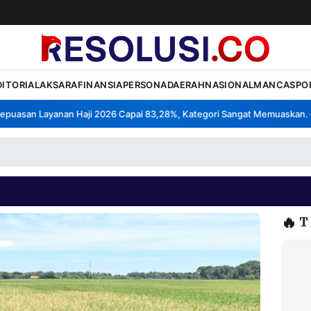
DITORIAL
AKSARA
FINANSIA
PERSONA
DAERAH
NASIONAL
MANCA
SPO
asan Layanan Haji 2026 Capai 83,28%, Kategori Sangat Memuaskan.
Kl
•
🔥
T