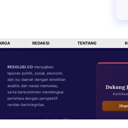
ARGA
REDAKSI
TENTANG
K
RESOLUSI.CO
menyajikan
laporan politik, sosial, ekonomi,
dan isu daerah dengan ketelitian
analitis dan narasi memukau,
Dukung 
serta berkomitmen membingkai
Kontribus
peristiwa dengan perspektif
cerdas-berintegritas.
Kop
IKUTI KAMI