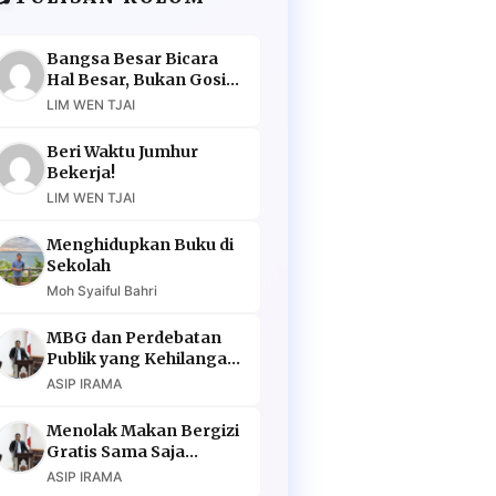
Bangsa Besar Bicara
Hal Besar, Bukan Gosip
Murahan
LIM WEN TJAI
Beri Waktu Jumhur
Bekerja!
LIM WEN TJAI
Menghidupkan Buku di
Sekolah
Moh Syaiful Bahri
MBG dan Perdebatan
Publik yang Kehilangan
Argumen
ASIP IRAMA
Menolak Makan Bergizi
Gratis Sama Saja
Menolak Masa Depan
ASIP IRAMA