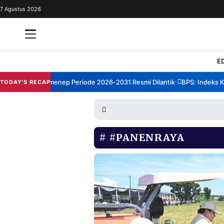
7 Agustus 2026
REDAKSI
TENTANG
RESOLUSI
IKLAN
E
TV
rum TBM Sumenep Periode 2026-2031 Resmi Dilantik
BPS: Indeks Kepu
TODAY'S RECAP
•
RUBRIKASI
EDITORIAL
AKSARA
FINANSIA
PERSONA
#PANENRAYA
DAERAH
NASIONAL
MANCA
SPORT
INFORMASI
PRIVACY
BERITA