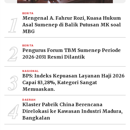
MEDIA
PRAMUDITA
1
BERITA
Mengenal A. Fahrur Rozi, Kuasa Hukum
Asal Sumenep di Balik Putusan MK soal
©
MBG
Resolusi.co
-
2
2026
BERITA
Pengurus Forum TBM Sumenep Periode
PT.
2026-2031 Resmi Dilantik
RESOLUSI
MEDIA
PRAMUDITA
3
NASIONAL
BPS: Indeks Kepuasan Layanan Haji 2026
Capai 83,28%, Kategori Sangat
Memuaskan.
4
DAERAH
Klaster Pabrik China Berencana
Direlokasi ke Kawasan Industri Madura,
Bangkalan