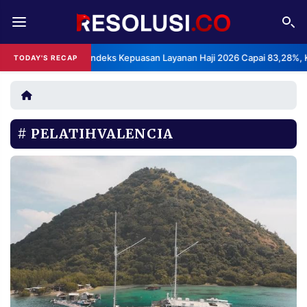
REDAKSI
TENTANG
BPS: Indeks Kepuasan Layanan Haji 2026 Capai 83,28%, Katego
TODAY'S RECAP
•
RESOLUSI
IKLAN
TV
PELATIHVALENCIA
RUBRIKASI
EDITORIAL
AKSARA
FINANSIA
PERSONA
DAERAH
NASIONAL
MANCA
SPORT
INFORMASI
PRIVACY
BERITA