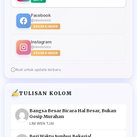
Facebook
@resolusico
SEGERA HADIR
Instagram
@resolusico
SEGERA HADIR
Ikuti untuk update terbaru
TULISAN KOLOM
Bangsa Besar Bicara Hal Besar, Bukan
Gosip Murahan
LIM WEN TJAI
Beri Waktu Jumhur Bekerja!