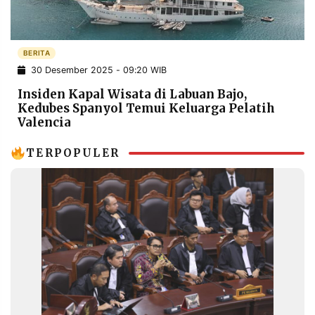
POLICY
WARGA
INFORMASI
KIRIM
IKLAN
TULISAN
BERITA
30 Desember 2025 - 09:20 WIB
PENGADUAN
TERM
OF
Insiden Kapal Wisata di Labuan Bajo,
SERVICE
Kedubes Spanyol Temui Keluarga Pelatih
Valencia
TERPOPULER
IKUTI
KAMI
©
PT.
RESOLUSI