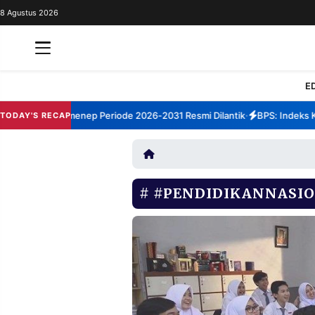
8 Agustus 2026
REDAKSI
TENTANG
RESOLUSI
IKLAN
E
TV
rum TBM Sumenep Periode 2026-2031 Resmi Dilantik
BPS: Indeks Kep
TODAY'S RECAP
•
RUBRIKASI
EDITORIAL
AKSARA
FINANSIA
PERSONA
#PENDIDIKANNASI
DAERAH
NASIONAL
MANCA
SPORT
INFORMASI
PRIVACY
BERITA