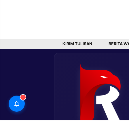
KIRIM TULISAN
BERITA W
!