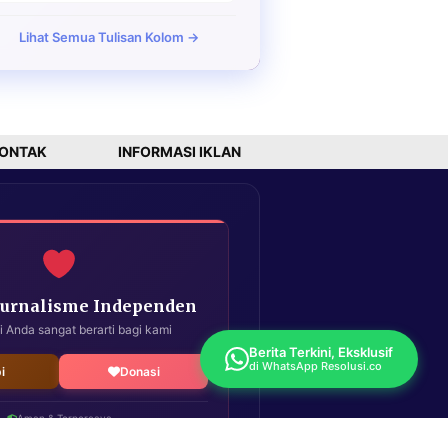
Lihat Semua Tulisan Kolom →
ONTAK
INFORMASI IKLAN
Jurnalisme Independen
i Anda sangat berarti bagi kami
Berita Terkini, Eksklusif
di WhatsApp Resolusi.co
i
Donasi
Aman & Terpercaya