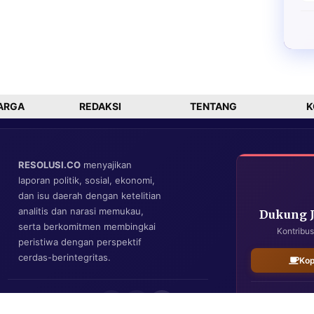
ARGA
REDAKSI
TENTANG
K
RESOLUSI.CO
menyajikan
laporan politik, sosial, ekonomi,
dan isu daerah dengan ketelitian
analitis dan narasi memukau,
Dukung 
serta berkomitmen membingkai
Kontribus
peristiwa dengan perspektif
cerdas-berintegritas.
Kop
IKUTI KAMI