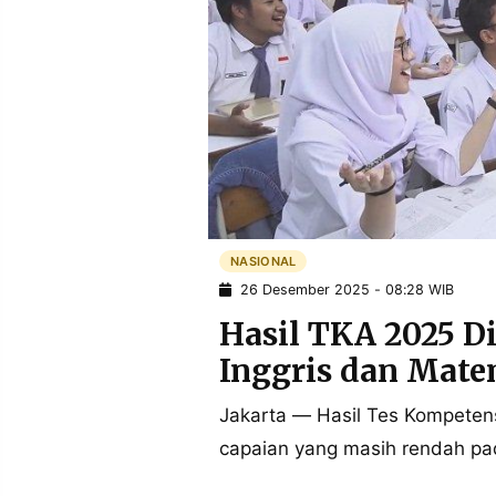
POLICY
WARGA
INFORMASI
KIRIM
IKLAN
TULISAN
PENGADUAN
TERM
OF
SERVICE
IKUTI
KAMI
NASIONAL
26 Desember 2025 - 08:28 WIB
Hasil TKA 2025 D
Inggris dan Mat
Jakarta — Hasil Tes Kompete
capaian yang masih rendah pad
©
PT.
RESOLUSI