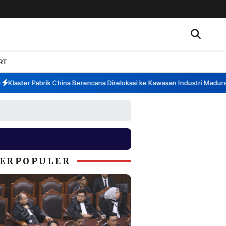
RT
laster Pabrik China Berencana Direlokasi ke Kawasan Industri Madura, 
ERPOPULER