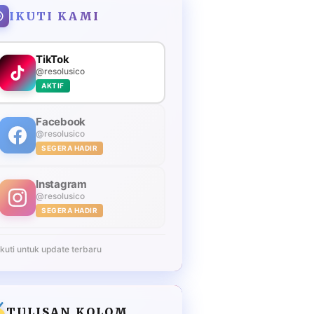
IKUTI KAMI
TikTok
@resolusico
AKTIF
Facebook
@resolusico
SEGERA HADIR
Instagram
@resolusico
SEGERA HADIR
Ikuti untuk update terbaru
TULISAN KOLOM