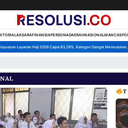
DITORIAL
AKSARA
FINANSIA
PERSONA
DAERAH
NASIONAL
MANCA
SPO
uasan Layanan Haji 2026 Capai 83,28%, Kategori Sangat Memuaskan.
K
•
ONAL
T