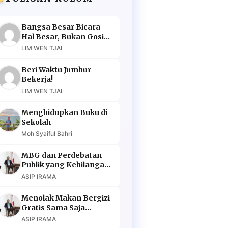
Bangsa Besar Bicara
Hal Besar, Bukan Gosip
Murahan
LIM WEN TJAI
Beri Waktu Jumhur
Bekerja!
LIM WEN TJAI
Menghidupkan Buku di
Sekolah
Moh Syaiful Bahri
MBG dan Perdebatan
Publik yang Kehilangan
Argumen
ASIP IRAMA
Menolak Makan Bergizi
Gratis Sama Saja
Menolak Masa Depan
ASIP IRAMA