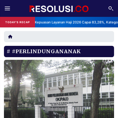
REDAKSI
TENTANG
BPS: Indeks Kepuasan Layanan Haji 2026 Capai 83,28%, Kategori Sang
TODAY'S RECAP
RESOLUSI
IKLAN
TV
#PERLINDUNGANANAK
RUBRIKASI
EDITORIAL
AKSARA
FINANSIA
PERSONA
DAERAH
NASIONAL
MANCA
SPORT
INFORMASI
PRIVACY
BERITA