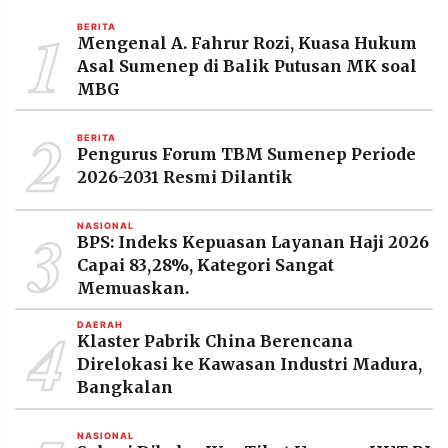
MEDIA
1
PRAMUDITA
BERITA
Mengenal A. Fahrur Rozi, Kuasa Hukum
Asal Sumenep di Balik Putusan MK soal
MBG
©
Resolusi.co
2
-
BERITA
2026
Pengurus Forum TBM Sumenep Periode
2026-2031 Resmi Dilantik
PT.
RESOLUSI
MEDIA
3
PRAMUDITA
NASIONAL
BPS: Indeks Kepuasan Layanan Haji 2026
Capai 83,28%, Kategori Sangat
Memuaskan.
4
DAERAH
Klaster Pabrik China Berencana
Direlokasi ke Kawasan Industri Madura,
Bangkalan
NASIONAL