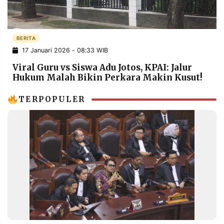
POLICY
WARGA
INFORMASI
KIRIM
IKLAN
TULISAN
BERITA
17 Januari 2026 - 08:33 WIB
PENGADUAN
TERM
OF
Viral Guru vs Siswa Adu Jotos, KPAI: Jalur
SERVICE
Hukum Malah Bikin Perkara Makin Kusut!
TERPOPULER
IKUTI
KAMI
©
PT.
RESOLUSI