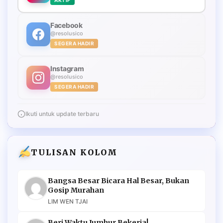
Facebook
@resolusico
SEGERA HADIR
Instagram
@resolusico
SEGERA HADIR
Ikuti untuk update terbaru
TULISAN KOLOM
Bangsa Besar Bicara Hal Besar, Bukan
Gosip Murahan
LIM WEN TJAI
Beri Waktu Jumhur Bekerja!