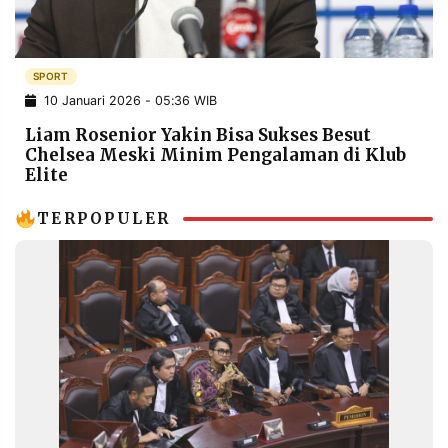
POLICY
WARGA
INFORMASI
KIRIM
IKLAN
TULISAN
SPORT
10 Januari 2026 - 05:36 WIB
PENGADUAN
TERM
OF
Liam Rosenior Yakin Bisa Sukses Besut
SERVICE
Chelsea Meski Minim Pengalaman di Klub
Elite
TERPOPULER
IKUTI
KAMI
©
PT.
RESOLUSI