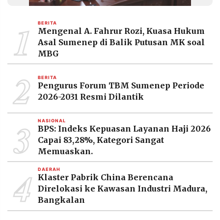
MEDIA
PRAMUDITA
1
BERITA
Mengenal A. Fahrur Rozi, Kuasa Hukum
Asal Sumenep di Balik Putusan MK soal
©
MBG
Resolusi.co
-
2
2026
BERITA
Pengurus Forum TBM Sumenep Periode
PT.
2026-2031 Resmi Dilantik
RESOLUSI
MEDIA
PRAMUDITA
3
NASIONAL
BPS: Indeks Kepuasan Layanan Haji 2026
Capai 83,28%, Kategori Sangat
Memuaskan.
4
DAERAH
Klaster Pabrik China Berencana
Direlokasi ke Kawasan Industri Madura,
Bangkalan