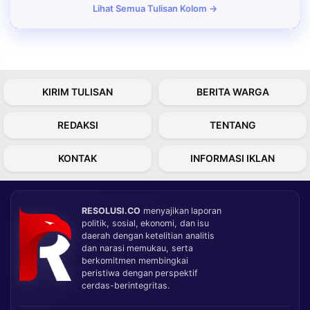
Lihat Semua Tulisan Kolom →
KIRIM TULISAN
BERITA WARGA
REDAKSI
TENTANG
KONTAK
INFORMASI IKLAN
RESOLUSI.CO
menyajikan laporan
politik, sosial, ekonomi, dan isu
daerah dengan ketelitian analitis
dan narasi memukau, serta
berkomitmen membingkai
peristiwa dengan perspektif
cerdas-berintegritas.