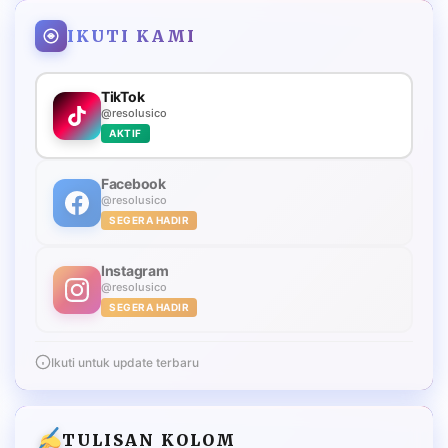
IKUTI KAMI
TikTok
@resolusico
AKTIF
Facebook
@resolusico
SEGERA HADIR
Instagram
@resolusico
SEGERA HADIR
Ikuti untuk update terbaru
TULISAN KOLOM