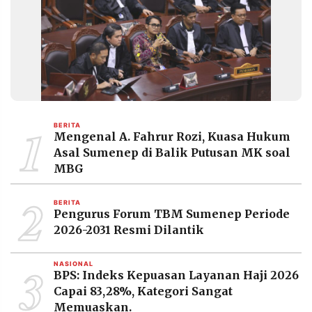
MEDIA
PRAMUDITA
©
Resolusi.co
-
2026
1
BERITA
PT.
Mengenal A. Fahrur Rozi, Kuasa Hukum
RESOLUSI
MEDIA
Asal Sumenep di Balik Putusan MK soal
PRAMUDITA
MBG
2
BERITA
Pengurus Forum TBM Sumenep Periode
2026-2031 Resmi Dilantik
3
NASIONAL
BPS: Indeks Kepuasan Layanan Haji 2026
Capai 83,28%, Kategori Sangat
Memuaskan.