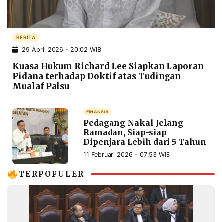
POLICY
WARGA
INFORMASI
KIRIM
IKLAN
TULISAN
BERITA
29 April 2026 - 20:02 WIB
PENGADUAN
TERM
OF
Kuasa Hukum Richard Lee Siapkan Laporan
SERVICE
Pidana terhadap Doktif atas Tudingan
Mualaf Palsu
IKUTI
FINANSIA
KAMI
Pedagang Nakal Jelang
Ramadan, Siap-siap
Dipenjara Lebih dari 5 Tahun
11 Februari 2026 - 07:53 WIB
TERPOPULER
©
PT.
RESOLUSI