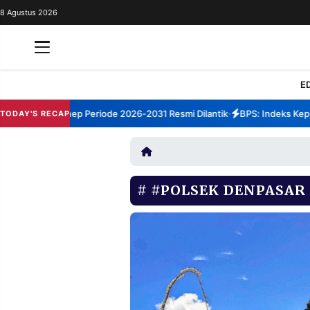
8 Agustus 2026
REDAKSI
TENTANG
RESOLUSI
IKLAN
E
TV
TBM Sumenep Periode 2026-2031 Resmi Dilantik
BPS: Indeks Kepuasa
TODAY'S RECAP
•
RUBRIKASI
EDITORIAL
AKSARA
FINANSIA
PERSONA
#POLSEK DENPASAR
DAERAH
NASIONAL
MANCA
SPORT
INFORMASI
PRIVACY
BERITA