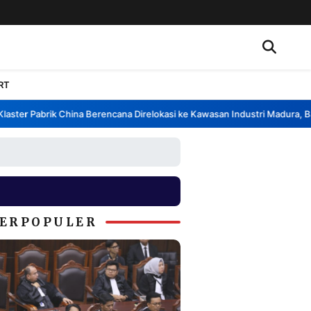
RT
ter Pabrik China Berencana Direlokasi ke Kawasan Industri Madura, Bang
ERPOPULER