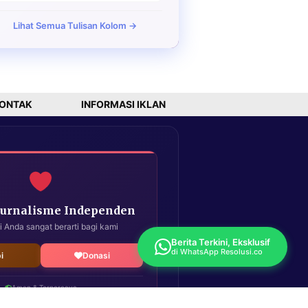
Lihat Semua Tulisan Kolom →
ONTAK
INFORMASI IKLAN
Jurnalisme Independen
i Anda sangat berarti bagi kami
Berita Terkini, Eksklusif
di WhatsApp Resolusi.co
i
Donasi
Aman & Terpercaya