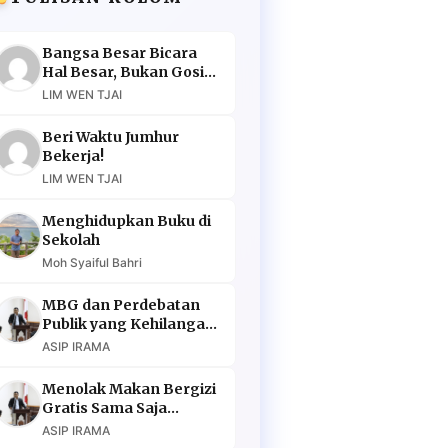
Bangsa Besar Bicara
Hal Besar, Bukan Gosip
Murahan
LIM WEN TJAI
Beri Waktu Jumhur
Bekerja!
LIM WEN TJAI
Menghidupkan Buku di
Sekolah
Moh Syaiful Bahri
MBG dan Perdebatan
Publik yang Kehilangan
Argumen
ASIP IRAMA
Menolak Makan Bergizi
Gratis Sama Saja
Menolak Masa Depan
ASIP IRAMA