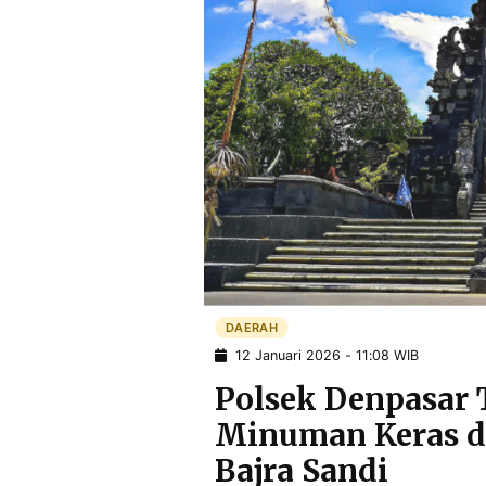
POLICY
WARGA
INFORMASI
KIRIM
IKLAN
TULISAN
PENGADUAN
TERM
OF
SERVICE
IKUTI
KAMI
DAERAH
12 Januari 2026 - 11:08 WIB
Polsek Denpasar 
Minuman Keras 
©
Bajra Sandi
PT.
RESOLUSI