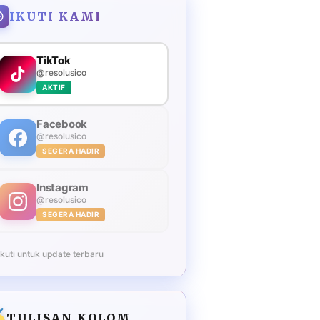
IKUTI KAMI
TikTok
@resolusico
AKTIF
Facebook
@resolusico
SEGERA HADIR
Instagram
@resolusico
SEGERA HADIR
Ikuti untuk update terbaru
TULISAN KOLOM