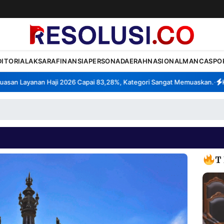
DITORIAL
AKSARA
FINANSIA
PERSONA
DAERAH
NASIONAL
MANCA
SPO
n Layanan Haji 2026 Capai 83,28%, Kategori Sangat Memuaskan.
Klas
•
T