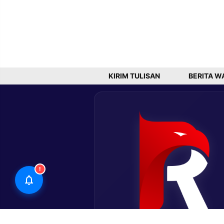
KIRIM TULISAN
BERITA W
!