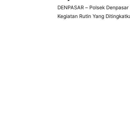
MEDIA
PRAMUDITA
DENPASAR – Polsek Denpasar T
Kegiatan Rutin Yang Ditingkatk
©
Resolusi.co
-
2026
PT.
RESOLUSI
MEDIA
PRAMUDITA