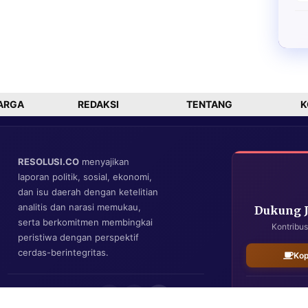
ARGA
REDAKSI
TENTANG
K
RESOLUSI.CO
menyajikan
laporan politik, sosial, ekonomi,
dan isu daerah dengan ketelitian
analitis dan narasi memukau,
Dukung 
serta berkomitmen membingkai
Kontribus
peristiwa dengan perspektif
cerdas-berintegritas.
Kop
IKUTI KAMI