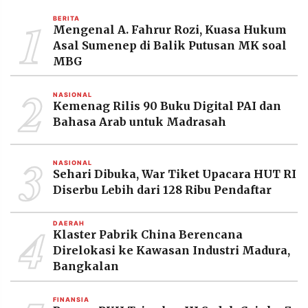
MEDIA
1
PRAMUDITA
BERITA
Mengenal A. Fahrur Rozi, Kuasa Hukum
Asal Sumenep di Balik Putusan MK soal
MBG
©
Resolusi.co
2
-
NASIONAL
2026
Kemenag Rilis 90 Buku Digital PAI dan
Bahasa Arab untuk Madrasah
PT.
RESOLUSI
MEDIA
3
PRAMUDITA
NASIONAL
Sehari Dibuka, War Tiket Upacara HUT RI
Diserbu Lebih dari 128 Ribu Pendaftar
4
DAERAH
Klaster Pabrik China Berencana
Direlokasi ke Kawasan Industri Madura,
Bangkalan
FINANSIA