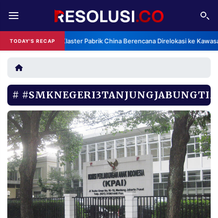
REDAKSI
TENTANG
Klaster Pabrik China Berencana Direlokasi ke Kawas
TODAY'S RECAP
RESOLUSI
IKLAN
TV
#SMKNEGERI3TANJUNGJABUNGTI
RUBRIKASI
EDITORIAL
AKSARA
FINANSIA
PERSONA
DAERAH
NASIONAL
MANCA
SPORT
INFORMASI
PRIVACY
BERITA