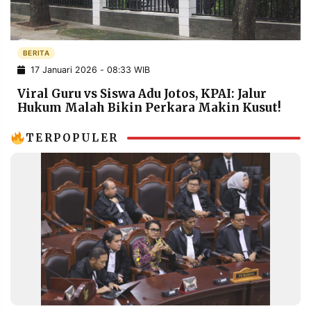
POLICY
WARGA
INFORMASI
KIRIM
IKLAN
TULISAN
BERITA
17 Januari 2026 - 08:33 WIB
PENGADUAN
TERM
OF
Viral Guru vs Siswa Adu Jotos, KPAI: Jalur
SERVICE
Hukum Malah Bikin Perkara Makin Kusut!
TERPOPULER
IKUTI
KAMI
©
PT.
RESOLUSI