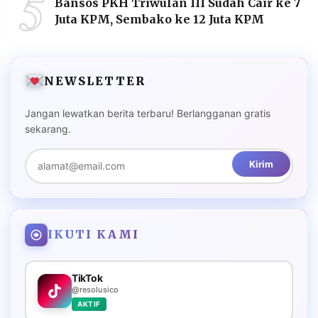
5
Bansos PKH Triwulan III Sudah Cair ke 7
Juta KPM, Sembako ke 12 Juta KPM
NEWSLETTER
Jangan lewatkan berita terbaru! Berlangganan gratis
sekarang.
Kirim
IKUTI KAMI
TikTok
@resolusico
AKTIF