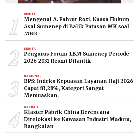
MEDIA
PRAMUDITA
1
BERITA
Mengenal A. Fahrur Rozi, Kuasa Hukum
Asal Sumenep di Balik Putusan MK soal
©
MBG
Resolusi.co
-
2
2026
BERITA
Pengurus Forum TBM Sumenep Periode
PT.
2026-2031 Resmi Dilantik
RESOLUSI
MEDIA
PRAMUDITA
3
NASIONAL
BPS: Indeks Kepuasan Layanan Haji 2026
Capai 83,28%, Kategori Sangat
Memuaskan.
4
DAERAH
Klaster Pabrik China Berencana
Direlokasi ke Kawasan Industri Madura,
Bangkalan