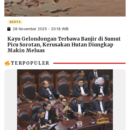
POLICY
WARGA
INFORMASI
KIRIM
IKLAN
TULISAN
BERITA
28 November 2025 - 20:18 WIB
PENGADUAN
TERM
OF
Kayu Gelondongan Terbawa Banjir di Sumut
SERVICE
Picu Sorotan, Kerusakan Hutan Diungkap
Makin Meluas
TERPOPULER
IKUTI
KAMI
©
PT.
RESOLUSI