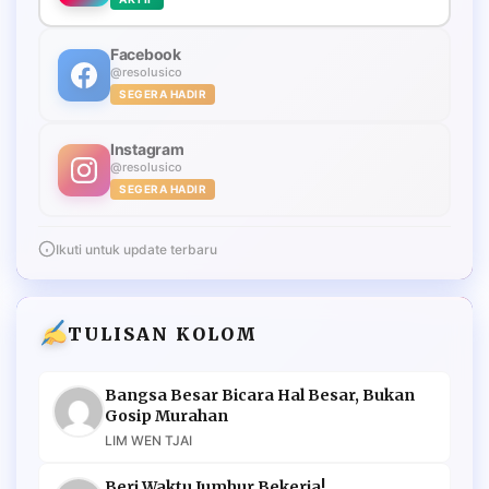
Facebook
@resolusico
SEGERA HADIR
Instagram
@resolusico
SEGERA HADIR
Ikuti untuk update terbaru
TULISAN KOLOM
Bangsa Besar Bicara Hal Besar, Bukan
Gosip Murahan
LIM WEN TJAI
Beri Waktu Jumhur Bekerja!