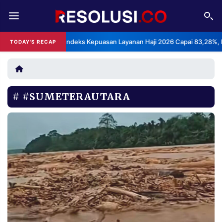
REDAKSI
TENTANG
BPS: Indeks Kepuasan Layanan Haji 2026 Capai 83,28%, Katego
TODAY'S RECAP
•
RESOLUSI
IKLAN
TV
#SUMETERAUTARA
RUBRIKASI
EDITORIAL
AKSARA
FINANSIA
PERSONA
DAERAH
NASIONAL
MANCA
SPORT
INFORMASI
PRIVACY
BERITA