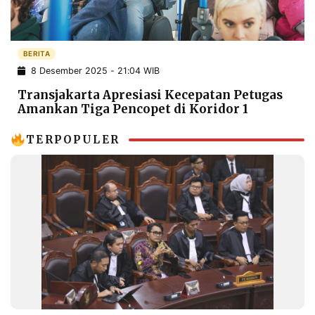
POLICY
WARGA
INFORMASI
KIRIM
IKLAN
TULISAN
BERITA
8 Desember 2025 - 21:04 WIB
PENGADUAN
TERM
OF
Transjakarta Apresiasi Kecepatan Petugas
SERVICE
Amankan Tiga Pencopet di Koridor 1
TERPOPULER
IKUTI
KAMI
©
PT.
RESOLUSI