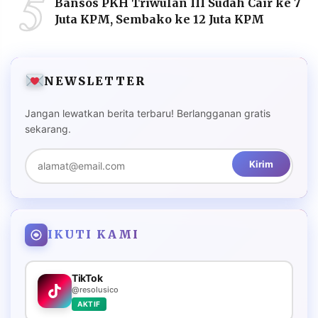
5
Bansos PKH Triwulan III Sudah Cair ke 7
Juta KPM, Sembako ke 12 Juta KPM
NEWSLETTER
Jangan lewatkan berita terbaru! Berlangganan gratis
sekarang.
Kirim
IKUTI KAMI
TikTok
@resolusico
AKTIF