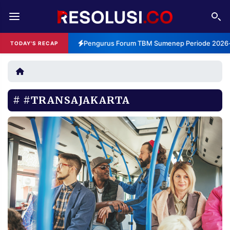
REDAKSI
TENTANG
Pengurus Forum TBM Sumenep Periode 2026-2
TODAY'S RECAP
RESOLUSI
IKLAN
TV
#TRANSAJAKARTA
RUBRIKASI
EDITORIAL
AKSARA
FINANSIA
PERSONA
DAERAH
NASIONAL
MANCA
SPORT
INFORMASI
PRIVACY
BERITA