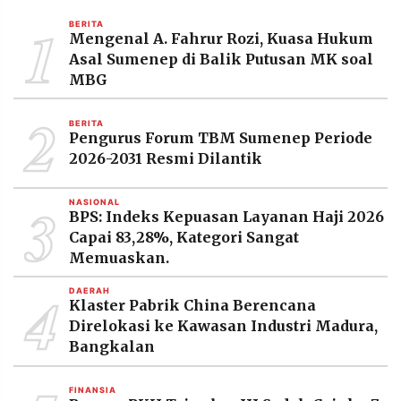
MEDIA
1
PRAMUDITA
BERITA
Mengenal A. Fahrur Rozi, Kuasa Hukum
Asal Sumenep di Balik Putusan MK soal
MBG
©
Resolusi.co
2
-
BERITA
2026
Pengurus Forum TBM Sumenep Periode
2026-2031 Resmi Dilantik
PT.
RESOLUSI
MEDIA
3
PRAMUDITA
NASIONAL
BPS: Indeks Kepuasan Layanan Haji 2026
Capai 83,28%, Kategori Sangat
Memuaskan.
4
DAERAH
Klaster Pabrik China Berencana
Direlokasi ke Kawasan Industri Madura,
Bangkalan
FINANSIA