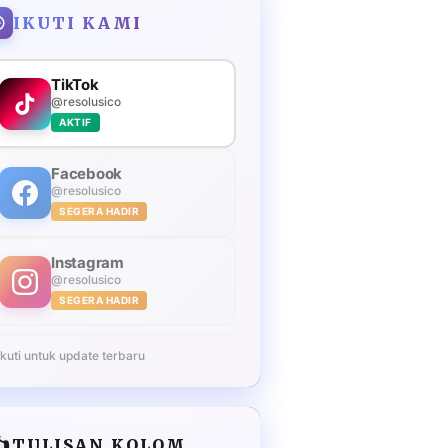
IKUTI KAMI
TikTok
@resolusico
AKTIF
Facebook
@resolusico
SEGERA HADIR
Instagram
@resolusico
SEGERA HADIR
Ikuti untuk update terbaru
️
TULISAN KOLOM