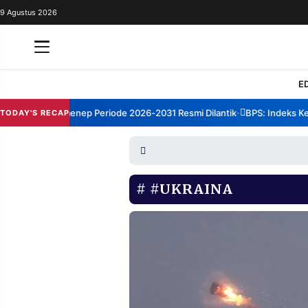
9 Agustus 2026
REDAKSI
TENTANG
RESOLUSI
IKLAN
E
TV
um TBM Sumenep Periode 2026-2031 Resmi Dilantik
BPS: Indeks Kepua
TODAY'S RECAP
•
RUBRIKASI
EDITORIAL
AKSARA
FINANSIA
PERSONA
#UKRAINA
DAERAH
NASIONAL
MANCA
SPORT
INFORMASI
PRIVACY
BERITA