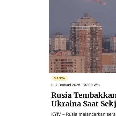
POLICY
WARGA
INFORMASI
KIRIM
IKLAN
TULISAN
PENGADUAN
TERM
OF
SERVICE
IKUTI
KAMI
MANCA
4 Februari 2026 - 07:00 WIB
Rusia Tembakkan 
Ukraina Saat Sek
©
PT.
KYIV – Rusia melancarkan se
RESOLUSI