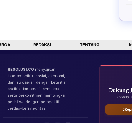
ARGA
REDAKSI
TENTANG
K
RESOLUSI.CO
menyajikan
laporan politik, sosial, ekonomi,
dan isu daerah dengan ketelitian
analitis dan narasi memukau,
Dukung 
serta berkomitmen membingkai
Kontribus
peristiwa dengan perspektif
cerdas-berintegritas.
Kop
IKUTI KAMI