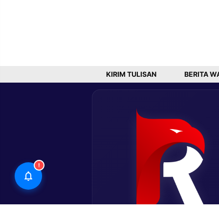
KIRIM TULISAN
BERITA W
!