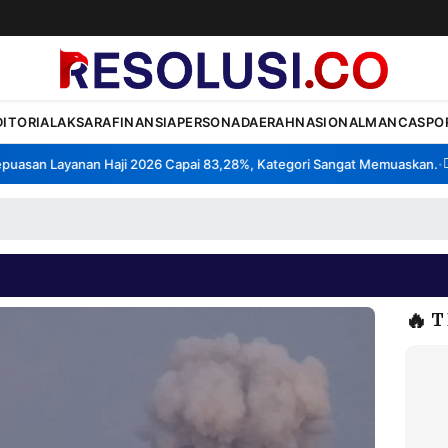
DITORIAL
AKSARA
FINANSIA
PERSONA
DAERAH
NASIONAL
MANCA
SPO
san Layanan Haji 2026 Capai 83,28%, Kategori Sangat Memuaskan.
Kla
•
🔥
T