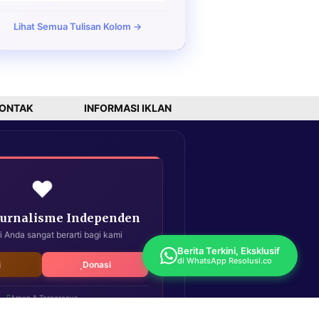
Lihat Semua Tulisan Kolom →
ONTAK
INFORMASI IKLAN
❤️
Jurnalisme Independen
i Anda sangat berarti bagi kami
Berita Terkini, Eksklusif
di WhatsApp Resolusi.co
i
Donasi
Aman & Terpercaya