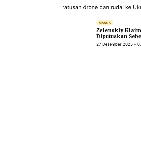
MEDIA
ratusan drone dan rudal ke U
PRAMUDITA
MANCA
Zelenskiy Klaim
©
Diputuskan Seb
Resolusi.co
-
27 Desember 2025 - 07
2026
PT.
RESOLUSI
MEDIA
PRAMUDITA