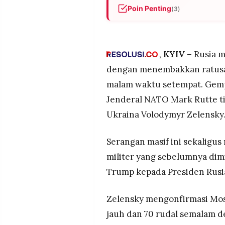
MEDIA
Poin Penting
(3)
PRAMUDITA
Rusia menembakkan sekitar 5
tepat saat Sekjen NATO Mark 
Zelensky.
©
,
KYIV –
Rusia 
Resolusi.co
Serangan menargetkan jaring
-
dengan menembakkan ratusan
2026
dan kerusakan pembangkit list
malam waktu setempat. Gempu
Gempuran ini terjadi menjela
PT.
Jenderal NATO Mark Rutte ti
menandai berakhirnya jeda op
RESOLUSI
MEDIA
Ukraina Volodymyr Zelensky
PRAMUDITA
Serangan masif ini sekaligus
militer yang sebelumnya dim
Trump kepada Presiden Rusia
Zelensky mengonfirmasi Mos
jauh dan 70 rudal semalam de