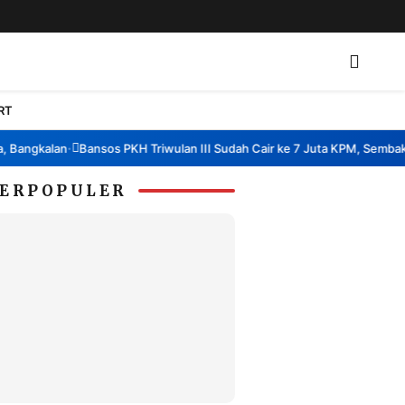
RT
ngkalan
Bansos PKH Triwulan III Sudah Cair ke 7 Juta KPM, Sembako ke
•
ERPOPULER