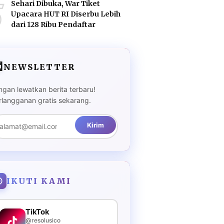
5
Sehari Dibuka, War Tiket
Upacara HUT RI Diserbu Lebih
dari 128 Ribu Pendaftar

NEWSLETTER
ngan lewatkan berita terbaru!
rlangganan gratis sekarang.
Kirim
IKUTI KAMI
TikTok
@resolusico