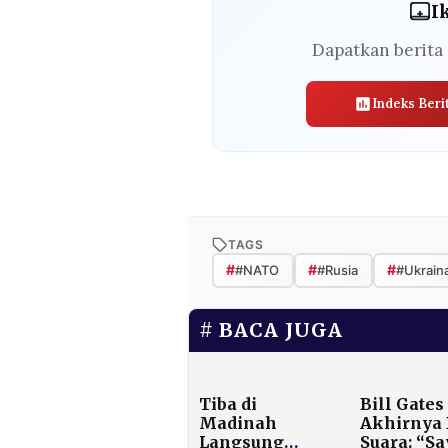
I
Dapatkan berita 
Indeks Beri
TAGS
#
#
#
#NATO
#Rusia
#Ukrain
BACA JUGA
Tiba di
Bill Gates
Madinah
Akhirnya
Langsung
Suara: “Sa