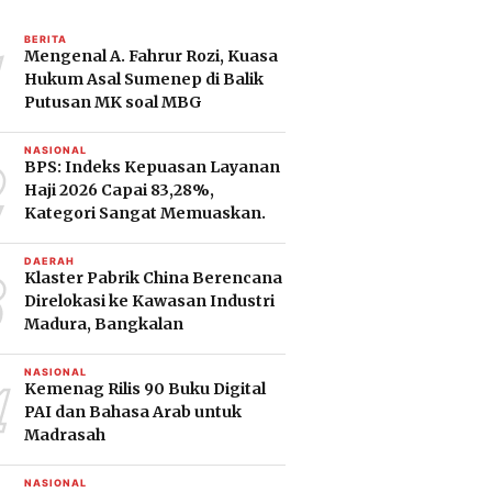
1
BERITA
Mengenal A. Fahrur Rozi, Kuasa
Hukum Asal Sumenep di Balik
Putusan MK soal MBG
2
NASIONAL
BPS: Indeks Kepuasan Layanan
Haji 2026 Capai 83,28%,
Kategori Sangat Memuaskan.
3
DAERAH
Klaster Pabrik China Berencana
Direlokasi ke Kawasan Industri
Madura, Bangkalan
4
NASIONAL
Kemenag Rilis 90 Buku Digital
PAI dan Bahasa Arab untuk
Madrasah
NASIONAL