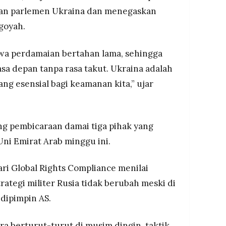
pan parlemen Ukraina dan menegaskan
goyah.
wa perdamaian bertahan lama, sehingga
a depan tanpa rasa takut. Ukraina adalah
ang esensial bagi keamanan kita,” ujar
ang pembicaraan damai tiga pihak yang
ni Emirat Arab minggu ini.
ri Global Rights Compliance menilai
ategi militer Rusia tidak berubah meski di
dipimpin AS.
a berturut-turut di musim dingin, taktik