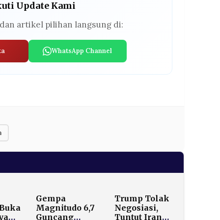
kuti Update Kami
dan artikel pilihan langsung di:
ta
WhatsApp Channel
a
Gempa
Trump Tolak
 Buka
Magnitudo 6,7
Negosiasi,
ya
Guncang
Tuntut Iran