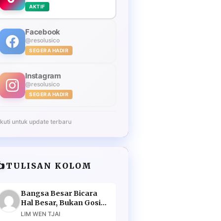
AKTIF
Facebook
@resolusico
SEGERA HADIR
Instagram
@resolusico
SEGERA HADIR
Ikuti untuk update terbaru
️
TULISAN KOLOM
Bangsa Besar Bicara
Hal Besar, Bukan Gosip
Murahan
LIM WEN TJAI