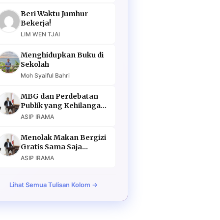
Beri Waktu Jumhur
Bekerja!
LIM WEN TJAI
Menghidupkan Buku di
Sekolah
Moh Syaiful Bahri
MBG dan Perdebatan
Publik yang Kehilangan
Argumen
ASIP IRAMA
Menolak Makan Bergizi
Gratis Sama Saja
Menolak Masa Depan
ASIP IRAMA
Lihat Semua Tulisan Kolom →