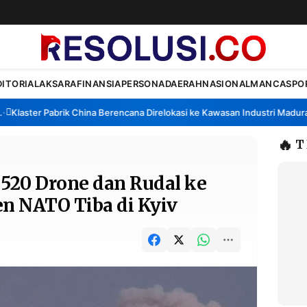
DITORIAL
AKSARA
FINANSIA
PERSONA
DAERAH
NASIONAL
MANCA
SPO
aster Pabrik China Berencana Direlokasi ke Kawasan Industri Madura, Ba
🔥
T
520 Drone dan Rudal ke
en NATO Tiba di Kyiv