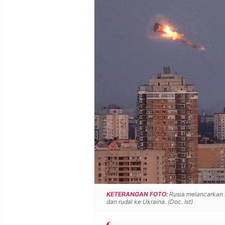
POLICY
WARGA
INFORMASI
KIRIM
IKLAN
TULISAN
PENGADUAN
TERM
OF
SERVICE
IKUTI
KAMI
KETERANGAN FOTO:
Rusia melancarkan 
dan rudal ke Ukraina. (Doc. Ist)
©
PT.
RESOLUSI