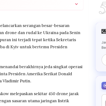
20 drone dan rudal ke Ukraina pada Senin malam,
Rutte tiba di Kyiv untuk bertemu Presiden
melancarkan serangan besar-besaran
an listrik nasional, menyebabkan pemadaman luas

 drone dan rudal ke Ukraina pada Senin
rik di Kharkiv, serta melukai setidaknya 10 orang.
ran ini terjadi tepat ketika Sekretaris
ng pembicaraan damai di Uni Emirat Arab dan
Ja
ba di Kyiv untuk bertemu Presiden
erasi militer yang diminta Trump kepada Putin.
Be
.
 menandai berakhirnya jeda singkat operasi
inta Presiden Amerika Serikat Donald
 Vladimir Putin.
kow melepaskan sekitar 450 drone jarak
ngan sasaran utama jaringan listrik