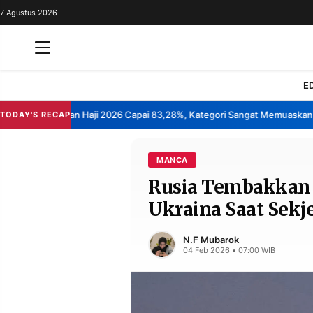
7 Agustus 2026
REDAKSI
TENTANG
RESOLUSI
IKLAN
E
TV
asan Layanan Haji 2026 Capai 83,28%, Kategori Sangat Memuaskan.
Kl
TODAY'S RECAP
•
RUBRIKASI
EDITORIAL
AKSARA
MANCA
Rusia Tembakkan 
FINANSIA
PERSONA
Ukraina Saat Sekj
DAERAH
NASIONAL
MANCA
SPORT
N.F Mubarok
04 Feb 2026 • 07:00 WIB
INFORMASI
PRIVACY
BERITA