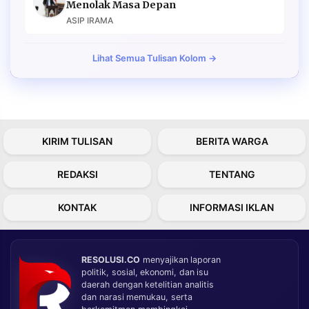
Menolak Masa Depan
ASIP IRAMA
Lihat Semua Tulisan Kolom →
KIRIM TULISAN
BERITA WARGA
REDAKSI
TENTANG
KONTAK
INFORMASI IKLAN
RESOLUSI.CO
menyajikan laporan
politik, sosial, ekonomi, dan isu
daerah dengan ketelitian analitis
dan narasi memukau, serta