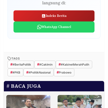
langsung di:
Indeks Berita
WhatsApp Channel
TAGS
#
#
#
#BeritaPolitik
#CakImin
#KabinetMerahPutih
#
#
#
#PKB
#PolitikNasional
Prabowo
BACA JUGA