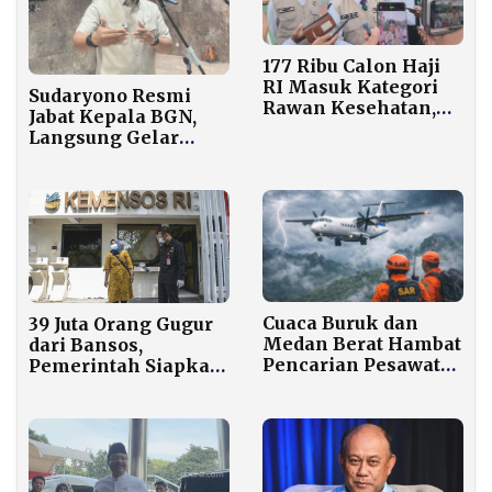
177 Ribu Calon Haji
RI Masuk Kategori
Sudaryono Resmi
Rawan Kesehatan,
Jabat Kepala BGN,
Ini Penyebabnya
Langsung Gelar
Rapat Internal
Cuaca Buruk dan
39 Juta Orang Gugur
Medan Berat Hambat
dari Bansos,
Pencarian Pesawat
Pemerintah Siapkan
ATR di Maros
Bantuan Hingga Rp5
Juta