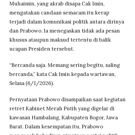
Muhaimin, yang akrab disapa Cak Imin,
MEDIA
PRAMUDITA
mengatakan candaan semacam itu kerap
terjadi dalam komunikasi politik antara dirinya
dan Prabowo. Ia menegaskan tidak ada pesan
©
Resolusi.co
khusus ataupun maksud tertentu di balik
-
2026
ucapan Presiden tersebut.
PT.
RESOLUSI
“Bercanda saja. Memang sering begitu, saling
MEDIA
PRAMUDITA
bercanda,” kata Cak Imin kepada wartawan,
Selasa (6/1/2026).
Pernyataan Prabowo disampaikan saat kegiatan
retret Kabinet Merah Putih yang digelar di
kawasan Hambalang, Kabupaten Bogor, Jawa
Barat. Dalam kesempatan itu, Prabowo