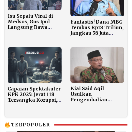
Isu Sepatu Viral di
Medsos, Gus Ipul
Fantastis! Dana MBG
Langsung Bawa
Tembus Rp18 Triliun,
Seluruh Dirjen ke
Jangkau 58 Juta
KPK
Penerima!
Kiai Said Aqil
Capaian Spektakuler
Usulkan
KPK 2025: Jerat 118
Pengembalian
Tersangka Korupsi,
Konsesi Tambang
Aset Negara Rp1,53
PBNU ke Negara
Triliun
untuk Akhiri Konflik
Diselamatkan
TERPOPULER