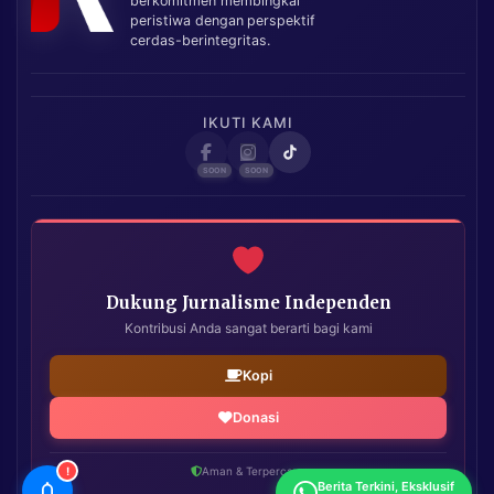
berkomitmen membingkai
peristiwa dengan perspektif
cerdas-berintegritas.
IKUTI KAMI
Dukung Jurnalisme Independen
Kontribusi Anda sangat berarti bagi kami
Kopi
Donasi
!
Aman & Terpercaya
Berita Terkini, Eksklusif