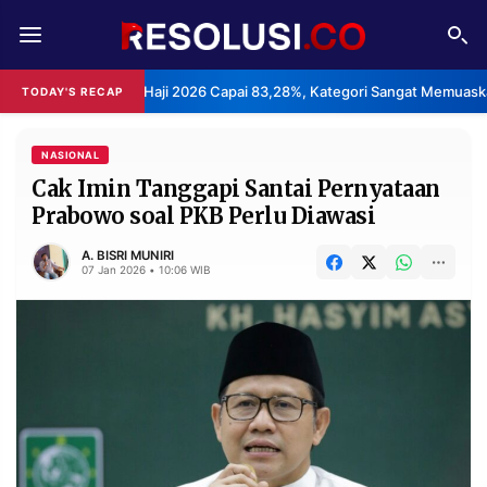
REDAKSI
TENTANG
Layanan Haji 2026 Capai 83,28%, Kategori Sangat Memuaskan.
TODAY'S RECAP
•
RESOLUSI
IKLAN
TV
NASIONAL
Cak Imin Tanggapi Santai Pernyataan
Prabowo soal PKB Perlu Diawasi
RUBRIKASI
EDITORIAL
AKSARA
A. BISRI MUNIRI
07 Jan 2026 • 10:06 WIB
FINANSIA
PERSONA
DAERAH
NASIONAL
MANCA
SPORT
INFORMASI
PRIVACY
BERITA