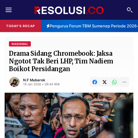
REDAKSI
TENTANG
Pengurus Forum TBM Sumenep Periode 2026-20
TODAY'S RECAP
RESOLUSI
IKLAN
TV
NASIONAL
Drama Sidang Chromebook: Jaksa
Ngotot Tak Beri LHP, Tim Nadiem
RUBRIKASI
Boikot Persidangan
EDITORIAL
AKSARA
N.F Mubarok
FINANSIA
PERSONA
19 Jan 2026 • 09:44 WIB
DAERAH
NASIONAL
MANCA
SPORT
INFORMASI
PRIVACY
BERITA