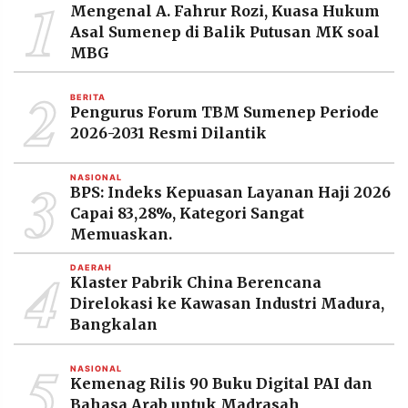
1
Mengenal A. Fahrur Rozi, Kuasa Hukum
Asal Sumenep di Balik Putusan MK soal
MBG
2
BERITA
Pengurus Forum TBM Sumenep Periode
2026-2031 Resmi Dilantik
3
NASIONAL
BPS: Indeks Kepuasan Layanan Haji 2026
Capai 83,28%, Kategori Sangat
Memuaskan.
4
DAERAH
Klaster Pabrik China Berencana
Direlokasi ke Kawasan Industri Madura,
Bangkalan
5
NASIONAL
Kemenag Rilis 90 Buku Digital PAI dan
Bahasa Arab untuk Madrasah