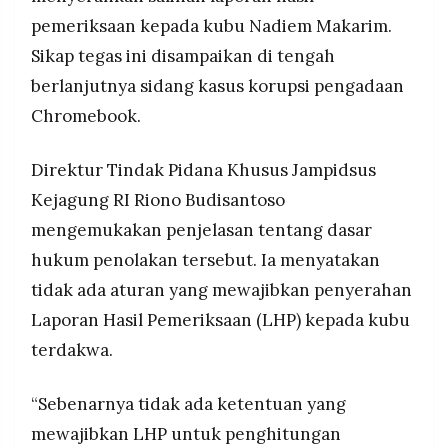
Kuasa hukum Nadiem, Ari Yusuf Amir, ancam
MEDIA
pemeriksaan kepada kubu Nadiem Makarim.
PRAMUDITA
mogok sidang 19 Januari jika tidak terima audit
BPKP, minta jaksa hormati putusan sela majelis
Sikap tegas ini disampaikan di tengah
hakim seperti mereka hormati penolakan eksepsi
berlanjutnya sidang kasus korupsi pengadaan
Ketegangan muncul karena jaksa tidak penuhi
©
Chromebook.
Resolusi.co
permintaan hakim serahkan salinan barang bukti
-
2026
dan laporan audit, sementara sidang sudah lanjut
Direktur Tindak Pidana Khusus Jampidsus
ke tahap pembuktian setelah eksepsi kubu
PT.
Nadiem ditolak
Kejagung RI Riono Budisantoso
RESOLUSI
MEDIA
PRAMUDITA
mengemukakan penjelasan tentang dasar
hukum penolakan tersebut. Ia menyatakan
tidak ada aturan yang mewajibkan penyerahan
Laporan Hasil Pemeriksaan (LHP) kepada kubu
terdakwa.
“Sebenarnya tidak ada ketentuan yang
mewajibkan LHP untuk penghitungan