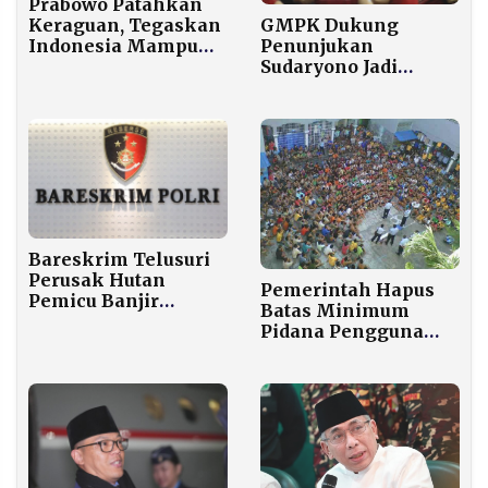
Prabowo Patahkan
Keraguan, Tegaskan
GMPK Dukung
Indonesia Mampu
Penunjukan
Swasembada Pangan
Sudaryono Jadi
Tiap Tahun
Kepala BGN, Sebut
Momentum
Perbaikan Tata
Kelola MBG
Bareskrim Telusuri
Perusak Hutan
Pemerintah Hapus
Pemicu Banjir
Batas Minimum
Sumatera
Pidana Pengguna
Narkoba, ini
alasannya!