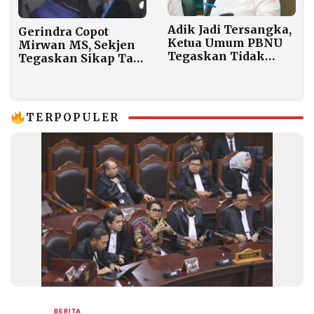
Adik Jadi Tersangka,
Gerindra Copot
Ketua Umum PBNU
Mirwan MS, Sekjen
Tegaskan Tidak
Tegaskan Sikap Tak
Akan Ikut Campur
Terpuji di Tengah
Urusan Hukum
Bencana
TERPOPULER
BERITA