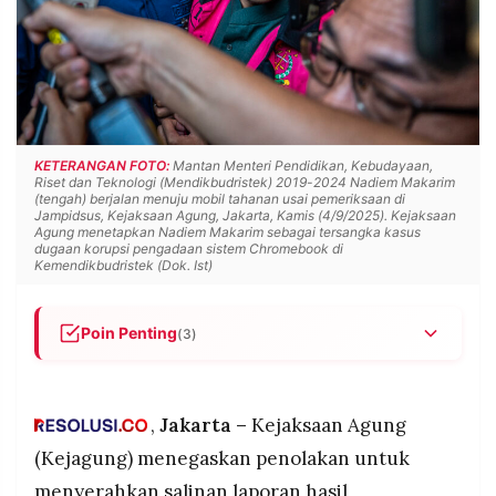
POLICY
WARGA
INFORMASI
KIRIM
IKLAN
TULISAN
PENGADUAN
TERM
OF
SERVICE
KETERANGAN FOTO:
Mantan Menteri Pendidikan, Kebudayaan,
Riset dan Teknologi (Mendikbudristek) 2019-2024 Nadiem Makarim
(tengah) berjalan menuju mobil tahanan usai pemeriksaan di
Jampidsus, Kejaksaan Agung, Jakarta, Kamis (4/9/2025). Kejaksaan
Agung menetapkan Nadiem Makarim sebagai tersangka kasus
IKUTI
dugaan korupsi pengadaan sistem Chromebook di
KAMI
Kemendikbudristek (Dok. Ist)
Poin Penting
(3)
Kejagung tolak serahkan Laporan Hasil
Pemeriksaan (LHP) BPKP ke kubu Nadiem
dengan alasan tidak ada aturan yang
,
Jakarta –
Kejaksaan Agung
mewajibkan, LHP dianggap barang bukti JPU
(Kejagung) menegaskan penolakan untuk
©
yang akan diungkap saat pembuktian sidang
PT.
menyerahkan salinan laporan hasil
RESOLUSI