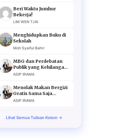
Beri Waktu Jumhur
Bekerja!
LIM WEN TJAI
Menghidupkan Buku di
Sekolah
Moh Syaiful Bahri
MBG dan Perdebatan
Publik yang Kehilangan
Argumen
ASIP IRAMA
Menolak Makan Bergizi
Gratis Sama Saja
Menolak Masa Depan
ASIP IRAMA
Lihat Semua Tulisan Kolom →