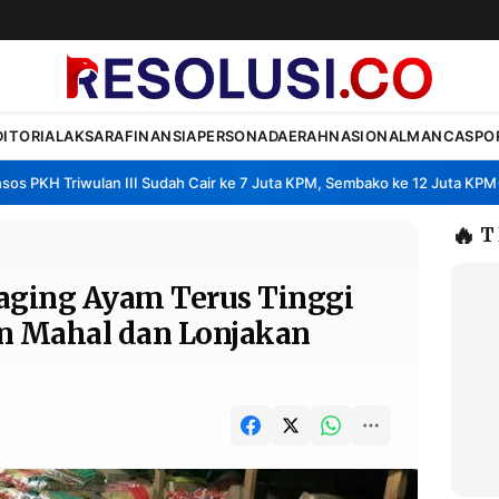
DITORIAL
AKSARA
FINANSIA
PERSONA
DAERAH
NASIONAL
MANCA
SPO
KH Triwulan III Sudah Cair ke 7 Juta KPM, Sembako ke 12 Juta KPM
Seh
•
🔥
T
aging Ayam Terus Tinggi
an Mahal dan Lonjakan