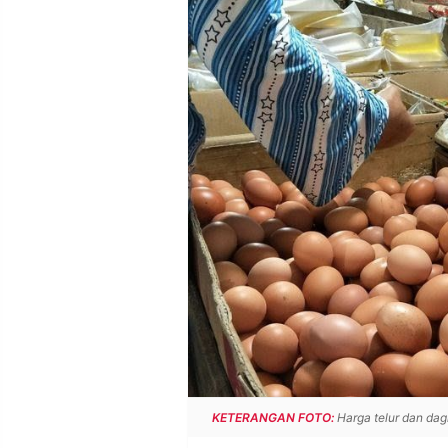
POLICY
WARGA
INFORMASI
KIRIM
IKLAN
TULISAN
PENGADUAN
TERM
OF
SERVICE
IKUTI
KAMI
KETERANGAN FOTO:
Harga telur dan dagi
©
PT.
RESOLUSI