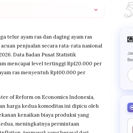
 masih tinggi hingga pekan kedua Januari 2026,
0.000/kg dan daging ayam Rp100.000/kg, dipicu
lonjakan permintaan MBG.
ga telur ayam ras dan daging ayam ras

 utama melonjak hingga Rp6.400/kg akibat
 acuan penjualan secara rata-rata nasional
produksi domestik yang dua kali lipat lebih mahal
Ja
026. Data Badan Pusat Statistik
Be
m mencapai level tertinggi Rp120.000 per
okan ke dapur MBG karena sistem pembayaran tunai
pasar tradisional terbatas dan harga di
 ayam ras menyentuh Rp100.000 per
ternak.
ter of Reform on Economics Indonesia,
kan harga kedua komoditas ini dipicu oleh
tekanan kenaikan biaya produksi yang
. Kedua, meningkatnya permintaan
nflation, termasuk yang berasal dari