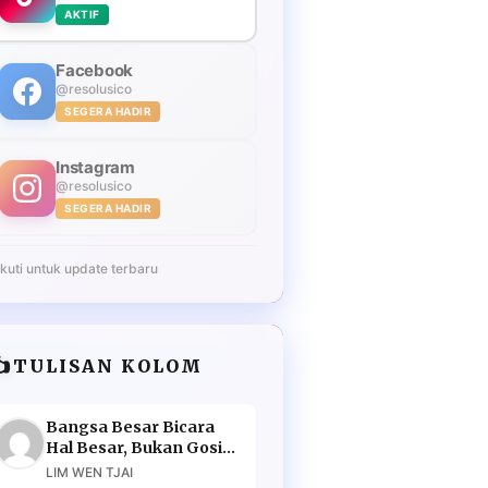
AKTIF
Facebook
@resolusico
SEGERA HADIR
Instagram
@resolusico
SEGERA HADIR
Ikuti untuk update terbaru
️
TULISAN KOLOM
Bangsa Besar Bicara
Hal Besar, Bukan Gosip
Murahan
LIM WEN TJAI