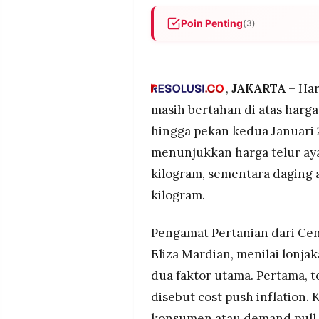
MEDIA
PRAMUDITA
Poin Penting
(3)
Harga telur dan daging ayam
dengan telur mencapai Rp12
©
oleh biaya pakan mahal dan 
Resolusi.co
,
JAKARTA
– Har
-
Jagung sebagai bahan pakan
2026
masih bertahan di atas harga
penghentian impor dan biaya 
hingga pekan kedua Januari 2
dari Amerika Serikat.
PT.
RESOLUSI
menunjukkan harga telur aya
MEDIA
Distributor prioritaskan pas
PRAMUDITA
dan cepat, menyebabkan stok 
kilogram, sementara daging
konsumen lebih tinggi dari pe
kilogram.
Pengamat Pertanian dari Cen
Eliza Mardian, menilai lonja
dua faktor utama. Pertama, 
disebut cost push inflation
konsumen atau demand pull i