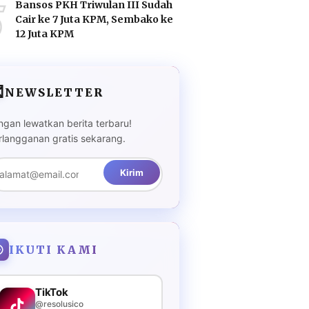
5
Bansos PKH Triwulan III Sudah
Cair ke 7 Juta KPM, Sembako ke
12 Juta KPM

NEWSLETTER
ngan lewatkan berita terbaru!
rlangganan gratis sekarang.
Kirim
IKUTI KAMI
TikTok
@resolusico