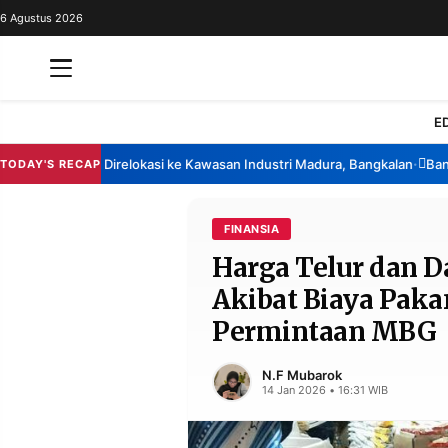
6 Agustus 2026
REDAKSI
TENTANG
RESOLUSI
IKLAN
E
TV
a Berencana Direlokasi ke Kawasan Industri Madura, Bangkalan
Bansos P
TODAY'S RECAP
•
RUBRIKASI
EDITORIAL
AKSARA
FINANSIA
Harga Telur dan D
FINANSIA
PERSONA
Akibat Biaya Pak
DAERAH
NASIONAL
Permintaan MBG
MANCA
SPORT
N.F Mubarok
14 Jan 2026 • 16:31 WIB
INFORMASI
PRIVACY
BERITA