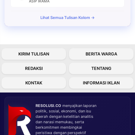
ASIP IRAMA
Lihat Semua Tulisan Kolom →
KIRIM TULISAN
BERITA WARGA
REDAKSI
TENTANG
KONTAK
INFORMASI IKLAN
RESOLUSI.CO
menyajikan laporan
politik, sosial, ekonomi, dan isu
daerah dengan ketelitian analitis
dan narasi memukau, serta
berkomitmen membingkai
peristiwa dengan perspektif