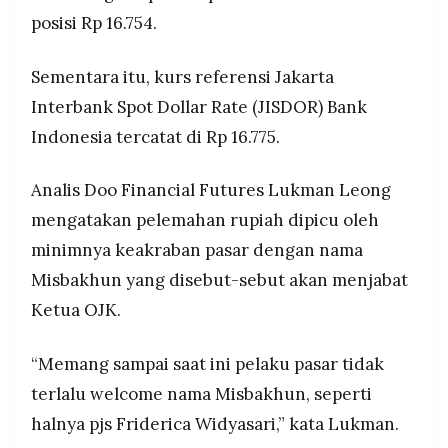
Jepang melemah paling dalam 0,44 persen,
MEDIA
posisi Rp 16.754.
PRAMUDITA
sementara hanya baht Thailand yang menguat
0,24 persen
Sementara itu, kurs referensi Jakarta
Interbank Spot Dollar Rate (JISDOR) Bank
©
Resolusi.co
-
Indonesia tercatat di Rp 16.775.
2026
PT.
Analis Doo Financial Futures Lukman Leong
RESOLUSI
MEDIA
mengatakan pelemahan rupiah dipicu oleh
PRAMUDITA
minimnya keakraban pasar dengan nama
Misbakhun yang disebut-sebut akan menjabat
Ketua OJK.
“Memang sampai saat ini pelaku pasar tidak
terlalu welcome nama Misbakhun, seperti
halnya pjs Friderica Widyasari,” kata Lukman.