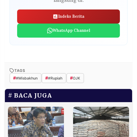
Indeks Berita
WhatsApp Channel
TAGS
#
#
#
#Misbakhun
#Rupiah
OJK
BACA JUGA