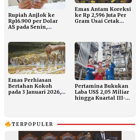
Emas Antam Koreksi
ke Rp 2,596 Juta Per
Rupiah Anjlok ke
Gram Usai Cetak
Rp16.900 per Dolar
Rekor Tertinggi
AS pada Senin,
Tertekan Sentimen
Global dan
Ketidakpastian
Kebijakan The Fed
Emas Perhiasan
Bertahan Kokoh
Pertamina Bukukan
pada 3 Januari 2026,
Laba US$ 2,05 Miliar
Kadar 24 Karat
hingga Kuartal III-
Tembus Rp2,2 Juta
2025
Per Gram
TERPOPULER