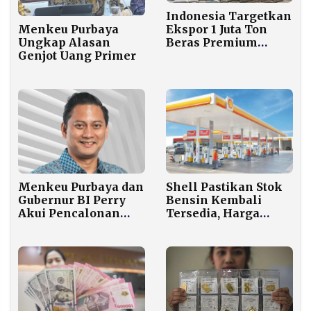
Indonesia Targetkan
Menkeu Purbaya
Ekspor 1 Juta Ton
Ungkap Alasan
Beras Premium
Genjot Uang Primer
Tahun Ini
Menkeu Purbaya dan
Shell Pastikan Stok
Gubernur BI Perry
Bensin Kembali
Akui Pencalonan
Tersedia, Harga
Thomas Pengaruhi
Shell Super Rp13.000
Pelemahan Rupiah
per Liter