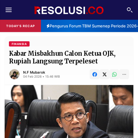
REDAKSI
TENTANG
Pengurus Forum TBM Sumenep Periode 2026-2
TODAY'S RECAP
RESOLUSI
IKLAN
TV
FINANSIA
Kabar Misbakhun Calon Ketua OJK,
Rupiah Langsung Terpeleset
RUBRIKASI
EDITORIAL
AKSARA
N.F Mubarok
04 Feb 2026 • 15:46 WIB
FINANSIA
PERSONA
DAERAH
NASIONAL
MANCA
SPORT
INFORMASI
PRIVACY
BERITA