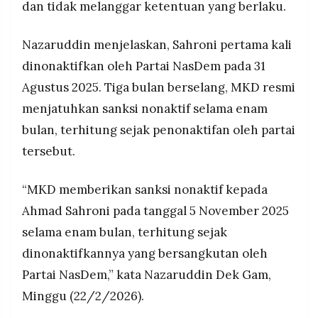
dan tidak melanggar ketentuan yang berlaku.
MEDIA
masa reses DPR, yang membuat jabatan itu baru
PRAMUDITA
aktif setelah reses selesai.
Nazaruddin menjelaskan, Sahroni pertama kali
dinonaktifkan oleh Partai NasDem pada 31
©
Resolusi.co
Agustus 2025. Tiga bulan berselang, MKD resmi
-
2026
menjatuhkan sanksi nonaktif selama enam
bulan, terhitung sejak penonaktifan oleh partai
PT.
RESOLUSI
tersebut.
MEDIA
PRAMUDITA
“MKD memberikan sanksi nonaktif kepada
Ahmad Sahroni pada tanggal 5 November 2025
selama enam bulan, terhitung sejak
dinonaktifkannya yang bersangkutan oleh
Partai NasDem,” kata Nazaruddin Dek Gam,
Minggu (22/2/2026).