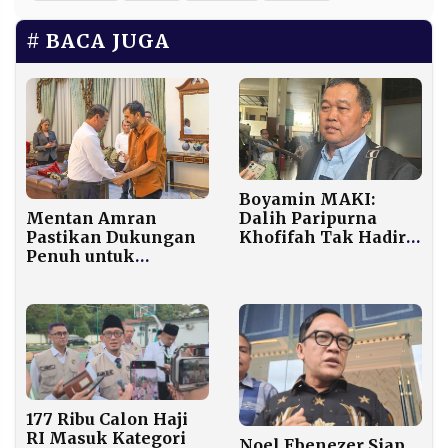
BACA JUGA
Boyamin MAKI:
Mentan Amran
Dalih Paripurna
Pastikan Dukungan
Khofifah Tak Hadiri
Penuh untuk
Sidang Terlalu
Pemulihan
Dicari-cari
Pertanian Aceh
Pascabencana
177 Ribu Calon Haji
RI Masuk Kategori
Noel Ebenezer Siap