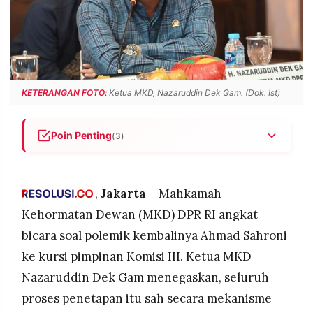
POLICY
WARGA
INFORMASI
KIRIM
IKLAN
TULISAN
PENGADUAN
TERM
OF
KETERANGAN FOTO:
Ketua MKD, Nazaruddin Dek Gam. (Dok. Ist)
SERVICE
Poin Penting
(3)
IKUTI
MKD menyatakan penetapan kembali Sahroni
KAMI
sebagai Wakil Ketua Komisi III DPR tidak
melanggar prosedur, karena berlaku efektif per
,
Jakarta
– Mahkamah
10 Maret 2026, setelah masa sanksi resmi
Kehormatan Dewan (MKD) DPR RI angkat
berakhir 5 Maret 2026.
bicara soal polemik kembalinya Ahmad Sahroni
Sanksi nonaktif enam bulan dijatuhkan MKD pada
ke kursi pimpinan Komisi III. Ketua MKD
5 November 2025, dihitung sejak penonaktifan
oleh NasDem pada 31 Agustus 2025.
Nazaruddin Dek Gam menegaskan, seluruh
©
NasDem mengusulkan kembali Sahroni pada 19
proses penetapan itu sah secara mekanisme
PT.
Februari 2026, bertepatan dengan dimulainya
RESOLUSI