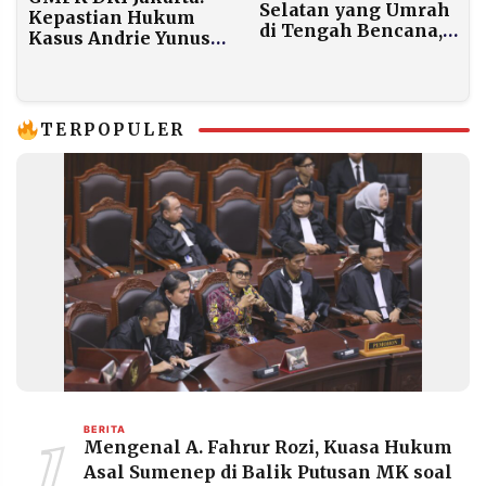
Selatan yang Umrah
Kepastian Hukum
di Tengah Bencana,
Kasus Andrie Yunus
Presiden Prabowo
Jadi Kunci Stabilitas
Minta Mendagri
Nasional
Ambil Tindakan
Tegas
TERPOPULER
1
BERITA
Mengenal A. Fahrur Rozi, Kuasa Hukum
Asal Sumenep di Balik Putusan MK soal