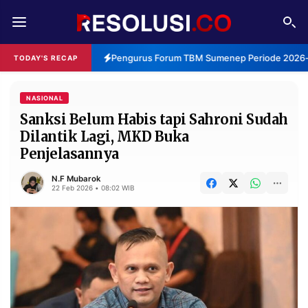
REDAKSI
TENTANG
Pengurus Forum TBM Sumenep Periode 2026-2
TODAY'S RECAP
RESOLUSI
IKLAN
TV
NASIONAL
Sanksi Belum Habis tapi Sahroni Sudah
Dilantik Lagi, MKD Buka
RUBRIKASI
Penjelasannya
EDITORIAL
AKSARA
N.F Mubarok
FINANSIA
PERSONA
22 Feb 2026 • 08:02 WIB
DAERAH
NASIONAL
MANCA
SPORT
INFORMASI
PRIVACY
BERITA