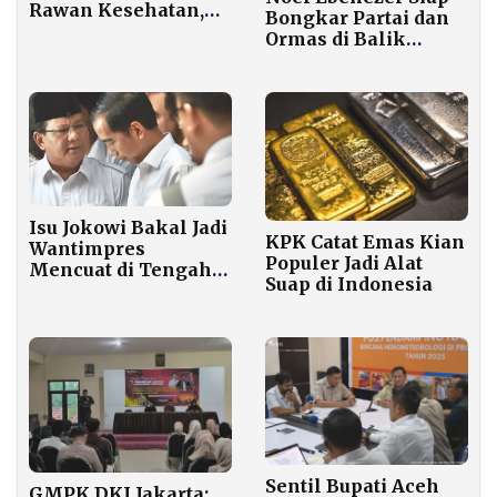
Rawan Kesehatan,
Bongkar Partai dan
Ini Penyebabnya
Ormas di Balik
Korupsi K3, Begini
Sikap KPK
Isu Jokowi Bakal Jadi
KPK Catat Emas Kian
Wantimpres
Populer Jadi Alat
Mencuat di Tengah
Suap di Indonesia
Spekulasi Reshuffle
Kabinet
Sentil Bupati Aceh
GMPK DKI Jakarta: