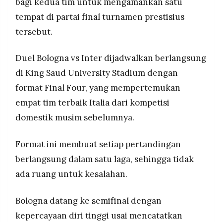
bagi kedua tim untuk mengamankan satu
MEDIA
PRAMUDITA
tempat di partai final turnamen prestisius
tersebut.
©
Duel Bologna vs Inter dijadwalkan berlangsung
Resolusi.co
-
2026
di King Saud University Stadium dengan
format Final Four, yang mempertemukan
PT.
RESOLUSI
empat tim terbaik Italia dari kompetisi
MEDIA
PRAMUDITA
domestik musim sebelumnya.
Format ini membuat setiap pertandingan
berlangsung dalam satu laga, sehingga tidak
ada ruang untuk kesalahan.
Bologna datang ke semifinal dengan
kepercayaan diri tinggi usai mencatatkan