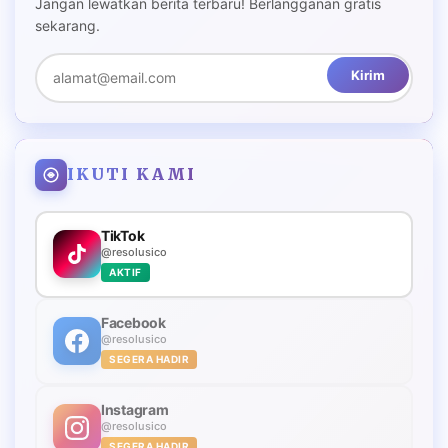
Jangan lewatkan berita terbaru! Berlangganan gratis
sekarang.
Kirim
IKUTI KAMI
TikTok
@resolusico
AKTIF
Facebook
@resolusico
SEGERA HADIR
Instagram
@resolusico
SEGERA HADIR