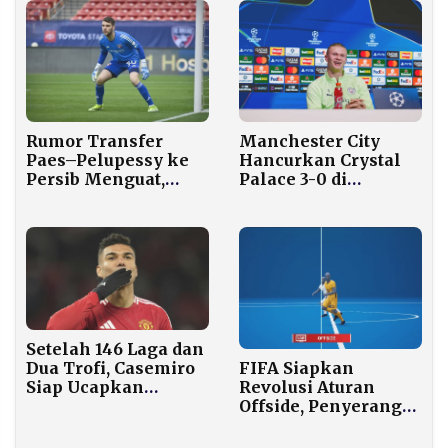
Rumor Transfer
Manchester City
Paes–Pelupessy ke
Hancurkan Crystal
Persib Menguat,
Palace 3-0 di
Realitas Finansial
Selhurst Park
Jadi Tantangan
Setelah 146 Laga dan
Dua Trofi, Casemiro
FIFA Siapkan
Siap Ucapkan
Revolusi Aturan
Selamat Tinggal
Offside, Penyerang
pada MU
Baru Offside Jika
Seluruh Tubuh di