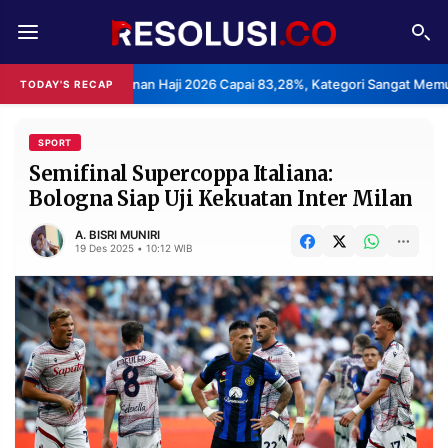
REDAKSI
TENTANG
an Layanan Haji 2026 Capai 83,28%, Kategori Sangat Memuaskan.
TODAY'S RECAP
•
RESOLUSI
IKLAN
TV
SPORT
Semifinal Supercoppa Italiana:
Bologna Siap Uji Kekuatan Inter Milan
RUBRIKASI
EDITORIAL
AKSARA
A. BISRI MUNIRI
19 Des 2025 • 10:12 WIB
FINANSIA
PERSONA
DAERAH
NASIONAL
MANCA
SPORT
INFORMASI
PRIVACY
BERITA