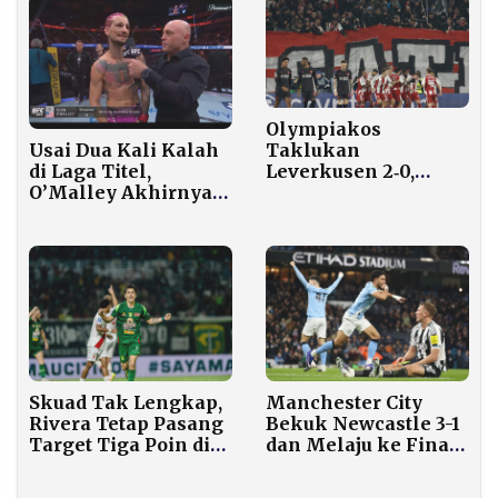
Olympiakos
Usai Dua Kali Kalah
Taklukan
di Laga Titel,
Leverkusen 2‑0,
O’Malley Akhirnya
Peluang Lolos Liga
Menang Lagi
Champions Masih
Terbuka
Manchester City
Skuad Tak Lengkap,
Bekuk Newcastle 3-1
Rivera Tetap Pasang
dan Melaju ke Final
Target Tiga Poin di
Carabao Cup 2026
Jepara