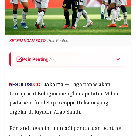
POLICY
WARGA
INFORMASI
KIRIM
IKLAN
TULISAN
PENGADUAN
TERM
OF
KETERANGAN FOTO:
Dok. Reuters
SERVICE
Poin Penting
(3)
IKUTI
Bologna dan Inter Milan akan saling berhadapan
KAMI
di semifinal Supercoppa Italiana yang digelar di
Riyadh.
,
Jakarta
— Laga panas akan
Bologna tampil sebagai juara Coppa Italia,
tersaji saat Bologna menghadapi Inter Milan
sementara Inter berstatus runner-up Serie A.
pada semifinal Supercoppa Italiana yang
Laga dimainkan satu pertandingan dan langsung
digelar di Riyadh, Arab Saudi.
dilanjutkan adu penalti jika berakhir imbang.
Pertandingan ini menjadi penentuan penting
©
PT.
RESOLUSI