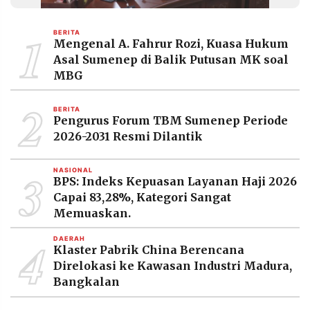
MEDIA
PRAMUDITA
1
BERITA
Mengenal A. Fahrur Rozi, Kuasa Hukum
Asal Sumenep di Balik Putusan MK soal
©
MBG
Resolusi.co
-
2
2026
BERITA
Pengurus Forum TBM Sumenep Periode
PT.
2026-2031 Resmi Dilantik
RESOLUSI
MEDIA
PRAMUDITA
3
NASIONAL
BPS: Indeks Kepuasan Layanan Haji 2026
Capai 83,28%, Kategori Sangat
Memuaskan.
4
DAERAH
Klaster Pabrik China Berencana
Direlokasi ke Kawasan Industri Madura,
Bangkalan