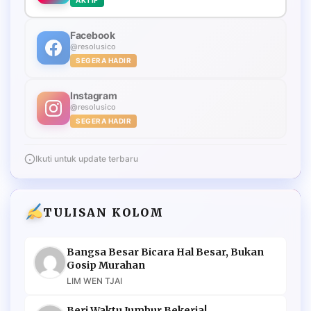
Facebook
@resolusico
SEGERA HADIR
Instagram
@resolusico
SEGERA HADIR
Ikuti untuk update terbaru
TULISAN KOLOM
Bangsa Besar Bicara Hal Besar, Bukan
Gosip Murahan
LIM WEN TJAI
Beri Waktu Jumhur Bekerja!