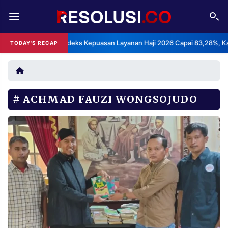
REDAKSI
TENTANG
BPS: Indeks Kepuasan Layanan Haji 2026 Capai 83,28%, Katego
TODAY'S RECAP
•
RESOLUSI
IKLAN
TV
ACHMAD FAUZI WONGSOJUDO
RUBRIKASI
EDITORIAL
AKSARA
FINANSIA
PERSONA
DAERAH
NASIONAL
MANCA
SPORT
INFORMASI
PRIVACY
BERITA