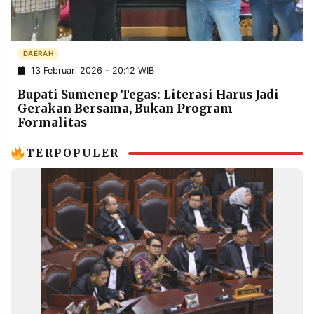
POLICY
WARGA
INFORMASI
KIRIM
IKLAN
TULISAN
DAERAH
13 Februari 2026 - 20:12 WIB
PENGADUAN
TERM
OF
Bupati Sumenep Tegas: Literasi Harus Jadi
SERVICE
Gerakan Bersama, Bukan Program
Formalitas
TERPOPULER
IKUTI
KAMI
©
PT.
RESOLUSI